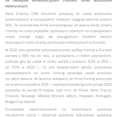
na niezwykle konkurencyjnym chińskim rynku autobusów
elektrycznych.
Dane Chatrou CME Solutions pokazują, że udział autobusów
bezemisyjnych w europejskich miastach osiągnął obecnie poziom
30%. Ta holenderska firma konsultingowa od dawna śledzi zmiany
i trendy na rynku pojazdów użytkowych opartych na rozwiązaniach
nowej energii, stając się wiarygodnym źródłem danych
dotyczących stanu branży autobusów elektrycznych w Europie.
W 2022 roku sprzedaż odnotowana przez spółkę Yutong w Europie
wzrosła o 58% rok do roku, w porównaniu z rokiem poprzednim,
podczas gdy jej udział w rynku wzrósł z poziomu 9,2% w 2021 r.
do 11,5% w 2022 r., co jest świadectwem jakości produktów
wprowadzanych na rynek. Yutong sprzedaje swoje produkty
na całym świecie. W raporcie wskazano, że firma Yutong wkroczyła
na rynek europejski w 2018 r. i wyeksportowała łącznie ponad 2200
pojazdów do ponad 15 krajów, czyli m.in. do Polski, Danii, Francji,
Finlandii, Norwegii, Wielkiej Brytanii, Włoch, Hiszpanii, Portugalii,
Bułgarii czy Islandii.
Europejskie zapotrzebowanie na bezemisyjne autobusy
nieustannie rośnie i obejmuje autobusy hybrydowe, autobusy