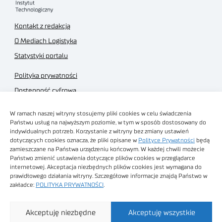
Kontakt z redakcją
O Mediach Logistyka
Statystyki portalu
Polityka prywatności
Dostępność cyfrowa
Regulamin Portalu
W ramach naszej witryny stosujemy pliki cookies w celu świadczenia
Regulamin sklepu
Państwu usług na najwyższym poziomie, w tym w sposób dostosowany do
indywidualnych potrzeb. Korzystanie z witryny bez zmiany ustawień
dotyczących cookies oznacza, że pliki opisane w
Polityce Prywatności
będą
zamieszczane na Państwa urządzeniu końcowym. W każdej chwili możecie
Państwo zmienić ustawienia dotyczące plików cookies w przeglądarce
internetowej. Akceptacja niezbędnych plików cookies jest wymagana do
Obrazy stockowe
prawidłowego działania witryny. Szczegółowe informacje znajdą Państwo w
autorstwa
zakładce:
POLITYKA PRYWATNOŚCI
.
Sieć Badawcza Łukasiewicz - Poznański Instytut
Akceptuję niezbędne
Akceptuję wszystkie
Technologiczny