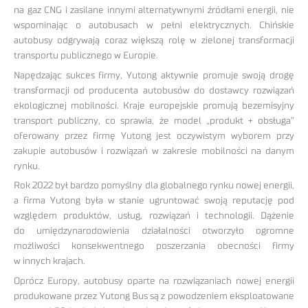
na gaz CNG i zasilane innymi alternatywnymi źródłami energii, nie
wspominając o autobusach w pełni elektrycznych. Chińskie
autobusy odgrywają coraz większą rolę w zielonej transformacji
transportu publicznego w Europie.
Napędzając sukces firmy, Yutong aktywnie promuje swoją drogę
transformacji od producenta autobusów do dostawcy rozwiązań
ekologicznej mobilności. Kraje europejskie promują bezemisyjny
transport publiczny, co sprawia, że model „produkt + obsługa”
oferowany przez firmę Yutong jest oczywistym wyborem przy
zakupie autobusów i rozwiązań w zakresie mobilności na danym
rynku.
Rok 2022 był bardzo pomyślny dla globalnego rynku nowej energii,
a firma Yutong była w stanie ugruntować swoją reputację pod
względem produktów, usług, rozwiązań i technologii. Dążenie
do umiędzynarodowienia działalności otworzyło ogromne
możliwości konsekwentnego poszerzania obecności firmy
w innych krajach.
Oprócz Europy, autobusy oparte na rozwiązaniach nowej energii
produkowane przez Yutong Bus są z powodzeniem eksploatowane