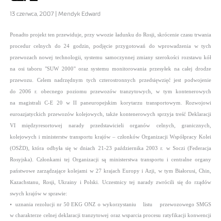
13 czerwca, 2007 | Mendyk Edward
Ponadto projekt ten przewiduje, przy wwozie ładunku do Rosji, skrócenie czasu trwania
procedur celnych do 24 godzin, podjęcie przygotowań do wprowadzenia w tych
przewozach nowej technologii, systemu samoczynnej zmiany szerokości rozstawu kół
na osi taboru "SUW 2000" oraz systemu monitorowania przesyłek na całej drodze
przewozu. Celem nadrzędnym tych czterostronnych przedsięwzięć jest podwojenie
do 2006 r. obecnego poziomu przewozów tranzytowych, w tym kontenerowych
na magistrali C-E 20 w II paneuropejskim korytarzu transportowym.
Rozwojowi
euroazjatyckich przewozów kolejowych, także kontenerowych sprzyja treść Deklaracji
VI międzyresortowej narady przedstawicieli organów celnych, granicznych,
kolejowych i ministerstw transportu krajów – członków Organizacji Współpracy Kolei
(OSŻD), która odbyła się w dniach 21-23 października 2003 r. w Soczi (Federacja
Rosyjska). Członkami tej Organizacji są ministerstwa transportu i centralne organy
państwowe zarządzające kolejami w 27 krajach Europy i Azji, w tym Białorusi, Chin,
Kazachstanu, Rosji, Ukrainy i Polski. Uczestnicy tej narady zwrócili się do rządów
swych krajów w sprawie:
• uznania rezolucji nr 50 EKG ONZ o wykorzystaniu listu przewozowego SMGS
w charakterze celnej deklaracji tranzytowej oraz wsparcia procesu ratyfikacji konwencji