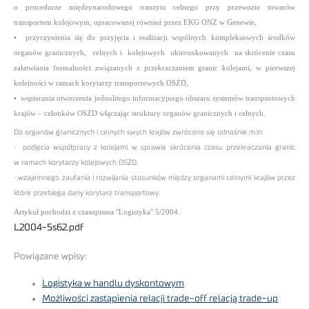
o procedurze międzynarodowego tranzytu celnego przy przewozie towarów
transportem kolejowym, opracowanej również przez EKG ONZ w Genewie,
• przyczynienia się do przyjęcia i realizacji wspólnych kompleksowych środków
organów granicznych, celnych i kolejowych ukierunkowanych na skrócenie czasu
załatwiania formalności związanych z przekraczaniem granic kolejami, w pierwszej
kolejności w ramach korytarzy transportowych OSŻD,
• wspierania utworzenia jednolitego informacyjnego obszaru systemów transportowych
krajów – członków OSŻD włączając struktury organów granicznych i celnych.
Do organów granicznych i celnych swych krajów zwrócono się odnośnie m.in:
• podjęcia współpracy z kolejami w sprawie skrócenia czasu przekraczania granic
w ramach korytarzy kolejowych OSŻD,
• wzajemnego zaufania i rozwijania stosunków między organami celnymi krajów przez
które przebiega dany korytarz transportowy.
Artykuł pochodzi z czasopisma "Logistyka" 5/2004.
L2004-5s62.pdf
Powiązane wpisy:
Logistyka w handlu dyskontowym
Możliwości zastąpienia relacji trade-off relacją trade-up