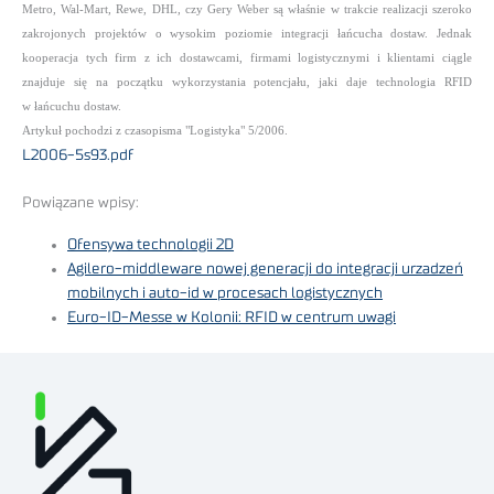
Metro, Wal-Mart, Rewe, DHL, czy Gery Weber są właśnie w trakcie realizacji szeroko
zakrojonych projektów o wysokim poziomie integracji łańcucha dostaw. Jednak
kooperacja tych firm z ich dostawcami, firmami logistycznymi i klientami ciągle
znajduje się na początku wykorzystania potencjału, jaki daje technologia RFID
w łańcuchu dostaw.
Artykuł pochodzi z czasopisma "Logistyka" 5/2006.
L2006-5s93.pdf
Powiązane wpisy:
Ofensywa technologii 2D
Agilero-middleware nowej generacji do integracji urzadzeń
mobilnych i auto-id w procesach logistycznych
Euro-ID-Messe w Kolonii: RFID w centrum uwagi