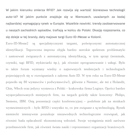
W jakim kierunku zmierza RFID? Jak rozwija się wartość biznesowa technologii
auto-id? W jakim punkcie znajduje się w Niemczech, uważanych za bodaj
najbardziej wymagający rynek w Europie. Wszelkie nowinki, trendy zaobserwowane
u naszych zachodnich sąsiadów, trafiają w końcu do Polski. Okazję rozpoznania, co
się dzieje w tej branży, dały majowe targi Euro-ID-Messe w Kolonii.
Euro-ID-Messe2 są specjalistycznymi targami, poświęconymi automatycznej
identyfikacji. Tegoroczna impreza objęła bardzo szerokie
spektrum problematyki
i zastosowań związanych z automatyczną identyfikacją, w tym sprzęt (terminale,
czytniki, tagi RFID, etykieciarki itp.), jak
również oprogramowanie i usługi. Było
to także forum wymiany wiedzy o najnowszych tendencjach i technologiach
pojawiających się w rozwiązaniach z zakresu Auto ID. W tym roku na Euro-ID-Messe
pojawiło się 80 wystawców i podwystawców3, głównie z Niemiec, ale też z Holandii,
Chin, Włoch oraz jedyny wystawca z Polski – krakowska firma Logisys. Oprócz bardzo
wyspecjalizowanych mniejszych firm, na targach gościły także koncerny: Philips,
Siemens, IBM. Osią prezentacji części konferencyjnej – podobnie jak na stoiskach
wystawienniczych
– było RFID i wszystko to, co jest związane z tą technologią. Rynek
niemiecki intensywnie poszukuje niezawodnych technologicznie
rozwiązań, jak
również bada opłacalność ekonomiczną wdrożeń. Swoje wystąpienia mieli zarówno
przedstawiciele firm, jak również świata nauki i reprezentanci organizacji branżowych.