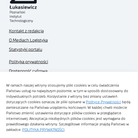
Kontakt z redakcją
O Mediach Logistyka
Statystyki portalu
Polityka prywatności
Dostępność cyfrowa
Regulamin Portalu
W ramach naszej witryny stosujemy pliki cookies w celu świadczenia
Regulamin sklepu
Państwu usług na najwyższym poziomie, w tym w sposób dostosowany do
indywidualnych potrzeb. Korzystanie z witryny bez zmiany ustawień
dotyczących cookies oznacza, że pliki opisane w
Polityce Prywatności
będą
zamieszczane na Państwa urządzeniu końcowym. W każdej chwili możecie
Państwo zmienić ustawienia dotyczące plików cookies w przeglądarce
internetowej. Akceptacja niezbędnych plików cookies jest wymagana do
Obrazy stockowe
prawidłowego działania witryny. Szczegółowe informacje znajdą Państwo w
autorstwa
zakładce:
POLITYKA PRYWATNOŚCI
.