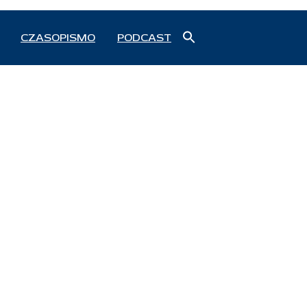
Search
CZASOPISMO
PODCAST
for:
Search Button