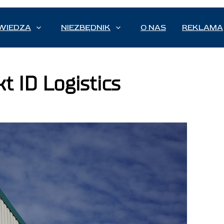
WIEDZA
NIEZBĘDNIK
O NAS
REKLAMA
t ID Logistics