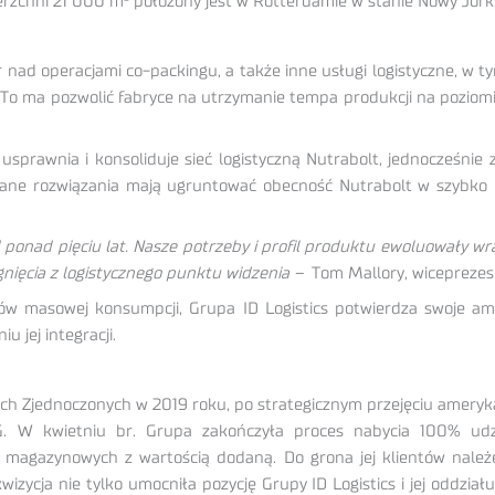
erzchni 21 000 m² położony jest w Rotterdamie w stanie Nowy Jork,
 nad operacjami co-packingu, a także inne usługi logistyczne, w 
o ma pozwolić fabryce na utrzymanie tempa produkcji na poziomi
 usprawnia i konsoliduje sieć logistyczną Nutrabolt, jednocześnie
ane rozwiązania mają ugruntować obecność Nutrabolt w szybko roz
 ponad pięciu lat. Nasze potrzeby i profil produktu ewoluowały wr
gnięcia z logistycznego punktu widzenia –
Tom Mallory, wiceprezes d
ów masowej konsumpcji, Grupa ID Logistics potwierdza swoje a
u jej integracji.
ach Zjednoczonych w 2019 roku, po strategicznym przejęciu amerykań
. W kwietniu br. Grupa zakończyła proces nabycia 100% udzia
h magazynowych z wartością dodaną. Do grona jej klientów nale
wizycja nie tylko umocniła pozycję Grupy ID Logistics i jej oddzia