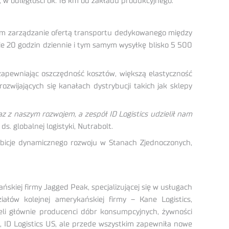
 w odległości ok. 16 km od zakładu produkcyjnego.
tym zarządzanie ofertą transportu dedykowanego między
e 20 godzin dziennie i tym samym wysyłkę blisko 5 500
 zapewniając oszczędność kosztów, większą elastyczność
wijających się kanałach dystrybucji takich jak sklepy
az z naszym rozwojem, a zespół ID Logistics udzielił nam
s. globalnej logistyki, Nutrabolt.
mbicje dynamicznego rozwoju w Stanach Zjednoczonych,
skiej firmy Jagged Peak, specjalizującej się w usługach
łów kolejnej amerykańskiej firmy – Kane Logistics,
żeli głównie producenci dóbr konsumpcyjnych, żywności
łu, ID Logistics US, ale przede wszystkim zapewniła nowe