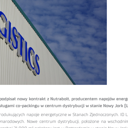
ej, podpisał nowy kontrakt z Nutrabolt, producentem napojów ener
usługami co-packingu w centrum dystrybucji w stanie Nowy Jork (U
m produkujących napoje energetyczne w Stanach Zjednoczonych. ID 
zynarodowych. Nowe centrum dystrybucji, położone na wschodnim