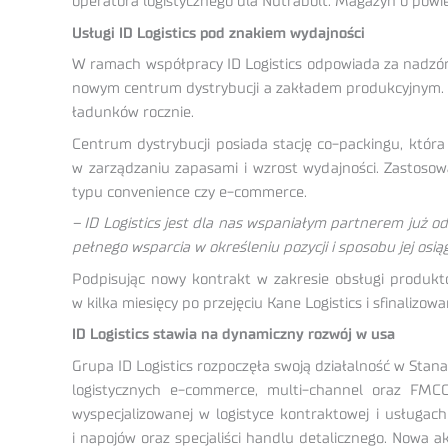
operatora logistycznego dla Nutrabolt. Magazyn o powi
Usługi ID Logistics pod znakiem wydajności
W ramach współpracy ID Logistics odpowiada za nadzór
nowym centrum dystrybucji a zakładem produkcyjnym. T
ładunków rocznie.
Centrum dystrybucji posiada stację co-packingu, która
w zarządzaniu zapasami i wzrost wydajności. Zastosow
typu convenience czy e-commerce.
– ID Logistics jest dla nas wspaniałym partnerem już od
pełnego wsparcia w określeniu pozycji i sposobu jej osią
Podpisując nowy kontrakt w zakresie obsługi produkt
w kilka miesięcy po przejęciu Kane Logistics i sfinalizowani
ID Logistics stawia na dynamiczny rozwój w usa
Grupa ID Logistics rozpoczęła swoją działalność w Stan
logistycznych e-commerce, multi-channel oraz FMCG
wyspecjalizowanej w logistyce kontraktowej i usługac
i napojów oraz specjaliści handlu detalicznego. Nowa ak