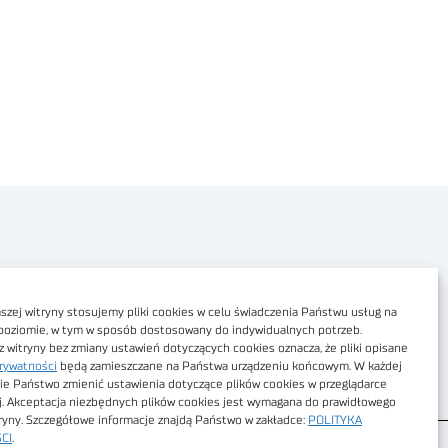
Polityka prywatności
Dostępność cyfrowa
zej witryny stosujemy pliki cookies w celu świadczenia Państwu usług na
poziomie, w tym w sposób dostosowany do indywidualnych potrzeb.
Regulamin Portalu
z witryny bez zmiany ustawień dotyczących cookies oznacza, że pliki opisane
rywatności
będą zamieszczane na Państwa urządzeniu końcowym. W każdej
Regulamin sklepu
ie Państwo zmienić ustawienia dotyczące plików cookies w przeglądarce
j. Akceptacja niezbędnych plików cookies jest wymagana do prawidłowego
tryny. Szczegółowe informacje znajdą Państwo w zakładce:
POLITYKA
CI
.