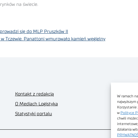
rynków na świecie.
eprowadzi się do MLP Pruszków II
ię w Tczewie. Panattoni wmurowało kamień węgielny
Kontakt z redakcją
W ramach nas
najwyższym 
O Mediach Logistyka
Korzystanie 
w
Polityce P
Statystyki portalu
chwili możec
internetowe
działania wi
PRYWATNOŚ