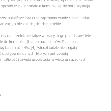
 na rynek pracy Generacji Y, wnoszącej ze sobą zupełnie
ą sposób w jaki normalnie komunikują się oni i uzyskują
rzez najbliższe lata oraz zaproponowanie rekomendacji
zacji, a nie zniechęcić ich do siebie.
 czy na uczelni, ale także w pracy. Jego przedstawiciele
jenie do komunikacji za pomocą smsów, Facebooka
 wg badań aż 44%. [4] Młodzi ludzie nie sięgają
ość dostępu do danych, których potrzebują.
ę możliwość rozwoju osobistego, w wielu przypadkach
a