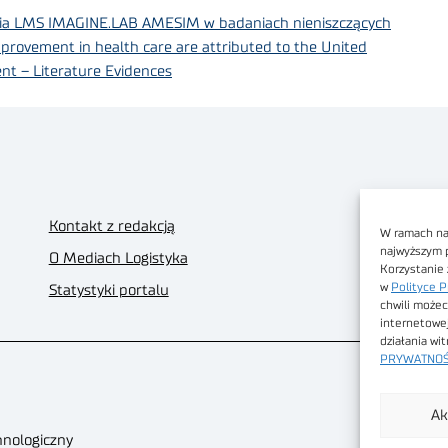
nia LMS IMAGINE.LAB AMESIM w badaniach nieniszczących
mprovement in health care are attributed to the United
nt – Literature Evidences
Kontakt z redakcją
W ramach nas
najwyższym 
O Mediach Logistyka
Korzystanie 
w
Polityce P
Statystyki portalu
chwili możec
internetowe
działania wi
PRYWATNOŚ
Ak
hnologiczny