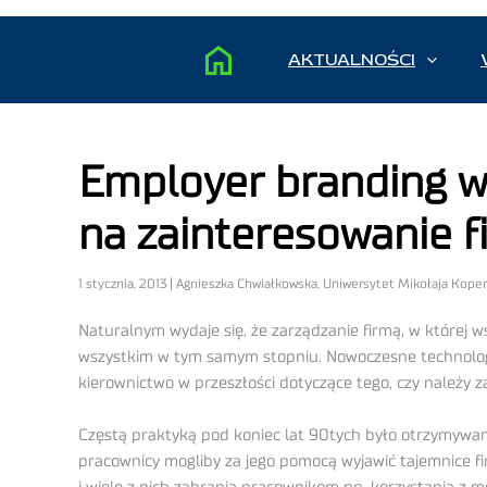
AKTUALNOŚCI
Employer branding w
na zainteresowanie f
1 stycznia, 2013 | Agnieszka Chwiałkowska, Uniwersytet Mikołaja Kope
Naturalnym wydaje się, że zarządzanie firmą, w której
wszystkim w tym samym stopniu. Nowoczesne technologie
kierownictwo w przeszłości dotyczące tego, czy należ
Częstą praktyką pod koniec lat 90tych było otrzymywan
pracownicy mogliby za jego pomocą wyjawić tajemnice 