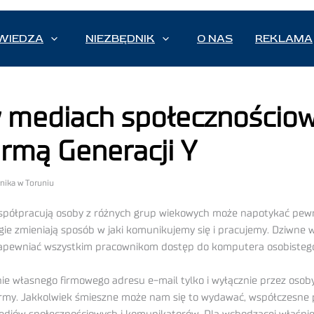
WIEDZA
NIEZBĘDNIK
O NAS
REKLAMA
 mediach społecznościow
irmą Generacji Y
rnika w Toruniu
 współpracują osoby z różnych grup wiekowych może napotykać pewn
 zmieniają sposób w jaki komunikujemy się i pracujemy. Dziwne wy
y zapewniać wszystkim pracownikom dostęp do komputera osobisteg
ie własnego firmowego adresu e-mail tylko i wyłącznie przez osob
firmy. Jakkolwiek śmieszne może nam się to wydawać, współczesne