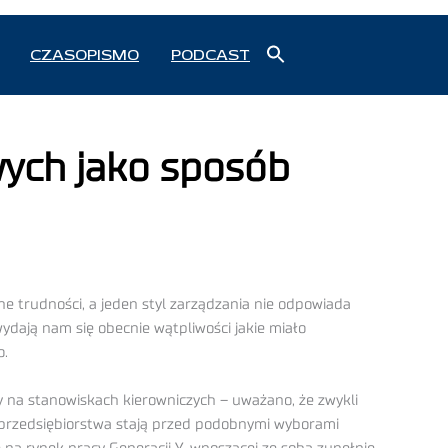
Search
CZASOPISMO
PODCAST
for:
Search Button
ych jako sposób
e trudności, a jeden styl zarządzania nie odpowiada
dają nam się obecnie wątpliwości jakie miało
o.
y na stanowiskach kierowniczych – uważano, że zwykli
 przedsiębiorstwa stają przed podobnymi wyborami