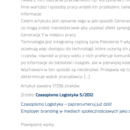
i wiele z nich zabrania pracownikom np. korzystania z 
inne wartości i sposoby pracy aniżeli ich przełożeni, ta
informacje.
Celem artykułu jest opisanie tego w jaki sposób Gener
co mogą zrobić menedżerowie aby uzyskać efekt synergii i
Generacja Y w miejscu pracy
Technologia jest integralną częścią życia Pokolenia Y włą
oczekują więc dostępu do technologii, które uczynią ic
i czatów, również w pracy wielu z nich preferuje komunik
po informacje do biblioteki i książek, ale w pierwszej k
Wychowani w ten sposób są niecierpliwi. Przejawia się 
determinuje wybór pracodawcy. (…)
Artykuł zawiera 17336 znaków.
Źródło:
Czasopismo Logistyka 5/2012
Czasopismo Logistyka – zaprenumeruj już dziś!
Employer branding w mediach społecznościowych jako sp
Powiązane wpisy: