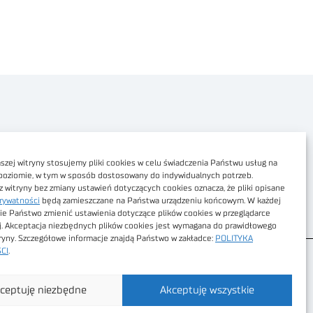
Polityka prywatności
Dostępność cyfrowa
zej witryny stosujemy pliki cookies w celu świadczenia Państwu usług na
poziomie, w tym w sposób dostosowany do indywidualnych potrzeb.
Regulamin Portalu
z witryny bez zmiany ustawień dotyczących cookies oznacza, że pliki opisane
rywatności
będą zamieszczane na Państwa urządzeniu końcowym. W każdej
Regulamin sklepu
ie Państwo zmienić ustawienia dotyczące plików cookies w przeglądarce
j. Akceptacja niezbędnych plików cookies jest wymagana do prawidłowego
tryny. Szczegółowe informacje znajdą Państwo w zakładce:
POLITYKA
CI
.
ceptuję niezbędne
Akceptuję wszystkie