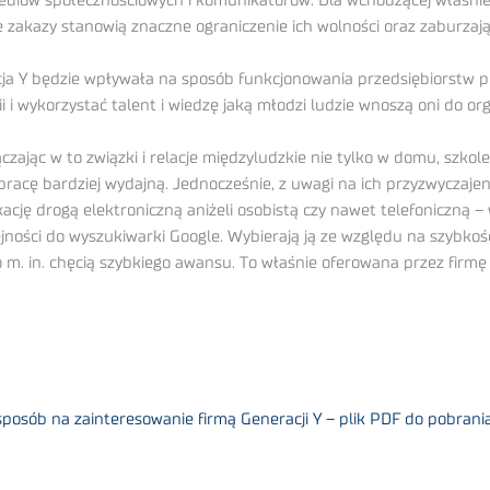
mediów społecznościowych i komunikatorów. Dla wchodzącej właśnie
kie zakazy stanowią znaczne ograniczenie ich wolności oraz zaburzaj
acja Y będzie wpływała na sposób funkcjonowania przedsiębiorstw p
 wykorzystać talent i wiedzę jaką młodzi ludzie wnoszą oni do organi
czając w to związki i relacje międzyludzkie nie tylko w domu, szkole
h pracę bardziej wydajną. Jednocześnie, z uwagi na ich przyzwycza
ację drogą elektroniczną aniżeli osobistą czy nawet telefoniczną –
olejności do wyszukiwarki Google. Wybierają ją ze względu na szybk
to m. in. chęcią szybkiego awansu. To właśnie oferowana przez firm
osób na zainteresowanie firmą Generacji Y – plik PDF do pobrani