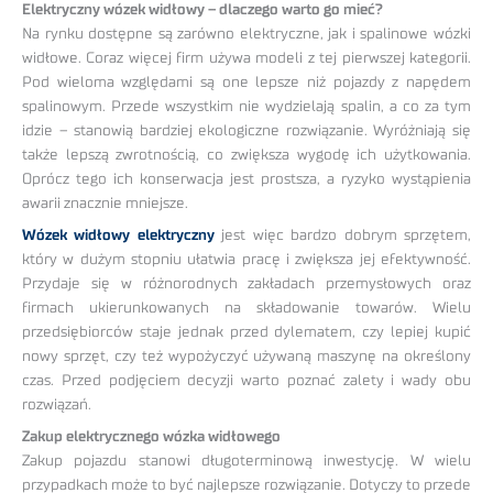
Elektryczny wózek widłowy – dlaczego warto go mieć?
Na rynku dostępne są zarówno elektryczne, jak i spalinowe wózki
widłowe. Coraz więcej firm używa modeli z tej pierwszej kategorii.
Pod wieloma względami są one lepsze niż pojazdy z napędem
spalinowym. Przede wszystkim nie wydzielają spalin, a co za tym
idzie – stanowią bardziej ekologiczne rozwiązanie. Wyróżniają się
także lepszą zwrotnością, co zwiększa wygodę ich użytkowania.
Oprócz tego ich konserwacja jest prostsza, a ryzyko wystąpienia
awarii znacznie mniejsze.
Wózek widłowy elektryczny
jest więc bardzo dobrym sprzętem,
który w dużym stopniu ułatwia pracę i zwiększa jej efektywność.
Przydaje się w różnorodnych zakładach przemysłowych oraz
firmach ukierunkowanych na składowanie towarów. Wielu
przedsiębiorców staje jednak przed dylematem, czy lepiej kupić
nowy sprzęt, czy też wypożyczyć używaną maszynę na określony
czas. Przed podjęciem decyzji warto poznać zalety i wady obu
rozwiązań.
Zakup elektrycznego wózka widłowego
Zakup pojazdu stanowi długoterminową inwestycję. W wielu
przypadkach może to być najlepsze rozwiązanie. Dotyczy to przede