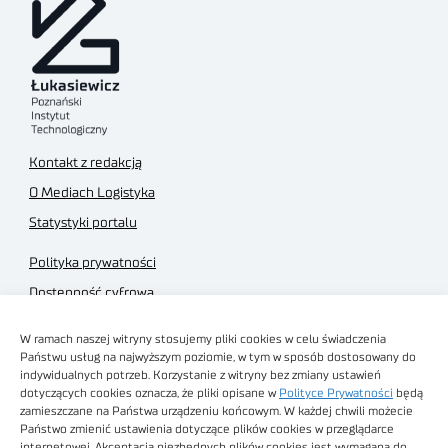
Kontakt z redakcją
O Mediach Logistyka
Statystyki portalu
Polityka prywatności
Dostępność cyfrowa
Regulamin Portalu
W ramach naszej witryny stosujemy pliki cookies w celu świadczenia
Regulamin sklepu
Państwu usług na najwyższym poziomie, w tym w sposób dostosowany do
indywidualnych potrzeb. Korzystanie z witryny bez zmiany ustawień
dotyczących cookies oznacza, że pliki opisane w
Polityce Prywatności
będą
zamieszczane na Państwa urządzeniu końcowym. W każdej chwili możecie
Państwo zmienić ustawienia dotyczące plików cookies w przeglądarce
internetowej. Akceptacja niezbędnych plików cookies jest wymagana do