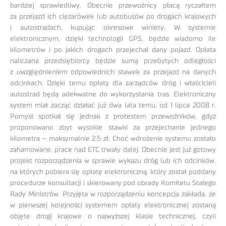
bardziej sprawiedliwy. Obecnie przewoźnicy płacą ryczałtem
za przejazd ich ciężarówek lub autobusów po drogach krajowych
i autostradach, kupując okresowe winiety. W systemie
elektronicznym, dzięki technologii GPS, będzie wiadomo ile
kilometrów i po jakich drogach przejechał dany pojazd. Opłata
naliczana przedsiębiorcy będzie sumą przebytych odległości
z uwzględnieniem odpowiednich stawek za przejazd na danych
odcinkach. Dzięki temu opłaty dla zarządców dróg i właścicieli
autostrad będą adekwatne do wykorzystania tras. Elektroniczny
system miał zacząć działać już dwa lata temu, od 1 lipca 2008 r.
Pomysł spotkał się jednak z protestem przewoźników, gdyż
proponowano zbyt wysokie stawki za przejechanie jednego
kilometra – maksymalnie 2,5 zł. Choć wdrożenie systemu zostało
zahamowane, prace nad ETC trwały dalej. Obecnie jest już gotowy
projekt rozporządzenia w sprawie wykazu dróg lub ich odcinków,
na których pobiera się opłatę elektroniczną, który został poddany
procedurze konsultacji i skierowany pod obrady Komitetu Stałego
Rady Ministrów. Przyjęta w rozporządzeniu koncepcja zakłada, że
w pierwszej kolejności systemem opłaty elektronicznej zostaną
objęte drogi krajowe o najwyższej klasie technicznej, czyli