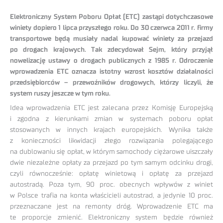
Elektroniczny System Poboru Opłat (ETC) zastąpi dotychczasowe
winiety dopiero 1 lipca przyszłego roku. Do 30 czerwca 2011 r. firmy
transportowe będą musiały nadal kupować winiety za przejazd
po drogach krajowych. Tak zdecydował Sejm, który przyjął
nowelizację ustawy o drogach publicznych z 1985 r. Odroczenie
wprowadzenia ETC oznacza istotny wzrost kosztów działalności
przedsiębiorców – przewoźników drogowych, którzy liczyli, że
system ruszy jeszcze w tym roku.
Idea wprowadzenia ETC jest zalecana przez Komisję Europejską
i zgodna z kierunkami zmian w systemach poboru opłat
stosowanych w innych krajach europejskich. Wynika także
z konieczności likwidacji złego rozwiązania polegającego
na dublowaniu się opłat, w którym samochody ciężarowe uiszczały
dwie niezależne opłaty za przejazd po tym samym odcinku drogi,
czyli równocześnie: opłatę winietową i opłatę za przejazd
autostradą. Poza tym, 90 proc. obecnych wpływów z winiet
w Polsce trafia na konta właścicieli autostrad, a jedynie 10 proc.
przeznaczane jest na remonty dróg. Wprowadzenie ETC ma
te proporcje zmienić. Elektroniczny system będzie również