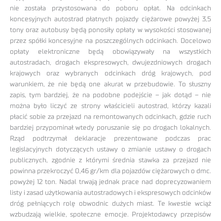
nie została przystosowana do poboru opłat. Na odcinkach
koncesyjnych autostrad płatnych pojazdy ciężarowe powyżej 3,5
tony oraz autobusy będą ponosiły opłaty w wysokości stosowanej
przez spółki koncesyjne na poszczególnych odcinkach. Docelowo
opłaty elektroniczne będą obowiązywały na wszystkich
autostradach, drogach ekspresowych, dwujezdniowych drogach
krajowych oraz wybranych odcinkach dróg krajowych, pod
warunkiem, że nie będą one akurat w przebudowie. To słuszny
zapis, tym bardziej, że na podobne podejście – jak dotąd – nie
można było liczyć ze strony właścicieli autostrad, którzy kazali
płacić sobie za przejazd na remontowanych odcinkach, gdzie ruch
bardziej przypominał wtedy poruszanie się po drogach lokalnych.
Rząd podtrzymał deklaracje prezentowane podczas prac
legislacyjnych dotyczących ustawy o zmianie ustawy o drogach
publicznych, zgodnie z którymi średnia stawka za przejazd nie
powinna przekroczyć 0,46 gr/km dla pojazdów ciężarowych o dmc.
powyżej 12 ton. Nadal trwają jednak prace nad doprecyzowaniem
listy i zasad użytkowania autostradowych i ekspresowych odcinków
dróg pełniących rolę obwodnic dużych miast. Te kwestie wciąż
wzbudzają wielkie, społeczne emocje. Projektodawcy przepisów