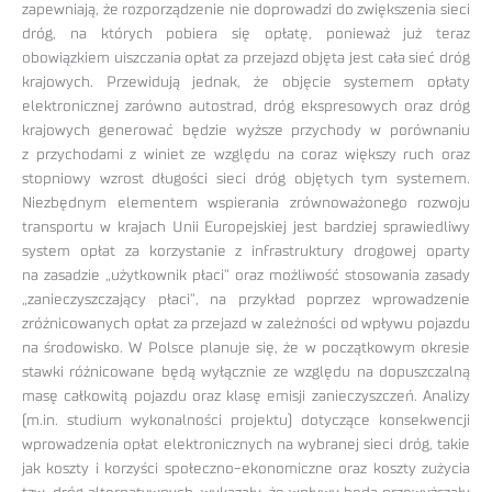
zapewniają, że rozporządzenie nie doprowadzi do zwiększenia sieci
dróg, na których pobiera się opłatę, ponieważ już teraz
obowiązkiem uiszczania opłat za przejazd objęta jest cała sieć dróg
krajowych. Przewidują jednak, że objęcie systemem opłaty
elektronicznej zarówno autostrad, dróg ekspresowych oraz dróg
krajowych generować będzie wyższe przychody w porównaniu
z przychodami z winiet ze względu na coraz większy ruch oraz
stopniowy wzrost długości sieci dróg objętych tym systemem.
Niezbędnym elementem wspierania zrównoważonego rozwoju
transportu w krajach Unii Europejskiej jest bardziej sprawiedliwy
system opłat za korzystanie z infrastruktury drogowej oparty
na zasadzie „użytkownik płaci” oraz możliwość stosowania zasady
„zanieczyszczający płaci”, na przykład poprzez wprowadzenie
zróżnicowanych opłat za przejazd w zależności od wpływu pojazdu
na środowisko. W Polsce planuje się, że w początkowym okresie
stawki różnicowane będą wyłącznie ze względu na dopuszczalną
masę całkowitą pojazdu oraz klasę emisji zanieczyszczeń. Analizy
(m.in. studium wykonalności projektu) dotyczące konsekwencji
wprowadzenia opłat elektronicznych na wybranej sieci dróg, takie
jak koszty i korzyści społeczno-ekonomiczne oraz koszty zużycia