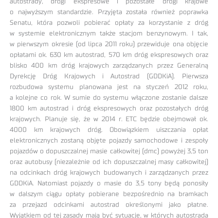
autostrady, drogi ekspresowe i pozostałe drogi krajowe
o najwyższym standardzie. Przyjęta została również poprawka
Senatu, która pozwoli pobierać opłaty za korzystanie z dróg
w systemie elektronicznym także stacjom benzynowym. I tak,
w pierwszym okresie (od lipca 2011 roku) przewiduje ona objęcie
opłatami ok. 630 km autostrad, 570 km dróg ekspresowych oraz
blisko 400 km dróg krajowych zarządzanych przez Generalną
Dyrekcję Dróg Krajowych i Autostrad (GDDKiA). Pierwsza
rozbudowa systemu planowana jest na styczeń 2012 roku,
a kolejne co rok. W sumie do systemu włączone zostanie dalsze
1800 km autostrad i dróg ekspresowych oraz pozostałych dróg
krajowych. Planuje się, że w 2014 r. ETC będzie obejmował ok.
4000 km krajowych dróg. Obowiązkiem uiszczania opłat
elektronicznych zostaną objęte pojazdy samochodowe i zespoły
pojazdów o dopuszczalnej masie całkowitej (dmc) powyżej 3,5 ton
oraz autobusy (niezależnie od ich dopuszczalnej masy całkowitej)
na odcinkach dróg krajowych budowanych i zarządzanych przez
GDDKiA. Natomiast pojazdy o masie do 3,5 tony będą ponosiły
w dalszym ciągu opłaty pobierane bezpośrednio na bramkach
za przejazd odcinkami autostrad określonymi jako płatne.
Wyjątkiem od tej zasady mają być sytuacje, w których autostrada