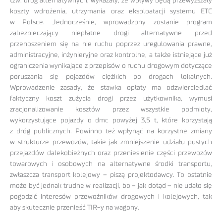
tzw. dróg alternatywnych, wykazały, że wpływy będą przewyższały
koszty wdrożenia, utrzymania oraz eksploatacji systemu ETC
w Polsce. Jednocześnie, wprowadzony zostanie program
zabezpieczający niepłatne drogi alternatywne przed
przenoszeniem się na nie ruchu poprzez uregulowania prawne,
administracyjne, inżynieryjne oraz kontrolne, a także istniejące już
ograniczenia wynikające z przepisów o ruchu drogowym dotyczące
poruszania się pojazdów ciężkich po drogach lokalnych.
Wprowadzenie zasady, że stawka opłaty ma odzwierciedlać
faktyczny koszt zużycia drogi przez użytkownika, wymusi
zracjonalizowanie kosztów przez wszystkie podmioty,
wykorzystujące pojazdy o dmc powyżej 3,5 t, które korzystają
z dróg publicznych. Powinno też wpłynąć na korzystne zmiany
w strukturze przewozów, takie jak zmniejszenie udziału pustych
przejazdów dalekobieżnych oraz przeniesienie części przewozów
towarowych i osobowych na alternatywne środki transportu,
zwłaszcza transport kolejowy – piszą projektodawcy. To ostatnie
może być jednak trudne w realizacji, bo – jak dotąd – nie udało się
pogodzić interesów przewoźników drogowych i kolejowych, tak
aby skutecznie przenieść TIR-y na wagony.