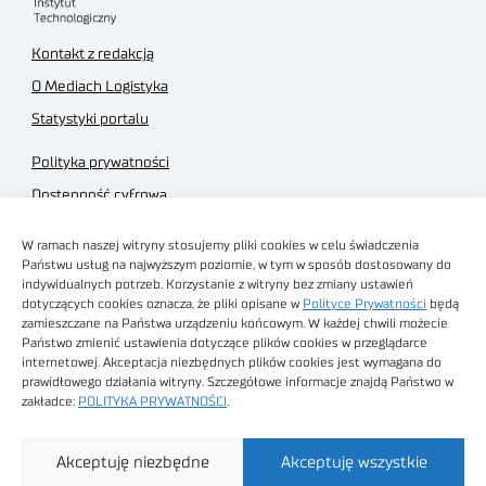
Kontakt z redakcją
O Mediach Logistyka
Statystyki portalu
Polityka prywatności
Dostępność cyfrowa
Regulamin Portalu
W ramach naszej witryny stosujemy pliki cookies w celu świadczenia
Regulamin sklepu
Państwu usług na najwyższym poziomie, w tym w sposób dostosowany do
indywidualnych potrzeb. Korzystanie z witryny bez zmiany ustawień
dotyczących cookies oznacza, że pliki opisane w
Polityce Prywatności
będą
zamieszczane na Państwa urządzeniu końcowym. W każdej chwili możecie
Państwo zmienić ustawienia dotyczące plików cookies w przeglądarce
internetowej. Akceptacja niezbędnych plików cookies jest wymagana do
Obrazy stockowe
prawidłowego działania witryny. Szczegółowe informacje znajdą Państwo w
autorstwa
zakładce:
POLITYKA PRYWATNOŚCI
.
Sieć Badawcza Łukasiewicz - Poznański Instytut
Akceptuję niezbędne
Akceptuję wszystkie
Technologiczny