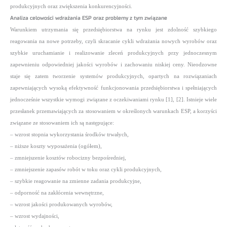
produkcyjnych oraz zwiększenia konkurencyjności.
Analiza celowości wdrażania ESP oraz problemy z tym związane
Warunkiem utrzymania się przedsiębiorstwa na rynku jest zdolność szybkiego
reagowania na nowe potrzeby, czyli skracanie cykli wdrażania nowych wyrobów oraz
szybkie uruchamianie i realizowanie zleceń produkcyjnych przy jednoczesnym
zapewnieniu odpowiedniej
jakości wyrobów i zachowaniu niskiej ceny. Nieodzowne
staje się zatem tworzenie systemów produkcyjnych, opartych na rozwiązaniach
zapewniających wysoką efektywność funkcjonowania przedsiębiorstwa i spełniających
jednocześnie wszystkie wymogi związane z oczekiwaniami rynku [1], [2]. Istnieje wiele
przesłanek przemawiających za stosowaniem w określonych warunkach ESP, a korzyści
związane ze stosowaniem ich są następujące:
– wzrost stopnia wykorzystania środków trwałych,
– niższe koszty wyposażenia (ogółem),
– zmniejszenie kosztów robocizny bezpośredniej,
– zmniejszenie zapasów robót w toku oraz cykli produkcyjnych,
– szybkie reagowanie na zmienne zadania produkcyjne,
– odporność na zakłócenia wewnętrzne,
– wzrost jakości produkowanych wyrobów,
– wzrost wydajności,