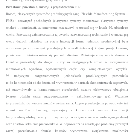
konkurencyjności systemów gospodarczych.
Przesłanki powstania, rozwoju i projektowania ESP
Rozwój elastycznych systemów produkcyjnych (ang. Flexible Manufacturing System –
FMS) i rozwiązań pochodnych (elastyczne systemy montażowe, elastyczne systemy
selekcji i kompletacji, automatyczne magazyny) rozpoczął się w latach 80. ubiegłego
wieku. Przyczyną
zainteresowania tą wysoko zaawansowaną technicznie i wymagającą
wtedy dużych nakładów na etapie inwestycji formą jednostki produkcyjnej była
odczuwana przez przemysł przodujących w skali światowej krajów presja kosztów,
powiązana z różnicowaniem
się potrzeb klientów. Różnicujące się zapotrzebowania
klientów prowadziły do dużych i szybko następujących zmian w asortymencie
montowanych wyrobów, wytwarzanych części czy kompletowanych wysyłek.
W tradycyjnie zorganizowanych jednostkach
produkcyjnych prowadziło
to do konieczności odchodzenia od wytwarzania w partiach ekonomicznych częstszych,
niż przewidywały to harmonogramy przezbrojeń, spadku efektywnego obciążenia
(wzrost udziału czasu przygotowawczo – zakończeniowego tpz). Wszystko
to prowadziło do wzrostu kosztów wytwarzania. Częste przezbrojenia powodowały też
wzrost kosztów robocizny, wynikający z konieczności
wzrostu kwalifikacji
bezpośredniej obsługi maszyn i urządzeń (a co za tym idzie – wzrostu wynagrodzeń)
oraz kosztów szkolenia pracowników. W odpowiedzi na narastające problemy przemysł
zaczął poszukiwania obniżki kosztów wytwarzania, zwiększenia
możliwości