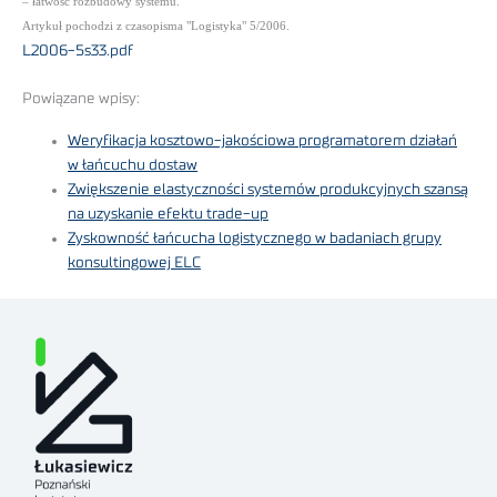
– łatwość rozbudowy systemu.
Artykuł pochodzi z czasopisma "Logistyka" 5/2006.
L2006-5s33.pdf
Powiązane wpisy:
Weryfikacja kosztowo-jakościowa programatorem działań
w łańcuchu dostaw
Zwiększenie elastyczności systemów produkcyjnych szansą
na uzyskanie efektu trade-up
Zyskowność łańcucha logistycznego w badaniach grupy
konsultingowej ELC