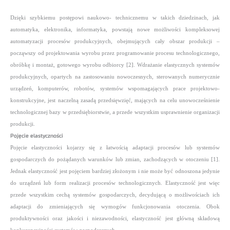
Dzięki szybkiemu postępowi naukowo- technicznemu w takich dziedzinach, jak
automatyka, elektronika, informatyka, powstają nowe możliwości kompleksowej
automatyzacji procesów produkcyjnych, obejmujących cały obszar produkcji –
począwszy od projektowania
wyrobu przez programowanie procesu technologicznego,
obróbkę i montaż, gotowego wyrobu odbiorcy [2]. Wdrażanie elastycznych systemów
produkcyjnych, opartych na zastosowaniu nowoczesnych, sterowanych numerycznie
urządzeń, komputerów, robotów, systemów wspomagających prace projektowo-
konstrukcyjne, jest naczelną zasadą przedsięwzięć, mających na celu unowocześnienie
technologicznej bazy w przedsiębiorstwie, a przede wszystkim usprawnienie organizacji
produkcji.
Pojęcie elastyczności
Pojęcie elastyczności kojarzy się z łatwością adaptacji procesów lub systemów
gospodarczych do pożądanych warunków lub zmian, zachodzących w otoczeniu [1].
Jednak elastyczność jest pojęciem bardziej złożonym i nie może być odnoszona jedynie
do urządzeń
lub form realizacji procesów technologicznych. Elastyczność jest więc
przede wszystkim cechą systemów gospodarczych,
decydującą o możliwościach ich
adaptacji do zmieniających się wymogów funkcjonowania otoczenia. Obok
produktywności oraz jakości i niezawodności, elastyczność jest główną składową