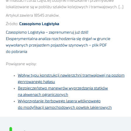
w miastach coraz częściej budynki mieszkalne i przemysłowe
lokalizowane są w pobliżu szlaków kolejowych i tramwajowych. (…)
Artykuł zawiera 18545 znaków.
Źródło:
Czasopismo Logistyka
Czasopismo Logistyka – zaprenumeruj już dziś!
Eksperymentalna analiza rozchodzenia się drgań w gruncie
wywołanych przejazdem pojazdów szynowych – plik PDF
do pobrania
Powiązane wpisy:
Wpływ typu konstrukcji nawierzchni tramwajowej na poziom
genrowanego hałasu
Bezpieczeństwo manewrów wyprzedzania statków
na akwenach ograniczonych
Wykorzystanie iterbowego lasera włóknowego
do modyfikacji samochodowych powłok lakierowych