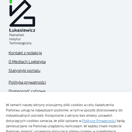
Kontakt z redakcją
O Mediach Logistyka
Statystyki portalu
Polityka prywatności
Dostępność cyfrowa
Regulamin Portalu
W ramach naszej witryny stosujemy pliki cookies w celu świadczenia
Regulamin sklepu
Państwu usług na najwyższym poziomie, w tym w sposób dostosowany do
indywidualnych potrzeb. Korzystanie z witryny bez zmiany ustawień
dotyczących cookies oznacza, że pliki opisane w
Polityce Prywatności
będą
zamieszczane na Państwa urządzeniu końcowym. W każdej chwili możecie
Państwo zmienić ustawienia dotyczące plików cookies w przeglądarce