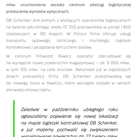
mkw. uruchomione zostało centrum obsługi logistycznej
producenta wyrobów optycznych.
DB Schenker jest jednym z wiodących operatorów logistycznych
na świecie zatrudniając około 72 700 pracowników w ponad 1 850
lokalizacjach w 130 krajach. W Polsce firma oferuje usługi
transportu lądowego, lotniczego i morskiego, logistyki
kontraktowej i zarządzania łańcuchem dostaw.
W centrum Hillwood Rawicz, operator zdecydował się
na wynajęcie nowej powierzchni magazynowej – ok. 9 800 mkw.,
w tym 150 mkw. na cele biurowe. Natomiast już w najbliższych
dniach pracownicy firmy DB Schenker przeprowadzą się
do nowego biura w Rawiczu, które wynajęte zostało w ramach
pierwszej umowy najmu.
Zaledwie w październiku ubiegłego roku
ogłaszaliśmy pojawienie się nowej lokalizacji
na mapie logistyki kontraktowej DB Schenker,
a już możemy pochwalić się zwiększeniem
wynajmowanej powierzchni do 27 tysięcy mkw.