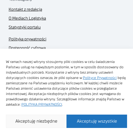
Kontakt z redakcją
O Mediach Logistyka
Statystyki portalu
Polityka prywatności
Dostępność cyfrowa
Regulamin Portalu
W ramach naszej witryny stosujemy pliki cookies w celu świadczenia
Regulamin sklepu
Państwu usług na najwyższym poziomie, w tym w sposób dostosowany do
indywidualnych potrzeb. Korzystanie z witryny bez zmiany ustawień
dotyczących cookies oznacza, że pliki opisane w
Polityce Prywatności
będą
zamieszczane na Państwa urządzeniu końcowym. W każdej chwili możecie
Państwo zmienić ustawienia dotyczące plików cookies w przeglądarce
internetowej. Akceptacja niezbędnych plików cookies jest wymagana do
Obrazy stockowe
prawidłowego działania witryny. Szczegółowe informacje znajdą Państwo w
autorstwa
zakładce:
POLITYKA PRYWATNOŚCI
.
Sieć Badawcza Łukasiewicz - Poznański Instytut
Akceptuję niezbędne
Akceptuję wszystkie
Technologiczny