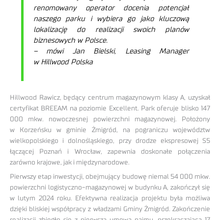
renomowany operator docenia potencjał
naszego parku i wybiera go jako kluczową
lokalizację do realizacji swoich planów
biznesowych w Polsce.
– mówi Jan Bielski, Leasing Manager
w Hillwood Polska
Hillwood Rawicz, będący centrum magazynowym klasy A, uzyskał
certyfikat BREEAM na poziomie Excellent. Park oferuje blisko 147
000 mkw. nowoczesnej powierzchni magazynowej. Położony
w Korzeńsku w gminie Żmigród, na pograniczu województw
wielkopolskiego i dolnośląskiego, przy drodze ekspresowej S5
łączącej Poznań i Wrocław, zapewnia doskonałe połączenia
zarówno krajowe, jak i międzynarodowe.
Pierwszy etap inwestycji, obejmujący budowę niemal 54 000 mkw.
powierzchni logistyczno-magazynowej w budynku A, zakończył się
w lutym 2024 roku. Efektywna realizacja projektu była możliwa
dzięki bliskiej współpracy z władzami Gminy Żmigród. Zakończenie
realizacji zbiegło się z pierwszą umową najmu, przekraczającą 17