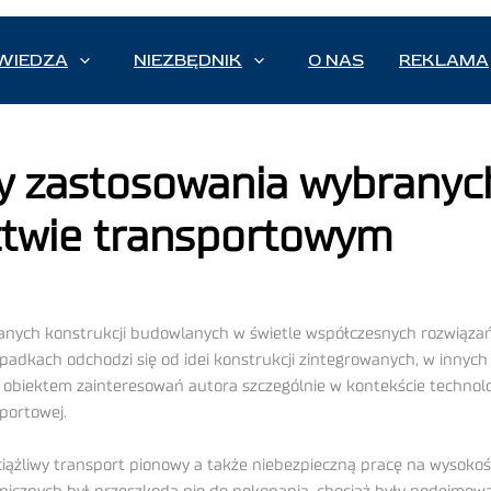
WIEDZA
NIEZBĘDNIK
O NAS
REKLAMA
 zastosowania wybranych
twie transportowym
anych konstrukcji budowlanych w świetle współczesnych rozwiązań
ypadkach odchodzi się od idei konstrukcji zintegrowanych, w innyc
 są obiektem zainteresowań autora szczególnie w kontekście techno
portowej.
ążliwy transport pionowy a także niebezpieczną pracę na wysokoś