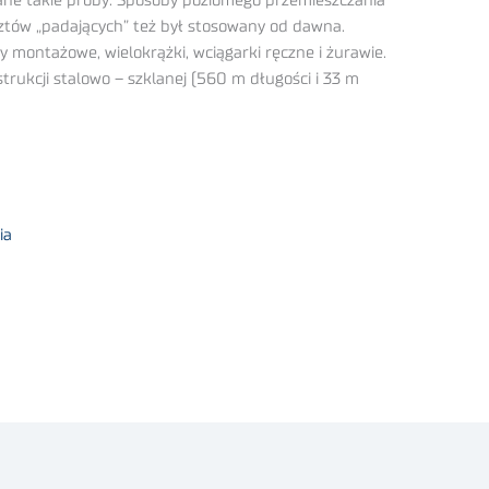
ane takie próby. Sposoby poziomego przemieszczania
ztów „padających” też był stosowany od dawna.
montażowe, wielokrążki, wciągarki ręczne i żurawie.
rukcji stalowo – szklanej (560 m długości i 33 m
ia