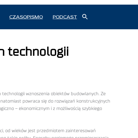
Search
CZASOPISMO
PODCAST
for:
Search Button
 technologii
 technologii wznoszenia obiektów budowlanych. Ze
h natomiast powraca się do rozwiązań konstrukcyjnych
logiczno – ekonomicznym i z możliwością szybkiego
ci, od wieków jest przedmiotem zainteresowań