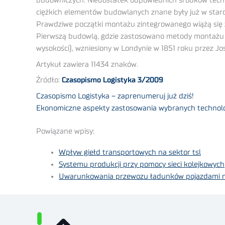
budowniczych. Niedostatek odpowiednich środków techn
ciężkich elementów budowlanych znane były już w star
Prawdziwe początki montażu zintegrowanego wiążą się z
Pierwszą budowlą, gdzie zastosowano metody montażu zi
wysokości), wzniesiony w Londynie w 1851 roku przez Jo
Artykuł zawiera 11434 znaków.
Źródło:
Czasopismo Logistyka 3/2009
Czasopismo Logistyka – zaprenumeruj już dziś!
Ekonomiczne aspekty zastosowania wybranych technolo
Powiązane wpisy:
Wpływ giełd transportowych na sektor tsl
Systemu produkcji przy pomocy sieci kolejkowych
Uwarunkowania przewozu ładunków pojazdami n