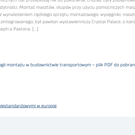
icznych był przeszkodą nie do pokonania, chociaż były podejmow
ożytności. Montaż masztów, słupów przy użyciu pomocniczych mas
 wynalezieniem ciężkiego sprzętu montażowego: wysięgniki, maszty 
ntegrowanego, był pawilon wystawienniczy Crystal Palace, o konst
seph’a Paxtona. (…)
gii montażu w budownictwie transportowym – plik PDF do pobran
iestandardowymi w europie