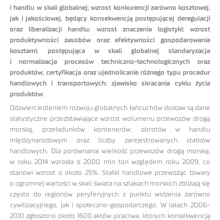
i handlu w skali globalnej; wzrost konkurencji zarówno kosztowej,
jak i jakościowej, będący konsekwencją postępującej deregulacji
oraz liberalizacji handlu; wzrost znaczenia logistyki; wzrost
produktywności zasobów oraz efektywności gospodarowania
kosztami; postępująca w skali globalnej standaryzacja
i normalizacja procesów techniczno-technologicznych oraz
produktów, certyfikacja oraz ujednolicanie różnego typu procedur
handlowych i transportowych; zjawisko skracania cyklu życia
produktów.
Odzwierciedleniem rozwoju globalnych łańcuchów dostaw są dane
statystyczne przedstawiające wzrost wolumenu przewozów drogą
morską, przeładunków kontenerów, obrotów w handlu
międzynarodowym oraz liczby zarejestrowanych statków
handlowych. Dla porównania wielkość przewozów drogą morską,
w roku 2014 wzrosła o 2000 mln ton względem roku 2009, co
stanowi wzrost o około 25%. Statki handlowe przewożąc towary
o ogromnej wartości w skali świata na szlakach morskich zbliżają się
często do regionów peryferyjnych z punktu widzenia zarówno
cywilizacyjnego, jak i społeczno-gospodarczego. W latach 2006-
2010 zgłoszono około 1600 aktów piractwa, których konsekwencją