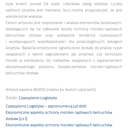
była śmierć ponad 54 osób, członków załóg statków. Liczba
zabitych piratów jest nieznana, lecz można przypuszczać, że jest
wielokrotnie większa.
Celem artykułu jest rozpoznanie i analiza elementów kosztowych,
składających się na całkowite koszty ochrony morsko-lądowych
łańcuchów dostaw oraz wskazanie tendencji rozwojowych
i występujących współzależności dla poszczególnych kategorii
kosztów. Badania empiryczne ograniczone zostały do analizy ryzyk
związanych z takimi zagrożeniami, jak piractwo czy terroryzm
morski w odniesieniu do nakładów związanych z zapewnieniem
akceptowalnego poziomu bezpieczeństwa morsko-lądowych
łańcuchów dostaw.
Artykuł zawiera 46400 znaków (w dwóch częściach)
Źródło:
Czasopismo Logistyka
Czasopismo Logistyka – zaprenumeruj już dziś!
Ekonomiczne aspekty ochrony morsko-lądowych łańcuchów
dostaw (cz.1)
Ekonomiczne aspekty ochrony morsko-lądowych łańcuchów