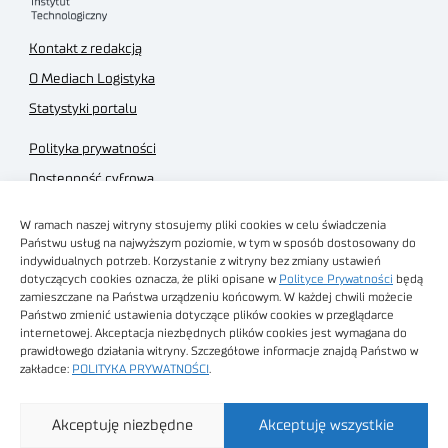
Kontakt z redakcją
O Mediach Logistyka
Statystyki portalu
Polityka prywatności
Dostępność cyfrowa
Regulamin Portalu
W ramach naszej witryny stosujemy pliki cookies w celu świadczenia
Regulamin sklepu
Państwu usług na najwyższym poziomie, w tym w sposób dostosowany do
indywidualnych potrzeb. Korzystanie z witryny bez zmiany ustawień
dotyczących cookies oznacza, że pliki opisane w
Polityce Prywatności
będą
zamieszczane na Państwa urządzeniu końcowym. W każdej chwili możecie
Państwo zmienić ustawienia dotyczące plików cookies w przeglądarce
internetowej. Akceptacja niezbędnych plików cookies jest wymagana do
Obrazy stockowe
prawidłowego działania witryny. Szczegółowe informacje znajdą Państwo w
autorstwa
zakładce:
POLITYKA PRYWATNOŚCI
.
Sieć Badawcza Łukasiewicz - Poznański Instytut
Akceptuję niezbędne
Akceptuję wszystkie
Technologiczny