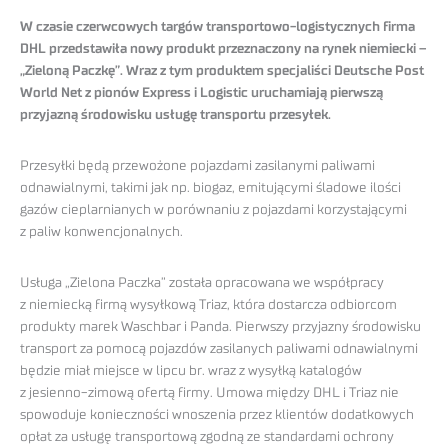
W czasie czerwcowych targów transportowo-logistycznych firma
DHL przedstawiła nowy produkt przeznaczony na rynek niemiecki –
„Zieloną Paczkę”. Wraz z tym produktem specjaliści Deutsche Post
World Net z pionów Express i Logistic uruchamiają pierwszą
przyjazną środowisku usługę transportu przesyłek.
Przesyłki będą przewożone pojazdami zasilanymi paliwami
odnawialnymi, takimi jak np. biogaz, emitującymi śladowe ilości
gazów cieplarnianych w porównaniu z pojazdami korzystającymi
z paliw konwencjonalnych.
Usługa „Zielona Paczka” została opracowana we współpracy
z niemiecką firmą wysyłkową Triaz, która dostarcza odbiorcom
produkty marek Waschbar i Panda. Pierwszy przyjazny środowisku
transport za pomocą pojazdów zasilanych paliwami odnawialnymi
będzie miał miejsce w lipcu br. wraz z wysyłką katalogów
z jesienno-zimową ofertą firmy. Umowa między DHL i Triaz nie
spowoduje konieczności wnoszenia przez klientów dodatkowych
opłat za usługę transportową zgodną ze standardami ochrony