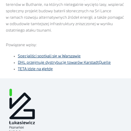
terenów w Buthanie, na których nielegalnie wycięto lasy, wspierać
społeczny projekt budowy baterii słonecznych na Sri Lance
w ramach rozwoju alternatywnych źródeł energii, a także pomagać
w odbudowie tamtejszej infrastruktury zniszczonej w wyniku
ostatniego ataku tsunami.
Powiązane wpisy:
Specjaliści spotkali się w Warszawie
DHL przejmuje dystrybucję towarów KarstadtQuelle
TETA idzie na giełdę