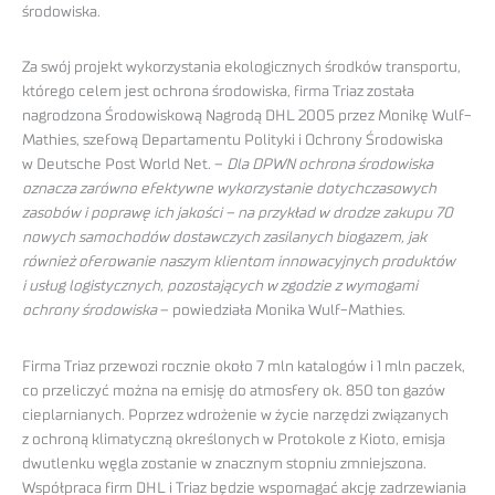
środowiska.
Za swój projekt wykorzystania ekologicznych środków transportu,
którego celem jest ochrona środowiska, firma Triaz została
nagrodzona Środowiskową Nagrodą DHL 2005 przez Monikę Wulf-
Mathies, szefową Departamentu Polityki i Ochrony Środowiska
w Deutsche Post World Net. –
Dla DPWN ochrona środowiska
oznacza zarówno efektywne wykorzystanie dotychczasowych
zasobów i poprawę ich jakości – na przykład w drodze zakupu 70
nowych samochodów dostawczych zasilanych biogazem, jak
również oferowanie naszym klientom innowacyjnych produktów
i usług logistycznych, pozostających w zgodzie z wymogami
ochrony środowiska
– powiedziała Monika Wulf-Mathies.
Firma Triaz przewozi rocznie około 7 mln katalogów i 1 mln paczek,
co przeliczyć można na emisję do atmosfery ok. 850 ton gazów
cieplarnianych. Poprzez wdrożenie w życie narzędzi związanych
z ochroną klimatyczną określonych w Protokole z Kioto, emisja
dwutlenku węgla zostanie w znacznym stopniu zmniejszona.
Współpraca firm DHL i Triaz będzie wspomagać akcję zadrzewiania