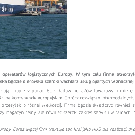
ch operatorów logistycznych Europy. W tym celu firma otworzy
lska będzie oferowała szeroki wachlarz usług opartych w znacznej
ując poprzez ponad 60 składów pociągów towarowych miesięczni
ci na kontynencie europejskim. Oprócz rozwiązań intermodalnych, 
przesyłek o różnej wielkości). Firma będzie świadczyć również se
y magazyn celny, ale również szeroki zakres serwisu w ramach lo
ropy. Coraz więcej firm traktuje ten kraj jako HUB dla realizacji 