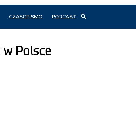
Search
CZASOPISMO
PODCAST
for:
Search Button
i w Polsce