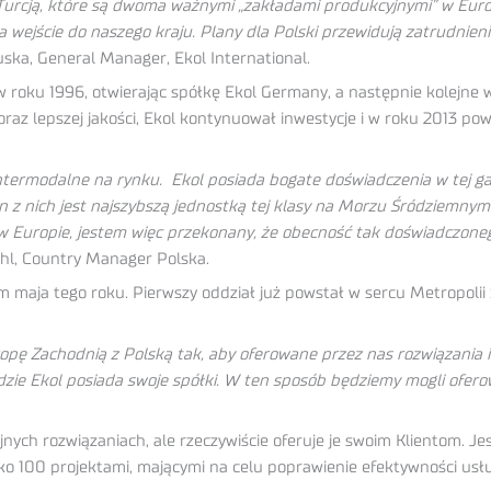
cją, które są dwoma ważnymi „zakładami produkcyjnymi” w Europe
 wejście do naszego kraju. Plany dla Polski przewidują zatrudnieni
ska, General Manager, Ekol International.
oku 1996, otwierając spółkę Ekol Germany, a następnie kolejne w R
raz lepszej jakości, Ekol kontynuował inwestycje i w roku 2013 po
ermodalne na rynku. Ekol posiada bogate doświadczenia w tej gałę
en z nich jest najszybszą jednostką tej klasy na Morzu Śródziemn
Europie, jestem więc przekonany, że obecność tak doświadczonego
hl, Country Manager Polska.
maja tego roku. Pierwszy oddział już powstał w sercu Metropolii Ś
opę Zachodnią z Polską tak, aby oferowane przez nas rozwiązania 
, gdzie Ekol posiada swoje spółki. W ten sposób będziemy mogli ofe
ych rozwiązaniach, ale rzeczywiście oferuje je swoim Klientom. Je
ko 100 projektami, mającymi na celu poprawienie efektywności usł