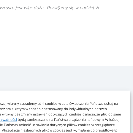
zrostu jest więc duża. Rozwijamy się w nadziei, że
Polityka prywatności
Dostępność cyfrowa
zej witryny stosujemy pliki cookies w celu świadczenia Państwu usług na
poziomie, w tym w sposób dostosowany do indywidualnych potrzeb.
Regulamin Portalu
z witryny bez zmiany ustawień dotyczących cookies oznacza, że pliki opisane
rywatności
będą zamieszczane na Państwa urządzeniu końcowym. W każdej
Regulamin sklepu
ie Państwo zmienić ustawienia dotyczące plików cookies w przeglądarce
j. Akceptacja niezbędnych plików cookies jest wymagana do prawidłowego