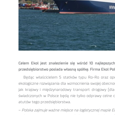
Celem Ekol jest znalezienie się wśród 10 najlepszy
przedsiębiorstwo posiada własną spółkę. Firma Ekol Po
Będąc właścicielem 5 statków typu Ro-Ro oraz oper
ekologiczne rozwiązania dla wzmocnienia swojej obecnoś
jak krajowy i międzynarodowy transport drogowy (dla 
świadczonych w Polsce będą nie tylko odprawy celne cz
atutów tego przedsiębiorstwa.
–
Polska zajmuje ważne miejsce na logistycznej mapie Eu