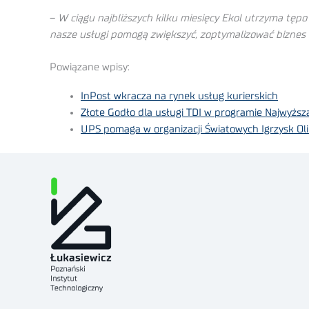
–
W ciągu najbliższych kilku miesięcy Ekol utrzyma tępo
nasze usługi pomogą zwiększyć, zoptymalizować biznes
Powiązane wpisy:
InPost wkracza na rynek usług kurierskich
Złote Godło dla usługi TDI w programie Najwyższa
UPS pomaga w organizacji Światowych Igrzysk Ol