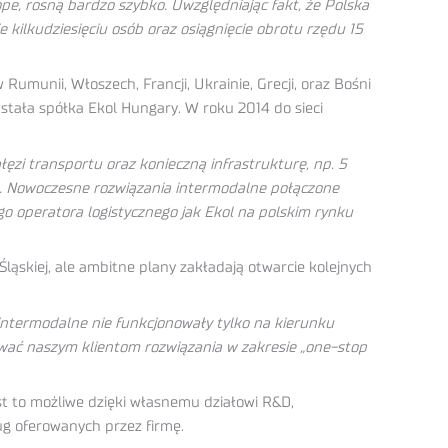
, rosną bardzo szybko. Uwzględniając fakt, że Polska
e kilkudziesięciu osób oraz osiągnięcie obrotu rzędu 15
umunii, Włoszech, Francji, Ukrainie, Grecji, oraz Bośni
wstała spółka Ekol Hungary. W roku 2014 do sieci
zi transportu oraz konieczną infrastrukturę, np. 5
ym. Nowoczesne rozwiązania intermodalne połączone
 operatora logistycznego jak Ekol na polskim rynku
ląskiej, ale ambitne plany zakładają otwarcie kolejnych
intermodalne nie funkcjonowały tylko na kierunku
rować naszym klientom rozwiązania w zakresie „one-stop
st to możliwe dzięki własnemu działowi R&D,
ug oferowanych przez firmę.