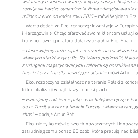
wolumeny transportowane pomiędzy naszym krajem a Tur
rozwija się bardzo dynamicznie, firma zdecydowała się na
milionów euro do końca roku 2016
– mówi Wojciech Brzu
Warto dodać, że Ekol rozpoczął inwestycje w Europie w r
i Hercegowinie. Chcąc oferować swoim klientom usługi co
transportowej operatora dołączyła spółka Ekol Spain.
–
Obserwujemy duże zapotrzebowanie na rozwiązania int
własnych statków typu Ro-Ro. Warto podkreślić, iż jed
z usługami magazynowanymi i celnymi są poszukiwane w 
będzie korzystna dla naszej gospodarki
– mówi Artur Po
Ekol rozpoczyna działalność na terenie Polski z końcem 
kilku lokalizacji w najbliższych miesiącach.
–
Planujemy codzienne połączenia kolejowe łączące Eur
do i z Turcji, ale też na terenie Europy, zwłaszcza tam
shop”
– dodaje Artur Pohl.
Ekol nie tylko mówi o swoich nowoczesnych i innowacyjn
zatrudniającemu ponad 80 osób, które pracują nad blis