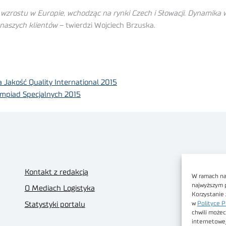
 wzrostu w Europie, wchodząc na rynki Czech i Słowacji. Dynamika w
 naszych klientów
– twierdzi Wojciech Brzuska.
 Jakość Quality International 2015
impiad Specjalnych 2015
Kontakt z redakcją
W ramach nas
najwyższym 
O Mediach Logistyka
Korzystanie 
w
Polityce P
Statystyki portalu
chwili możec
internetowe