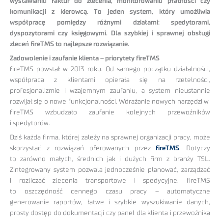
wystawianiu faktur do zlecenia, monitorowaniu płatności czy
komunikacji z kierowcą. To jeden system, który umożliwia
współpracę pomiędzy różnymi działami: spedytorami,
dyspozytorami czy księgowymi. Dla szybkiej i sprawnej obsługi
zleceń fireTMS to najlepsze rozwiązanie.
Zadowolenie i zaufanie klienta – priorytety fireTMS
fireTMS powstał w 2013 roku. Od samego początku działalności,
współpraca z klientami opierała się na rzetelności,
profesjonalizmie i wzajemnym zaufaniu, a system nieustannie
rozwijał się o nowe funkcjonalności. Wdrażanie nowych narzędzi w
fireTMS wzbudzało zaufanie kolejnych przewoźników
i spedytorów.
Dziś każda firma, której zależy na sprawnej organizacji pracy, może
skorzystać z rozwiązań oferowanych przez
fireTMS
. Dotyczy
to zarówno małych, średnich jak i dużych firm z branży TSL.
Zintegrowany system pozwala jednocześnie planować, zarządzać
i rozliczać zlecenia transportowe i spedycyjne. fireTMS
to oszczędność cennego czasu pracy – automatyczne
generowanie raportów, łatwe i szybkie wyszukiwanie danych,
prosty dostęp do dokumentacji czy panel dla klienta i przewoźnika