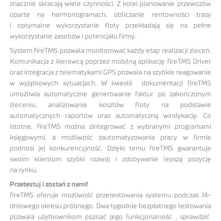
znacznie skracają wiele czynności. Z kolei planowanie przewozów
oparte na harmonogramach, obliczanie rentowności trasy
i optymalne wykorzystanie floty przekładają się na pełne
wykorzystanie zasobów i potencjału firmy.
System fireTMS pozwala monitorować każdy etap realizacji zleceń.
Komunikacja z kierowcą poprzez mobilną aplikację fireTMS Driver
oraz integracja z telematykami GPS pozwala na szybkie reagowanie
w wyjątkowych sytuacjach. W kwestii dokumentacji fireTMS
umożliwia automatyczne generowanie faktur po zakończonym
zleceniu, analizowanie kosztów floty na podstawie
automatycznych raportów oraz automatyczną windykację. Co
istotne, fireTMS można zintegrować z wybranymi programami
księgowymi, a możliwość zautomatyzowania pracy w firmie
podnosi jej konkurencyjność. Dzięki temu fireTMS gwarantuje
swoim klientom szybki rozwój i zdobywanie lepszą pozycję
na rynku.
Przetestuj i zostań z nami!
fireTMS oferuje możliwość przetestowania systemu podczas 14-
dniowego okresu próbnego. Dwa tygodnie bezpłatnego testowania
pozwala użytkownikom poznać jego funkcjonalność , sprawdzić