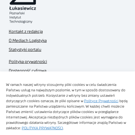
Kontakt z redakcją
O Mediach Logistyka
Statystyki portalu
Polityka prywatności
Dostępność cyfrowa
Regulamin Portalu
W ramach naszej witryny stosujemy pliki cookies w celu świadczenia
Regulamin sklepu
Państwu usług na najwyższym poziomie, w tym w sposób dostosowany do
indywidualnych potrzeb. Korzystanie z witryny bez zmiany ustawień
dotyczących cookies oznacza, że pliki opisane w
Polityce Prywatności
będą
zamieszczane na Państwa urządzeniu końcowym. W każdej chwili możecie
Państwo zmienić ustawienia dotyczące plików cookies w przeglądarce
internetowej. Akceptacja niezbędnych plików cookies jest wymagana do
Obrazy stockowe
prawidłowego działania witryny. Szczegółowe informacje znajdą Państwo w
autorstwa
zakładce:
POLITYKA PRYWATNOŚCI
.