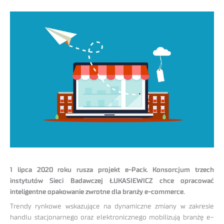
1 lipca 2020 roku rusza projekt e-Pack. Konsorcjum trzech
instytutów Sieci Badawczej ŁUKASIEWICZ chce opracować
inteligentne opakowanie zwrotne dla branży e-commerce.
Trendy rynkowe wskazujące na dynamiczne zmiany w zakresie
handlu stacjonarnego oraz elektronicznego mobilizują branżę e-