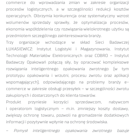
commerce do wprowadzania zmian w zakresie organizacji
procesów logistycznych, a w szczególności redukcji kosztów
operacyjnych. Olbrzymia konkurencja oraz systematyczny wzrost
wolumenów sprzedaży sprawiły, że optymalizacja procesów,
ekonomia współdzielenia czy rozwiązania wielokrotnego użytku są
przedmiotem szczególnego zainteresowania branży.
Trzy organizacje wchodzące w skład Sieci Badawczej
ŁUKASIEWICZ: Instytut Logistyki i Magazynowania, Instytut
Technologii Materiałów Elektronicznych oraz COBRO – Instytut
Badawczy Opakowań połączą siły, by opracować kompleksowe
rozwiązania inteligentnego opakowania zwrotnego (w tym
prototypu opakowania i wrzutni, procesu zwrotu oraz aplikacji
wspomagających), odpowiadającego na problemy branży e-
commerce w zakresie obsługi przesyłek – w szczególności zwrotu
zakupionych i dostarczonych do klienta towarów.
Produkt przyniesie korzyści sprzedawcom, nabywcom
i operatorom logistycznym – m.in. zmniejszy koszty dostawy,
zwiększy ochronę towaru, pozwoli na gromadzenie dodatkowych
informacji i pozytywnie wpłynie na ochronę środowiska.
–
Pomysł inteligentnego opakowania zwrotnego bazuje