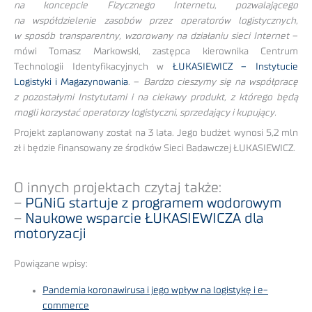
na koncepcie Fizycznego Internetu, pozwalającego
na współdzielenie zasobów przez operatorów logistycznych,
w sposób transparentny, wzorowany na działaniu sieci Internet
–
mówi Tomasz Markowski, zastępca kierownika Centrum
Technologii Identyfikacyjnych w
ŁUKASIEWICZ – Instytucie
Logistyki i Magazynowania
. –
Bardzo cieszymy się na współpracę
z pozostałymi Instytutami i na ciekawy produkt, z którego będą
mogli korzystać operatorzy logistyczni, sprzedający i kupujący.
Projekt zaplanowany został na 3 lata. Jego budżet wynosi 5,2 mln
zł i będzie finansowany ze środków Sieci Badawczej ŁUKASIEWICZ.
O innych projektach czytaj także:
–
PGNiG startuje z programem wodorowym
–
Naukowe wsparcie ŁUKASIEWICZA dla
motoryzacji
Powiązane wpisy:
Pandemia koronawirusa i jego wpływ na logistykę i e-
commerce