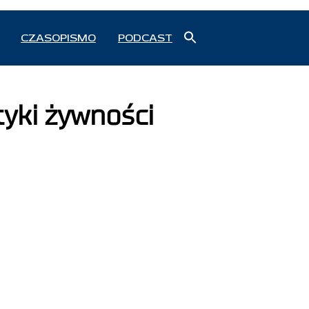
Search
CZASOPISMO
PODCAST
for:
Search Button
tyki żywności