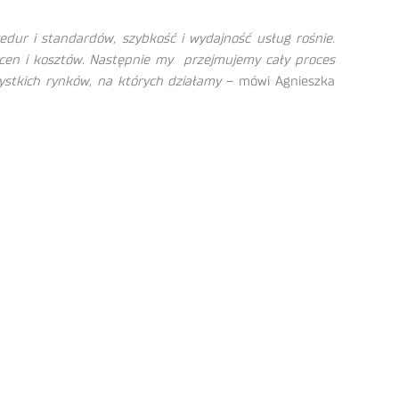
dur i standardów, szybkość i wydajność usług rośnie.
ć cen i kosztów. Następnie my przejmujemy cały proces
stkich rynków, na których działamy
– mówi Agnieszka