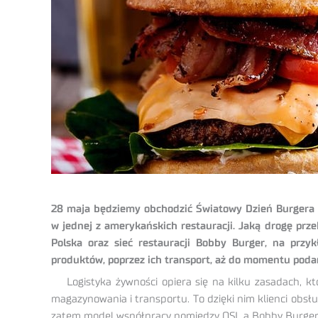
28 maja będziemy obchodzić Światowy Dzień Burgera – 
w jednej z amerykańskich restauracji. Jaką drogę prze
Polska oraz sieć restauracji Bobby Burger, na przy
produktów, poprzez ich transport, aż do momentu poda
Logistyka żywności opiera się na kilku zasadach, k
magazynowania i transportu. To dzięki nim klienci obsł
zatem model współpracy pomiędzy QSL a Bobby Burger? 