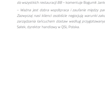
do wszystkich restauracji BB
– komentuje Bogumił Jankie
–
Ważna jest dobra współpraca i zaufanie między par
Zazwyczaj nasi klienci osobiście negocjują warunki z
zarządzania łańcuchem dostaw według przygotowanych 
Sałek, dyrektor handlowy w QSL Polska.