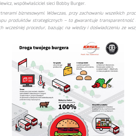
wicz, współwłaściciel sieci Bobby Burger.
tnerami biznesowymi. Wówczas, przy zachowaniu wszelkich proce
akupu produktów strategicznych – to gwarantuje transparentnoś
wcześniej procedur, bazując na wiedzy i doświadczeniu ze wszy