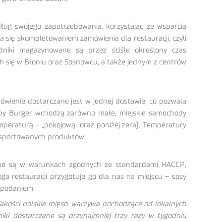
ług swojego zapotrzebowania, korzystając ze wsparcia
a się skompletowaniem zamówienia dla restauracji, czyli
niki magazynowane są przez ściśle określony czas
 się w Błoniu oraz Sosnowcu, a także jednym z centrów
mówienie dostarczane jest w jednej dostawie, co pozwala
 Bobby Burger wchodzą zarówno małe, miejskie samochody
mperaturą – „pokojową” oraz poniżej zera). Temperatury
ansportowanych produktów.
wane są w warunkach zgodnych ze standardami HACCP,
a restauracji przygotuje go dla nas na miejscu – sosy
 podaniem.
akości polskie mięso, warzywa pochodzące od lokalnych
iki dostarczane są przynajmniej trzy razy w tygodniu