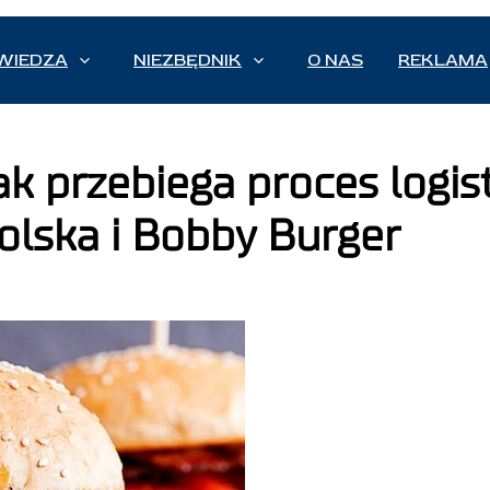
WIEDZA
NIEZBĘDNIK
O NAS
REKLAMA
jak przebiega proces logis
olska i Bobby Burger