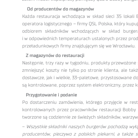
Od producentów do magazynów
Każda restauracja wchodząca w skład sieci 35 lokali
operatora logistycznego – firmy QSL Polska, który kupu
odbiorem składników wchodzących w skład burgera
i w odpowiednich temperaturach ustalonych przez prod
przeładunkowych firmy znajdującym się we Wrocławiu.
Z magazynów do restauracji
Następnie, trzy razy w tygodniu, produkty przewożone s
zmniejszyć koszty nie tylko po stronie klienta, ale t
dostawcze, jak i wielkie, 33-paletowe, przystosowane 
są kontrolowane, poprzez system elektroniczny, przez 
Przygotowanie i podanie
Po dostarczeniu zamówienia, którego przyjęcie w r
kontrolowanych przez pracowników restauracji Bobby B
tworzone są codziennie ze świeżych składników, warzy
–
Wszystkie składniki naszych burgerów pochodzą wyłąc
producentów, pieczywo z polskich piekarni, a także 