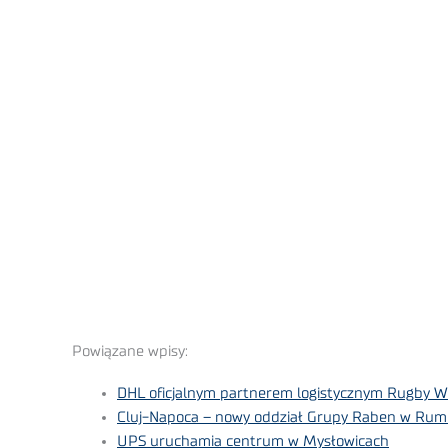
Powiązane wpisy:
DHL oficjalnym partnerem logistycznym Rugby W
Cluj-Napoca – nowy oddział Grupy Raben w Rum
UPS uruchamia centrum w Mysłowicach