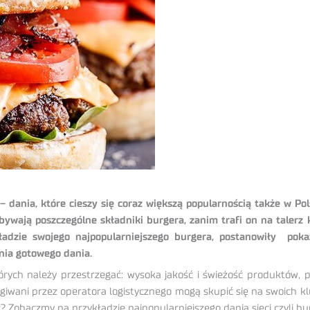
dania, które cieszy się coraz większą popularnością także w Pol
bywają poszczególne składniki burgera, zanim trafi on na talerz
kładzie swojego najpopularniejszego burgera, postanowiły po
nia gotowego dania.
tórych należy przestrzegać: wysoka jakość i świeżość produktów, 
ugiwani przez operatora logistycznego mogą skupić się na swoich k
Zobaczmy na przykładzie najpopularniejszego dania sieci czyli b