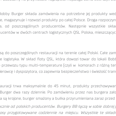
 Bobby Burger składa zamówienia na potrzebne jej produkty wed
je, magazynuje i rozwozi produkty po całej Polsce. Droga rozpoczyn
, od poszczególnych producentów. Następnie wszystkie skład
ucentów w dwóch centrach logistycznych QSL Polska, mieszczących
ą do poszczególnych restauracji na terenie całej Polski. Całe za
akże logistyka. W skład floty QSL, która dowozi towar do lokali
do przewozu typu multi-temperature (czyli w komorach z różną te
kierowcę i dyspozytora, co zapewnia bezpieczeństwo i świeżość tr
estauracji trwa maksymalnie do 45 minut, produkty przechowy
urger dwa razy dziennie. Po zamówieniu przez nas burgera załog
wa są krojone, burger smażony a bułka przyrumieniana zaraz przed
znie od polskich producentów. Burgery BB łączą w sobie dobrej j
sosy przygotowywane codziennie na miejscu. Wszystkie te składn