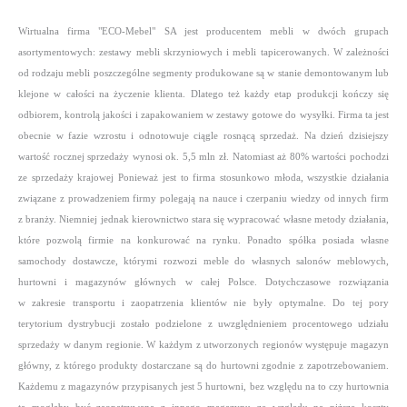
Wirtualna firma "ECO-Mebel" SA jest producentem mebli w dwóch grupach
asortymentowych: zestawy mebli skrzyniowych i mebli tapicerowanych. W zależności
od rodzaju mebli poszczególne segmenty produkowane są w stanie demontowanym lub
klejone w całości na życzenie klienta. Dlatego też każdy etap produkcji kończy się
odbiorem, kontrolą jakości i zapakowaniem w zestawy gotowe do wysyłki. Firma ta jest
obecnie w fazie wzrostu i odnotowuje ciągle rosnącą sprzedaż. Na dzień dzisiejszy
wartość rocznej sprzedaży wynosi ok. 5,5 mln zł. Natomiast aż 80% wartości pochodzi
ze sprzedaży krajowej Ponieważ jest to firma stosunkowo młoda, wszystkie działania
związane z prowadzeniem firmy polegają na nauce i czerpaniu wiedzy od innych firm
z branży. Niemniej jednak kierownictwo stara się wypracować własne metody działania,
które pozwolą firmie na konkurować na rynku. Ponadto spółka posiada własne
samochody dostawcze, którymi rozwozi meble do własnych salonów meblowych,
hurtowni i magazynów głównych w całej Polsce. Dotychczasowe rozwiązania
w zakresie transportu i zaopatrzenia klientów nie były optymalne. Do tej pory
terytorium dystrybucji zostało podzielone z uwzględnieniem procentowego udziału
sprzedaży w danym regionie. W każdym z utworzonych regionów występuje magazyn
główny, z którego produkty dostarczane są do hurtowni zgodnie z zapotrzebowaniem.
Każdemu z magazynów przypisanych jest 5 hurtowni, bez względu na to czy hurtownia