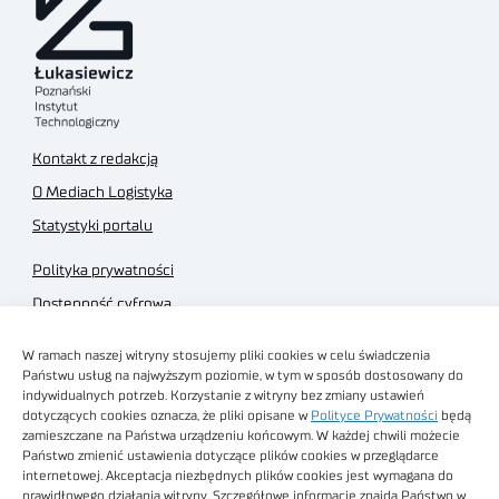
Kontakt z redakcją
O Mediach Logistyka
Statystyki portalu
Polityka prywatności
Dostępność cyfrowa
Regulamin Portalu
W ramach naszej witryny stosujemy pliki cookies w celu świadczenia
Regulamin sklepu
Państwu usług na najwyższym poziomie, w tym w sposób dostosowany do
indywidualnych potrzeb. Korzystanie z witryny bez zmiany ustawień
dotyczących cookies oznacza, że pliki opisane w
Polityce Prywatności
będą
zamieszczane na Państwa urządzeniu końcowym. W każdej chwili możecie
Państwo zmienić ustawienia dotyczące plików cookies w przeglądarce
internetowej. Akceptacja niezbędnych plików cookies jest wymagana do
Obrazy stockowe
prawidłowego działania witryny. Szczegółowe informacje znajdą Państwo w