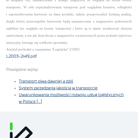
ta mogłaby być zaopatrywana z innego magazynu ze względu na niższe koszty
transportu. W celu zoptymalizowania transportu pod względem kosztów, odległości
i zapotrzebowania hurtowni na dany produkt, należy przeprowadzić kolejną analizę,
dzięki której poszczególne hurtownie będą zaopatrywane z magazynów położonych
najbliżej (ze względu na koszty transportu) i które są w stanie zrealizować złożone
zamówienie, a nie jak dotychczas z magazynów wyznaczonych przez podział częściowo
intuicyjny, kierując się wielkości sprzedaży.
Artykuł pochodzi z czasopisma "Logistyka" 2/2003.
L2003-2s49.pdf
Powiązane wpisy:
Transport piwa dawniej a dziś
System zarządzania jakością w transporcie
Uwarunkowania możliwości rozwoju usług logistycznych
w Polsce […]