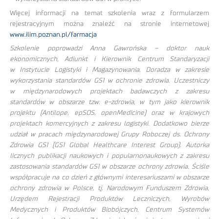
Więcej informacji na temat szkolenia wraz z formularzem
rejestracyjnym można znaleźć na stronie internetowej
www.ilim.poznan.pl/farmacja
Szkolenie poprowadzi Anna Gawrońska – doktor nauk
ekonomicznych, Adiunkt i Kierownik Centrum Standaryzacji
w Instytucie Logistyki i Magazynowania. Doradza w zakresie
wykorzystania standardów GS1 w ochronie zdrowia. Uczestniczy
w międzynarodowych projektach badawczych z zakresu
standardów w obszarze tzw. e-zdrowia, w tym jako kierownik
projektu (Antilope, epSOS, openMedicine) oraz w krajowych
projektach komercyjnych z zakresu logistyki. Dodatkowo bierze
udział w pracach międzynarodowej Grupy Roboczej ds. Ochrony
Zdrowia GS1 (GS1 Global Healthcare Interest Group). Autorka
licznych publikacji naukowych i popularnonaukowych z zakresu
zastosowania standardów GS1 w obszarze ochrony zdrowia. Ściśle
współpracuje na co dzień z głównymi interesariuszami w obszarze
ochrony zdrowia w Polsce, tj. Narodowym Funduszem Zdrowia,
Urzędem Rejestracji Produktów Leczniczych, Wyrobów
Medycznych i Produktów Biobójczych, Centrum Systemów