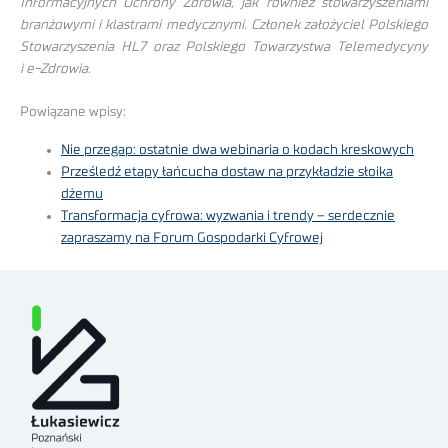
Informacyjnych Ochrony Zdrowia, jak również stowarzyszeniami
branżowymi i klastrami medycznymi. Członek założyciel Polskiego
Stowarzyszenia HL7 oraz Polskiego Towarzystwa Telemedycyny
i e-Zdrowia.
Powiązane wpisy:
Nie przegap: ostatnie dwa webinaria o kodach kreskowych
Prześledź etapy łańcucha dostaw na przykładzie słoika
dżemu
Transformacja cyfrowa: wyzwania i trendy – serdecznie
zapraszamy na Forum Gospodarki Cyfrowej