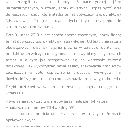
w szczególności do branży farmaceutycznej (firm
farmaceutycznych, hurtowni, aptek otwartych i szpitalnych) oraz
do wszystkich osób, które śledzą temat dotyczący tzw. dyrektywy
fałszywkowej. To już druga edycja tego cieszącego się
zainteresowaniem szkolenia.
Data 9 lutego 2019 r. jest bardzo dobrze znana tym, którzy śledzą
temat dotyczący tzw. dyrektywy fałszywkowej. Od tego dnia zaczną
obowiązywać nowe wymagania prawne w zakresie identyfikacji
produktów leczniczych oraz gromadzenia i wymiany danych na ich
temat. A o tym jak przygotować się na wdrażanie założeń
dyrektywy i jak wykorzystać nowe zasady znakowania produktów
leczniczych w celu usprawnienia procesów wewnątrz firm
dowiedzieć się będzie można podczas październikowego szkolenia.
Dzięki udziałowi w szkoleniu uczestnicy nabędą umiejętności
w zakresie:
– tworzenia struktury tzw. niepowtarzalnego identyfikatora,
– nadawania numerów GTIN według GS1,
– znakowania produktów leczniczych w różnych formach
opakowaniowych,
– wykorzystania standardów GS1 w praktyce.