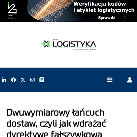
Dwuwymiarowy łańcuch
dostaw, czyli jak wdrażać
dyrektywę fałszywkową