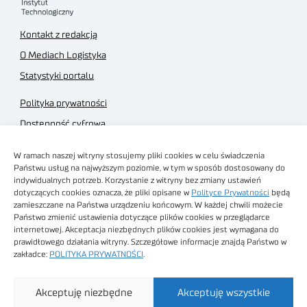
Kontakt z redakcją
O Mediach Logistyka
Statystyki portalu
Polityka prywatności
Dostępność cyfrowa
Regulamin Portalu
W ramach naszej witryny stosujemy pliki cookies w celu świadczenia
Regulamin sklepu
Państwu usług na najwyższym poziomie, w tym w sposób dostosowany do
indywidualnych potrzeb. Korzystanie z witryny bez zmiany ustawień
dotyczących cookies oznacza, że pliki opisane w
Polityce Prywatności
będą
zamieszczane na Państwa urządzeniu końcowym. W każdej chwili możecie
Państwo zmienić ustawienia dotyczące plików cookies w przeglądarce
internetowej. Akceptacja niezbędnych plików cookies jest wymagana do
Obrazy stockowe
prawidłowego działania witryny. Szczegółowe informacje znajdą Państwo w
autorstwa
zakładce:
POLITYKA PRYWATNOŚCI
.
Sieć Badawcza Łukasiewicz - Poznański Instytut
Akceptuję niezbędne
Akceptuję wszystkie
Technologiczny