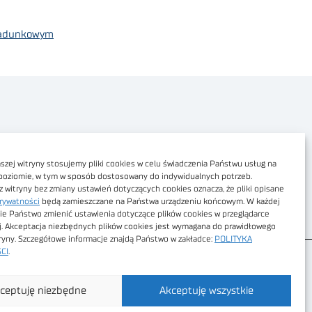
eładunkowym
Polityka prywatności
Dostępność cyfrowa
zej witryny stosujemy pliki cookies w celu świadczenia Państwu usług na
poziomie, w tym w sposób dostosowany do indywidualnych potrzeb.
Regulamin Portalu
z witryny bez zmiany ustawień dotyczących cookies oznacza, że pliki opisane
rywatności
będą zamieszczane na Państwa urządzeniu końcowym. W każdej
Regulamin sklepu
ie Państwo zmienić ustawienia dotyczące plików cookies w przeglądarce
j. Akceptacja niezbędnych plików cookies jest wymagana do prawidłowego
tryny. Szczegółowe informacje znajdą Państwo w zakładce:
POLITYKA
CI
.
ceptuję niezbędne
Akceptuję wszystkie