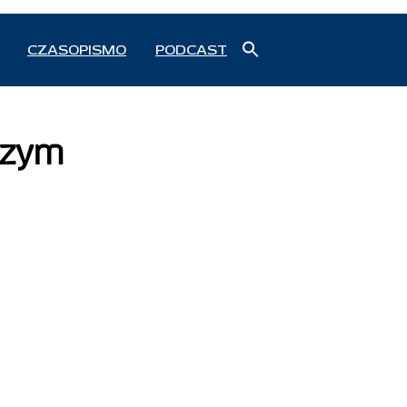
Search
CZASOPISMO
PODCAST
for:
Search Button
czym