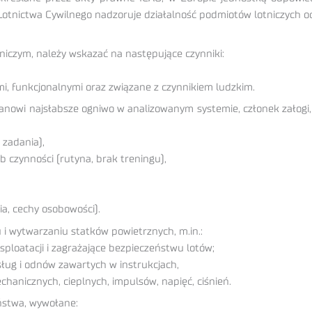
 Lotnictwa Cywilnego nadzoruje działalność podmiotów lotniczych 
tniczym, należy wskazać na następujące czynniki:
i, funkcjonalnymi oraz związane z czynnikiem ludzkim.
tanowi najsłabsze ogniwo w analizowanym systemie, członek załogi
 zadania),
 czynności (rutyna, brak treningu),
a, cechy osobowości).
i wytwarzaniu statków powietrznych, m.in.:
ksploatacji i zagrażające bezpieczeństwu lotów;
ług i odnów zawartych w instrukcjach,
hanicznych, cieplnych, impulsów, napięć, ciśnień.
ństwa, wywołane: