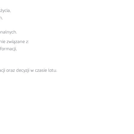
życia,
h,
nalnych.
ie związane z:
ormacji,
 oraz decyzji w czasie lotu.