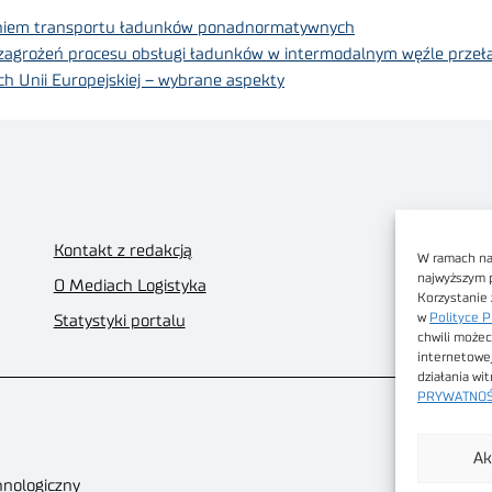
eniem transportu ładunków ponadnormatywnych
ji zagrożeń procesu obsługi ładunków w intermodalnym węźle prz
ch Unii Europejskiej – wybrane aspekty
Kontakt z redakcją
W ramach nas
najwyższym 
O Mediach Logistyka
Korzystanie 
w
Polityce P
Statystyki portalu
chwili możec
internetowe
działania wi
PRYWATNOŚ
Ak
hnologiczny