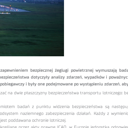
z zapewnieniem bezpiecznej żeglugi powietrznej wymuszają bad
 bezpieczeństwa dotyczyły analizy zdarzeń, wypadków i poważnych
apobiegawczy i były one podejmowane po wystąpieniu zdarzeń, aby 
zać na dwie płaszczyzny bezpieczeństwa transportu lotniczego: b
dmiotem badań z punktu widzenia bezpieczeństwa są następuj
 podsystem naziemnego zabezpieczenia działań. Każdy z wymie
jest poddawana ochronie lotniczej.
reślane przez akty prawne ICAO, w Europie jednostką odpowied