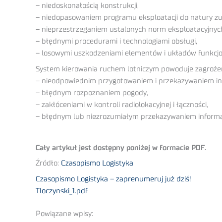
– niedoskonałością konstrukcji,
– niedopasowaniem programu eksploatacji do natury zu
– nieprzestrzeganiem ustalonych norm eksploatacyjnyc
– błędnymi procedurami i technologiami obsługi,
– losowymi uszkodzeniami elementów i układów funkcjo
System kierowania ruchem lotniczym powoduje zagrożen
– nieodpowiednim przygotowaniem i przekazywaniem inf
– błędnym rozpoznaniem pogody,
– zakłóceniami w kontroli radiolokacyjnej i łączności,
– błędnym lub niezrozumiałym przekazywaniem informacji
Cały artykuł jest dostępny poniżej w formacie PDF.
Źródło:
Czasopismo Logistyka
Czasopismo Logistyka – zaprenumeruj już dziś!
Tloczynski_1.pdf
Powiązane wpisy: