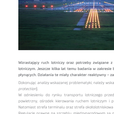
Wzrastający ruch lotniczy oraz potrzeby związane 
lotniczym. Jeszcze kilka lat temu badania w zakresie
płynących. Działania te miały charakter reaktywny – z
Dokonując analizy wskazanej problematyki, należy wska
protection
).
W odniesieniu do rynku transportu lotniczego prze
powietrzny, ośrodek kierowania ruchem lotniczym i
Natomiast strefa terminalu oraz strefa okołolotniskowa 
Regulacje prawne na szczeblu międzynarodowym są ok