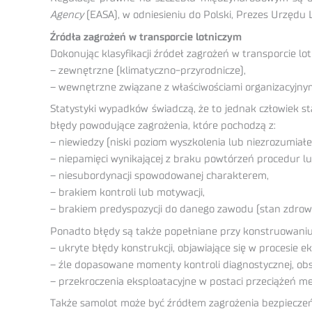
Agency
(EASA), w odniesieniu do Polski, Prezes Urzędu
Źródła zagrożeń w transporcie lotniczym
Dokonując klasyfikacji źródeł zagrożeń w transporcie lo
– zewnętrzne (klimatyczno-przyrodnicze),
– wewnętrzne związane z właściwościami organizacyjnym
Statystyki wypadków świadczą, że to jednak człowiek s
błędy powodujące zagrożenia, które pochodzą z:
– niewiedzy (niski poziom wyszkolenia lub niezrozumiałe
– niepamięci wynikającej z braku powtórzeń procedur lub
– niesubordynacji spowodowanej charakterem,
– brakiem kontroli lub motywacji,
– brakiem predyspozycji do danego zawodu (stan zdrowi
Ponadto błędy są także popełniane przy konstruowaniu 
– ukryte błędy konstrukcji, objawiające się w procesie e
– źle dopasowane momenty kontroli diagnostycznej, obs
– przekroczenia eksploatacyjne w postaci przeciążeń mec
Także samolot może być źródłem zagrożenia bezpiecze