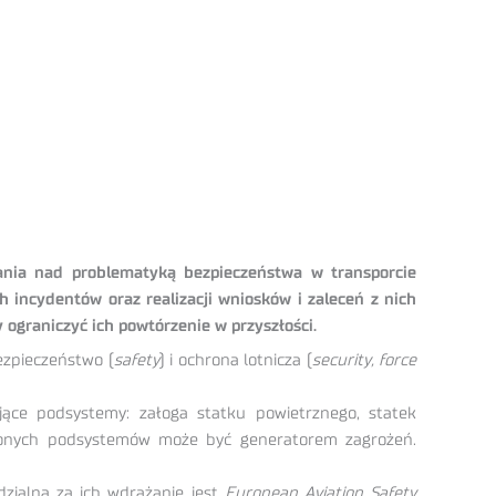
ania nad problematyką bezpieczeństwa w transporcie
 incydentów oraz realizacji wniosków i zaleceń z nich
ograniczyć ich powtórzenie w przyszłości.
ezpieczeństwo (
safety
) i ochrona lotnicza (
security, force
ące podsystemy: załoga statku powietrznego, statek
nionych podsystemów może być generatorem zagrożeń.
zialna za ich wdrażanie jest
European Aviation Safety