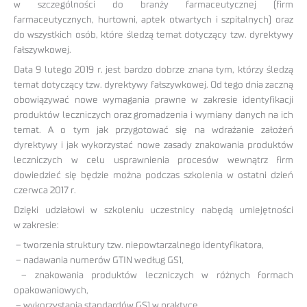
w szczególności do branży farmaceutycznej (firm
farmaceutycznych, hurtowni, aptek otwartych i szpitalnych) oraz
do wszystkich osób, które śledzą temat dotyczący tzw. dyrektywy
fałszywkowej.
Data 9 lutego 2019 r. jest bardzo dobrze znana tym, którzy śledzą
temat dotyczący tzw. dyrektywy fałszywkowej. Od tego dnia zaczną
obowiązywać nowe wymagania prawne w zakresie identyfikacji
produktów leczniczych oraz gromadzenia i wymiany danych na ich
temat. A o tym jak przygotować się na wdrażanie założeń
dyrektywy i jak wykorzystać nowe zasady znakowania produktów
leczniczych w celu usprawnienia procesów wewnątrz firm
dowiedzieć się będzie można podczas szkolenia w ostatni dzień
czerwca 2017 r.
Dzięki udziałowi w szkoleniu uczestnicy nabędą umiejętności
w zakresie:
– tworzenia struktury tzw. niepowtarzalnego identyfikatora,
– nadawania numerów GTIN według GS1,
– znakowania produktów leczniczych w różnych formach
opakowaniowych,
– wykorzystania standardów GS1 w praktyce.