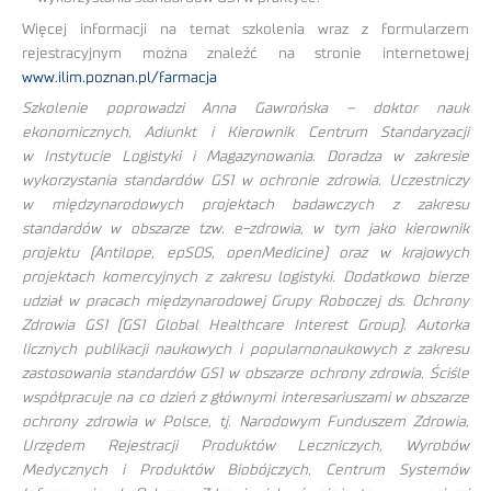
Więcej informacji na temat szkolenia wraz z formularzem
rejestracyjnym można znaleźć na stronie internetowej
www.ilim.poznan.pl/farmacja
Szkolenie poprowadzi Anna Gawrońska – doktor nauk
ekonomicznych, Adiunkt i Kierownik Centrum Standaryzacji
w Instytucie Logistyki i Magazynowania. Doradza w zakresie
wykorzystania standardów GS1 w ochronie zdrowia. Uczestniczy
w międzynarodowych projektach badawczych z zakresu
standardów w obszarze tzw. e-zdrowia, w tym jako kierownik
projektu (Antilope, epSOS, openMedicine) oraz w krajowych
projektach komercyjnych z zakresu logistyki. Dodatkowo bierze
udział w pracach międzynarodowej Grupy Roboczej ds. Ochrony
Zdrowia GS1 (GS1 Global Healthcare Interest Group). Autorka
licznych publikacji naukowych i popularnonaukowych z zakresu
zastosowania standardów GS1 w obszarze ochrony zdrowia. Ściśle
współpracuje na co dzień z głównymi interesariuszami w obszarze
ochrony zdrowia w Polsce, tj. Narodowym Funduszem Zdrowia,
Urzędem Rejestracji Produktów Leczniczych, Wyrobów
Medycznych i Produktów Biobójczych, Centrum Systemów