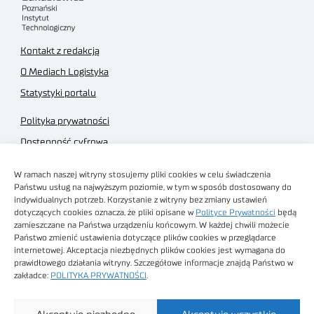
Kontakt z redakcją
O Mediach Logistyka
Statystyki portalu
Polityka prywatności
Dostępność cyfrowa
Regulamin Portalu
W ramach naszej witryny stosujemy pliki cookies w celu świadczenia
Regulamin sklepu
Państwu usług na najwyższym poziomie, w tym w sposób dostosowany do
indywidualnych potrzeb. Korzystanie z witryny bez zmiany ustawień
dotyczących cookies oznacza, że pliki opisane w
Polityce Prywatności
będą
zamieszczane na Państwa urządzeniu końcowym. W każdej chwili możecie
Państwo zmienić ustawienia dotyczące plików cookies w przeglądarce
internetowej. Akceptacja niezbędnych plików cookies jest wymagana do
Obrazy stockowe
prawidłowego działania witryny. Szczegółowe informacje znajdą Państwo w
autorstwa
zakładce:
POLITYKA PRYWATNOŚCI
.
Sieć Badawcza Łukasiewicz - Poznański Instytut