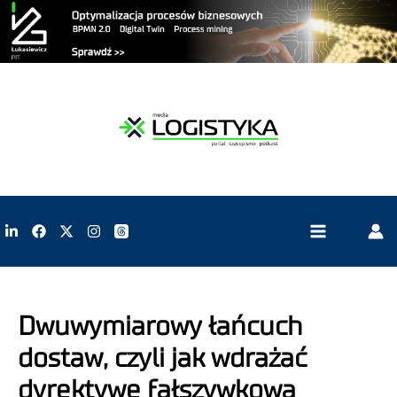
Dwuwymiarowy łańcuch
dostaw, czyli jak wdrażać
dyrektywę fałszywkową