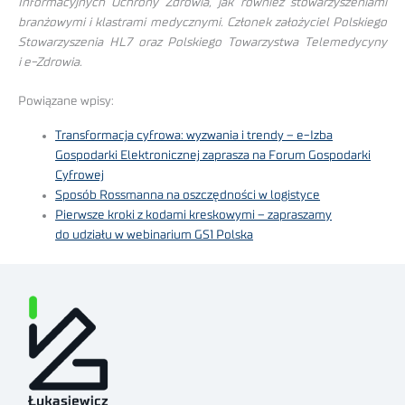
Informacyjnych Ochrony Zdrowia, jak również stowarzyszeniami
branżowymi i klastrami medycznymi. Członek założyciel Polskiego
Stowarzyszenia HL7 oraz Polskiego Towarzystwa Telemedycyny
i e-Zdrowia.
Powiązane wpisy:
Transformacja cyfrowa: wyzwania i trendy – e-Izba
Gospodarki Elektronicznej zaprasza na Forum Gospodarki
Cyfrowej
Sposób Rossmanna na oszczędności w logistyce
Pierwsze kroki z kodami kreskowymi – zapraszamy
do udziału w webinarium GS1 Polska