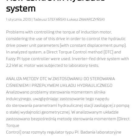
system
1 stycznia, 2013 | Tadeusz STEFAŃSKI Łukasz ZAWARCZYŃSKI
Problems with controlling the torque of induction motor,
considering the use of this drive in order to control the hydraulic
drive power unit parameters (with constant displacement pump).
In analyzed system, a Direct Torque Control method (DTC) and
fuzzy PI type controller were used. Inverter-fed drive system with
2,2 kW ac motor was subjected to laboratory tests.
ANALIZA METODY DTC W ZASTOSOWANIU DO STEROWANIA
CIŚNIENIEM I PRZEPŁYWEM UKŁADU HYDRAULICZNEGO
Analizowano problemy sterowania momentem silnika
indukcyjnego, uwzględniając zastosowanie tego napędu
do sterowania parametrami hydraulicznej stacji zasilającej z pompą
o stałej wydajności geometrycznej. W analizowanym układzie
zastosowano bezpośrednią metodę sterowania momentem (Direct
Torque
Control) oraz rozmyty regulator typu PI. Badania laboratoryjne