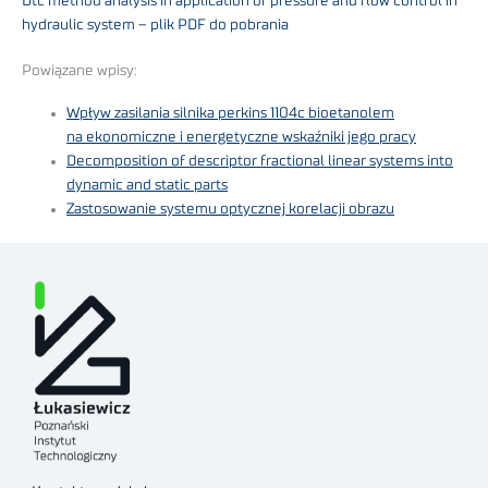
Dtc method analysis in application of pressure and flow control in
hydraulic system – plik PDF do pobrania
Powiązane wpisy:
Wpływ zasilania silnika perkins 1104c bioetanolem
na ekonomiczne i energetyczne wskaźniki jego pracy
Decomposition of descriptor fractional linear systems into
dynamic and static parts
Zastosowanie systemu optycznej korelacji obrazu