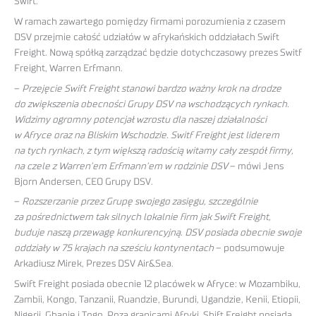
Swift.
W ramach zawartego pomiędzy firmami porozumienia z czasem
DSV przejmie całość udziałów w afrykańskich oddziałach Swift
Freight. Nową spółką zarządzać będzie dotychczasowy prezes Switf
Freight, Warren Erfmann.
–
Przejęcie Swift Freight stanowi bardzo ważny krok na drodze
do zwiększenia obecności Grupy DSV na wschodzących rynkach.
Widzimy ogromny potencjał wzrostu dla naszej działalności
w Afryce oraz na Bliskim Wschodzie. Switf Freight jest liderem
na tych rynkach, z tym większą radością witamy cały zespół firmy,
na czele z Warren’em Erfmann’em w rodzinie DSV
– mówi Jens
Bjorn Andersen, CEO Grupy DSV.
–
Rozszerzanie przez Grupę swojego zasięgu, szczególnie
za pośrednictwem tak silnych lokalnie firm jak Swift Freight,
buduje naszą przewagę konkurencyjną. DSV posiada obecnie swoje
oddziały w 75 krajach na sześciu kontynentach
– podsumowuje
Arkadiusz Mirek, Prezes DSV Air&Sea.
Swift Freight posiada obecnie 12 placówek w Afryce: w Mozambiku,
Zambii, Kongo, Tanzanii, Ruandzie, Burundi, Ugandzie, Kenii, Etiopii,
Nigerii, Ghanie i Togo. Poza granicami Afryki, Shift Freight posiada