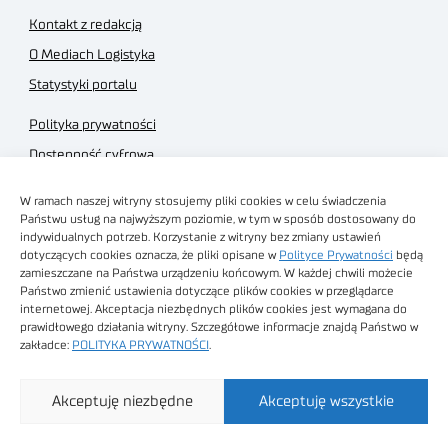
Kontakt z redakcją
O Mediach Logistyka
Statystyki portalu
Polityka prywatności
Dostępność cyfrowa
Regulamin Portalu
W ramach naszej witryny stosujemy pliki cookies w celu świadczenia
Regulamin sklepu
Państwu usług na najwyższym poziomie, w tym w sposób dostosowany do
indywidualnych potrzeb. Korzystanie z witryny bez zmiany ustawień
dotyczących cookies oznacza, że pliki opisane w
Polityce Prywatności
będą
zamieszczane na Państwa urządzeniu końcowym. W każdej chwili możecie
Państwo zmienić ustawienia dotyczące plików cookies w przeglądarce
internetowej. Akceptacja niezbędnych plików cookies jest wymagana do
Obrazy stockowe
prawidłowego działania witryny. Szczegółowe informacje znajdą Państwo w
autorstwa
zakładce:
POLITYKA PRYWATNOŚCI
.
Sieć Badawcza Łukasiewicz - Poznański Instytut
Akceptuję niezbędne
Akceptuję wszystkie
Technologiczny