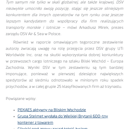
Tym samym nie tylko w skali globalnej, ale także krajowej, DSV
niezwykle umocniło swoją pozycję, stając się jeszcze silniejszym
konkurentem dla innych operatorów na tym rynku oraz jeszcze
lepszym kandydatem do współpracy dla firm realizujących
transporty morskie i lotnicze
– mówi Arkadiusz Mirek, prezes
zarządu DSV Air & Sea w Polsce.
Również w raporcie omawiającym tegoroczne zestawienie
autorzy zwracają uwagę na rolę przejęcia przez DSV grupy UTi
Worldwide Inc. oraz na skutki wykorzystania dobrej koniunktury
w przewozach cargo lotniczego na szlaku Bliski Wschód – Europa
Zachodnia. Wyniki DSV w tym zestawieniu są tym bardziej
imponujące, ponieważ w pierwszej dziesiątce największych
spedytorów aż siedmiu odnotowało w minionym roku spadek
przychodów, a w całej grupie 25 klasyfikowanych firm aż trzynastu.
Powiązane wpisy:
PEKAES aktywny na Bliskim Wschodzie
Grupa Stelmet wysłała do Wielkiej Brytanii 600-tny
kontener z towarem
Gliwicki port znowu zaczął tętnić życiem