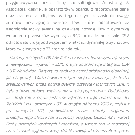
przygotowywana przez firmę consultingową Armstrong &
Associates, klasyfikuje operatorów w oparciu o raportowane dane
oraz szacunki analityków. W tegorocznym zestawieniu uwagę
autorów przyciągnęło właśnie DSV, które odnotowało aż
siedmiomiejscowy awans na dziewiątą pozycję listy z dynamiką
wolumenu przewozów wynoszącą 84,7 proc. Jednocześnie DSV
odnotowało drugą pod względem wielkości dynamikę przychodów,
która zwiększyła się o 33 proc rok do roku.
–
Miniony rok był dla DSV Air & Sea czasem rekordowym, a jednym
z największych wyzwań w 2016 r. była koordynacja integracji DSV
z UTi Worldwide. Dotyczy to zarówno naszej działalności globalnej,
jak i krajowej. Warto bowiem w tym miejscu zaznaczyć, że liczba
zrealizowanych przez polską dywizję przesyłek lotniczych 2016 r.
była o blisko połowę większa niż w roku poprzednim. Dodatkowo
już drugi rok z rzędu jesteśmy agentem cargo numer dwa dla
Polskich Linii Lotniczych LOT. W drugim półroczu 2016 r., czyli już
po przejęciu UTi, podwoiliśmy nasze obroty względem
analogicznego okresu rok wcześniej, osiągając łącznie 42% wzrost
liczby przesyłek lotniczych i morskich, a wzrost ten w znaczącej
części został wygenerowany dzięki rozwojowi biznesu Aerospace.