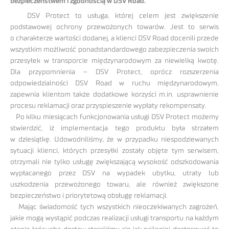
bezpieczeństwem i zgodnością w DSV Road.
DSV Protect to usługa, której celem jest zwiększenie
podstawowej ochrony przewożonych towarów. Jest to serwis
o charakterze wartości dodanej, a klienci DSV Road docenili przede
wszystkim możliwość ponadstandardowego zabezpieczenia swoich
przesyłek w transporcie międzynarodowym za niewielką kwotę.
Dla przypomnienia – DSV Protect, oprócz rozszerzenia
odpowiedzialności DSV Road w ruchu międzynarodowym,
zapewnia klientom także dodatkowe korzyści m.in. usprawnienie
procesu reklamacji oraz przyspieszenie wypłaty rekompensaty.
Po kilku miesiącach funkcjonowania usługi DSV Protect możemy
stwierdzić, iż implementacja tego produktu była strzałem
w dziesiątkę. Udowodniliśmy, że w przypadku niespodziewanych
sytuacji klienci, których przesyłki zostały objęte tym serwisem,
otrzymali nie tylko usługę zwiększającą wysokość odszkodowania
wypłacanego przez DSV na wypadek ubytku, utraty lub
uszkodzenia przewożonego towaru, ale również zwiększone
bezpieczeństwo i priorytetową obsługę reklamacji.
Mając świadomość tych wszystkich nieoczekiwanych zagrożeń,
jakie mogą wystąpić podczas realizacji usługi transportu na każdym