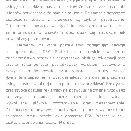
etapie łańcucha dostaw staraliśmy się jak najlepiej dostosować tę
usługę do oczekiwań naszych klientów. Zebrane przez nas opinie
klientów potwierdzają, że nam się to udało. Reklamacja dotyczące
uszkodzenia towaru w przewozie są szybko rozpatrywane.
Od momentu powstania szkody aż do dostarczenia towaru klienci
są informowani o wszystkim oraz otrzymują instrukcje, jak
powinniśmy postępować.
Elementy, na które postawiliśmy podejmując decyzję
o implementacji DSV Protect, a mianowicie zwiększone
bezpieczeństwo przesyłek, priorytetowa obsługa reklamacji oraz
szybka rekompensata poskutkowały wzrostem zadowolenia
naszych klientów. Wysoki poziom satysfakcji klientów jest zaś
gwarantem zapewnienia wysokiej jakości oferowanej przez nas
usługi i dostosowania jej do ich potrzeb oraz oczekiwań. Efektywna
oraz szybka obsługa reklamacyjna pozwoliła na zmianę typowego
postrzegania reklamacji przez pryzmat trudnej sytuacji,
wywołującej głównie rozczarowanie oraz niezadowolenie.
Zmieniliśmy to negatywne postrzeganie poprzez wykorzystanie
reklamacji oraz korzyści jakie dostarcza DSV Protect w celu
usatysfakcjonowania naszych klientów.