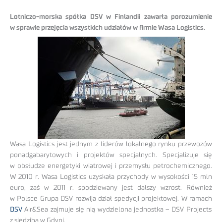
Lotniczo-morska spółka DSV w Finlandii zawarła porozumienie
w sprawie przejęcia wszystkich udziałów w firmie Wasa Logistics.
Wasa Logistics jest jednym z liderów lokalnego rynku przewozów
ponadgabarytowych i projektów specjalnych. Specjalizuje się
w obsłudze energetyki wiatrowej i przemysłu petrochemicznego.
W 2010 r. Wasa Logistics uzyskała przychody w wysokości 15 mln
euro, zaś w 2011 r. spodziewany jest dalszy wzrost. Również
w Polsce Grupa DSV rozwija dział spedycji projektowej. W ramach
DSV
Air&Sea zajmuje się nią wydzielona jednostka – DSV Projects
z siedzibą w Gdyni.