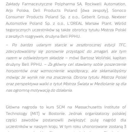
Zakłady Farmaceutyczne Polpharma SA, Rockwell Automation,
Arjo Polska, Dell Products Poland (dwa zespoły), Sonoco
Consumer Products Poland Sp. z o.o., Geberit Group, Nexteer
Automotive Poland Sp. z o.o., L’OREAL Warsaw Plant. Wśród
tegorocznych uczestników są także obrońcy tytułu Mistrza Polski
z zeszłych rozgrywek, drużyna Bell PPHU.
–
Po bardzo udanym starcie w zeszłorocznej edycji TFC,
zdecydowaliśmy się ponownie przystąpić do zmagań, ale tym
razem w odświeżonym składzie
– mówi Bartosz Woliński, kapitan
drużyny Bell PPHU. –
Za główny cel stawiamy sobie poszerzenie
horyzontów oraz wzmocnienie współpracy, ale skłamalibyśmy
mówiąc że wynik nie ma znaczenia. Obrona tytułu Mistrza Polski
oraz perspektywa walki o tytuł Mistrza Świata w Mediolanie są dla
nas ogromną motywacją do działania.
Główna nagroda to kurs SCM na Massachusetts Institute of
Technology (MIT) w Bostonie. Jednak organizatorzy polskiej
części zawodów postanowili zwiększyć pulę nagród dla
uczestników w naszym kraju. W tym roku uhonorowane zostaną 3