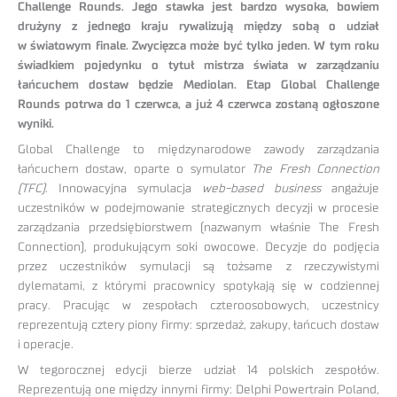
Challenge Rounds. Jego stawka jest bardzo wysoka, bowiem
drużyny z jednego kraju rywalizują między sobą o udział
w światowym finale. Zwycięzca może być tylko jeden. W tym roku
świadkiem pojedynku o tytuł mistrza świata w zarządzaniu
łańcuchem dostaw będzie Mediolan. Etap Global Challenge
Rounds potrwa do 1 czerwca, a już 4 czerwca zostaną ogłoszone
wyniki.
Global Challenge to międzynarodowe zawody zarządzania
łańcuchem dostaw, oparte o symulator
The Fresh Connection
(TFC)
. Innowacyjna symulacja
web-based business
angażuje
uczestników w podejmowanie strategicznych decyzji w procesie
zarządzania przedsiębiorstwem (nazwanym właśnie The Fresh
Connection), produkującym soki owocowe. Decyzje do podjęcia
przez uczestników symulacji są tożsame z rzeczywistymi
dylematami, z którymi pracownicy spotykają się w codziennej
pracy. Pracując w zespołach czteroosobowych, uczestnicy
reprezentują cztery piony firmy: sprzedaż, zakupy, łańcuch dostaw
i operacje.
W tegorocznej edycji bierze udział 14 polskich zespołów.
Reprezentują one między innymi firmy: Delphi Powertrain Poland,