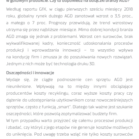
w gotowym produkcie. Czy to odpowiedź na bolączki branży AGD?
Według raportu GfK, w ciągu pierwszych sześciu miesięcy 2018
roku, globalny rynek dużego AGD zanotował wzrost o 3,5 proc.,
a małego o 7 proc. Prognozy przewidują, że trend wzrostowy
utrzyma się przez najbliższe miesiące. Mimo dobrej kondycji branża
AGD zmaga się jednak z problemami. Wzrost cen surowców, brak
wykwalifikowanej kadry, konieczność udoskonalania procesów
produkcji i wprowadzania innowacji – to wszystko wpływa
na kondycję firm i zmusza je do poszukiwania nowych rozwiązań.
Jednym z nich może być technologia druku 3D.
Oszczędności i innowacje
Wydaje się, że ciągłe podnoszenie cen sprzętu AGD jest
nieuniknione. Wpływają na to między innymi obciążające
producentów koszty recyklingu, coraz wyższe koszty pracy czy
dążenie do udostępniania użytkownikom coraz nowocześniejszych
sprzętów, często z funkcją „smart”. Dlatego tak ważne jest szukanie
oszczędności, które pozwolą zoptymalizować budżety firm.
W tym przypadku warto przyjrzeć się całemu procesowi produkcji
i zbadać, czy któryś z jego etapów nie generuje kosztów możliwych
do uniknięcia. Pod uwagę trzeba wziąć nie tylko koszty surowców