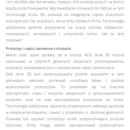
i ich obróbki, ale też serwisu, maszyn, linii produkcyjnych i w końcu
koszty przechowywania. Wprowadzanie innowacji do fabryk, w tym
technologii druku 3D, pozwala na osiągnięcie często znacznych
oszczędności nie w jednym, ale w kilku działach firmy. Technologia
addytywna wpłynie pozytywnie na pracę pionów badawczo-
rozwojowych, serwisowych i utrzymania ruchu. Jak to jest
możliwe?
Prototyp i części zamienne z drukarki
Warto zdać sobie sprawę, że w branży AGD druk 3D można
zastosować w czterech głównych obszarach: prototypowania,
produkcji, wytwarzania form i dostarczania części zamiennych.
Dziś druk 3D jest wykorzystywany przede wszystkim w tym
pierwszym zakresie, ponieważ umożliwia łatwe i szybkie
wykonywanie prototypów. To przekłada się na znaczne
oszczędności czasu i kosztów związanych z opracowywaniem
produktu oraz na czas wprowadzania produktów na rynek.
Technologia addytywna zapewnia projektantom większą swobodę
w eksperymentowaniu, nawet z projektami o złożonej geometrii.
Pozwala też uzyskać prototypy ściśle przypominające produkt
końcowy: firmy mogą zatem zaproponować potencjalnym