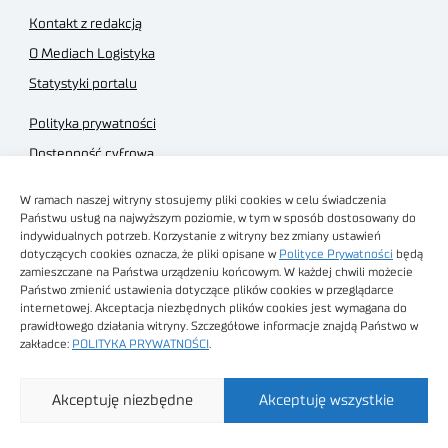
Kontakt z redakcją
O Mediach Logistyka
Statystyki portalu
Polityka prywatności
Dostępność cyfrowa
Regulamin Portalu
W ramach naszej witryny stosujemy pliki cookies w celu świadczenia
Regulamin sklepu
Państwu usług na najwyższym poziomie, w tym w sposób dostosowany do
indywidualnych potrzeb. Korzystanie z witryny bez zmiany ustawień
dotyczących cookies oznacza, że pliki opisane w
Polityce Prywatności
będą
zamieszczane na Państwa urządzeniu końcowym. W każdej chwili możecie
Państwo zmienić ustawienia dotyczące plików cookies w przeglądarce
internetowej. Akceptacja niezbędnych plików cookies jest wymagana do
Obrazy stockowe
prawidłowego działania witryny. Szczegółowe informacje znajdą Państwo w
autorstwa
zakładce:
POLITYKA PRYWATNOŚCI
.
Sieć Badawcza Łukasiewicz - Poznański Instytut
Akceptuję niezbędne
Akceptuję wszystkie
Technologiczny