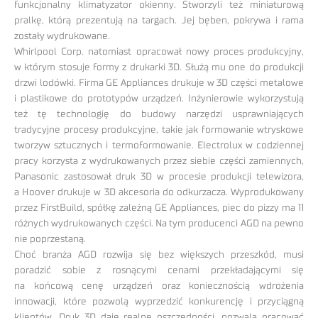
funkcjonalny klimatyzator okienny. Stworzyli też miniaturową
pralkę, którą prezentują na targach. Jej bęben, pokrywa i rama
zostały wydrukowane.
Whirlpool Corp. natomiast opracował nowy proces produkcyjny,
w którym stosuje formy z drukarki 3D. Służą mu one do produkcji
drzwi lodówki. Firma GE Appliances drukuje w 3D części metalowe
i plastikowe do prototypów urządzeń. Inżynierowie wykorzystują
też tę technologię do budowy narzędzi usprawniających
tradycyjne procesy produkcyjne, takie jak formowanie wtryskowe
tworzyw sztucznych i termoformowanie. Electrolux w codziennej
pracy korzysta z wydrukowanych przez siebie części zamiennych,
Panasonic zastosował druk 3D w procesie produkcji telewizora,
a Hoover drukuje w 3D akcesoria do odkurzacza. Wyprodukowany
przez FirstBuild, spółkę zależną GE Appliances, piec do pizzy ma 11
różnych wydrukowanych części. Na tym producenci AGD na pewno
nie poprzestaną.
Choć branża AGD rozwija się bez większych przeszkód, musi
poradzić sobie z rosnącymi cenami przekładającymi się
na końcową cenę urządzeń oraz koniecznością wdrożenia
innowacji, które pozwolą wyprzedzić konkurencję i przyciągną
klientów. Druk 3D daje realne oszczędności, pozwala pracować