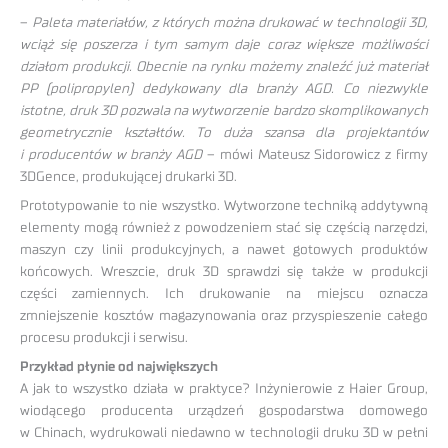
–
Paleta materiałów, z których można drukować w technologii 3D,
wciąż się poszerza i tym samym daje coraz większe możliwości
działom produkcji. Obecnie na rynku możemy znaleźć już materiał
PP (polipropylen) dedykowany dla branży AGD. Co niezwykle
istotne, druk 3D pozwala na wytworzenie bardzo skomplikowanych
geometrycznie kształtów. To duża szansa dla projektantów
i producentów w branży AGD
– mówi Mateusz Sidorowicz z firmy
3DGence, produkującej drukarki 3D.
Prototypowanie to nie wszystko. Wytworzone techniką addytywną
elementy mogą również z powodzeniem stać się częścią narzędzi,
maszyn czy linii produkcyjnych, a nawet gotowych produktów
końcowych. Wreszcie, druk 3D sprawdzi się także w produkcji
części zamiennych. Ich drukowanie na miejscu oznacza
zmniejszenie kosztów magazynowania oraz przyspieszenie całego
procesu produkcji i serwisu.
Przykład płynie od największych
A jak to wszystko działa w praktyce? Inżynierowie z Haier Group,
wiodącego producenta urządzeń gospodarstwa domowego
w Chinach, wydrukowali niedawno w technologii druku 3D w pełni