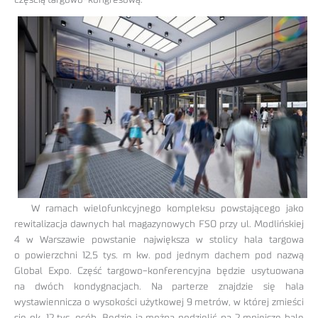
częścią targowo-kongresową.
W ramach wielofunkcyjnego kompleksu powstającego jako
rewitalizacja dawnych hal magazynowych FSO przy ul. Modlińskiej
4 w Warszawie powstanie największa w stolicy hala targowa
o powierzchni 12,5 tys. m kw. pod jednym dachem pod nazwą
Global Expo. Część targowo-konferencyjna będzie usytuowana
na dwóch kondygnacjach. Na parterze znajdzie się hala
wystawiennicza o wysokości użytkowej 9 metrów, w której zmieści