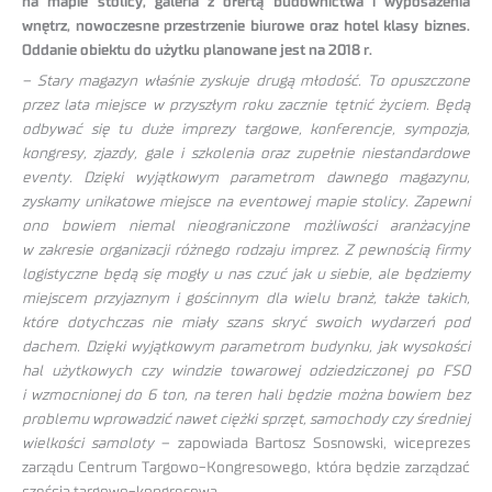
na mapie stolicy, galeria z ofertą budownictwa i wyposażenia
wnętrz, nowoczesne przestrzenie biurowe oraz hotel klasy biznes.
Oddanie obiektu do użytku planowane jest na 2018 r.
– Stary magazyn właśnie zyskuje drugą młodość. To opuszczone
przez lata miejsce w przyszłym roku zacznie tętnić życiem. Będą
odbywać się tu duże imprezy targowe, konferencje, sympozja,
kongresy, zjazdy, gale i szkolenia oraz zupełnie niestandardowe
eventy. Dzięki wyjątkowym parametrom dawnego magazynu,
zyskamy unikatowe miejsce na eventowej mapie stolicy. Zapewni
ono bowiem niemal nieograniczone możliwości aranżacyjne
w zakresie organizacji różnego rodzaju imprez. Z pewnością firmy
logistyczne będą się mogły u nas czuć jak u siebie, ale będziemy
miejscem przyjaznym i gościnnym dla wielu branż, także takich,
które dotychczas nie miały szans skryć swoich wydarzeń pod
dachem. Dzięki wyjątkowym parametrom budynku, jak wysokości
hal użytkowych czy windzie towarowej odziedziczonej po FSO
i wzmocnionej do 6 ton, na teren hali będzie można bowiem bez
problemu wprowadzić nawet ciężki sprzęt, samochody czy średniej
wielkości samoloty
– zapowiada Bartosz Sosnowski, wiceprezes
zarządu Centrum Targowo-Kongresowego, która będzie zarządzać