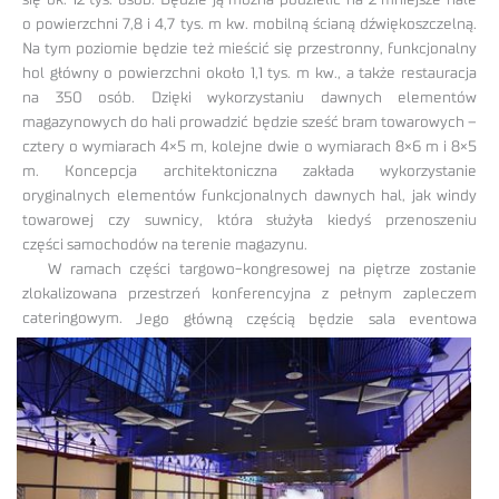
się ok. 12 tys. osób. Będzie ją można podzielić na 2 mniejsze hale
o powierzchni 7,8 i 4,7 tys. m kw. mobilną ścianą dźwiękoszczelną.
Na tym poziomie będzie też mieścić się przestronny, funkcjonalny
hol główny o powierzchni około 1,1 tys. m kw., a także restauracja
na 350 osób. Dzięki wykorzystaniu dawnych elementów
magazynowych do hali prowadzić będzie sześć bram towarowych –
cztery o wymiarach 4×5 m, kolejne dwie o wymiarach 8×6 m i 8×5
m. Koncepcja architektoniczna zakłada wykorzystanie
oryginalnych elementów funkcjonalnych dawnych hal, jak windy
towarowej czy suwnicy, która służyła kiedyś przenoszeniu
części samochodów na terenie magazynu.
W ramach części targowo-kongresowej na piętrze zostanie
zlokalizowana przestrzeń konferencyjna z pełnym zapleczem
cateringowym.
Jego główną częścią będzie sala eventowa