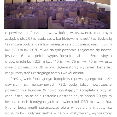
o powierzchni 2 tys. m kw., w której w ustawieniu teatralnym
zasiądzie ok. 2,6 tys. osób, zaś w bankietowym nawet 1 tys. Będzie ją
też można podzielić na trzy mniejsze sale o powierzchniach 565 m
kw., 580 m kw. i 870 m kw. Na tym poziomie znajdować się będzie
jeszcze 6 w pełni wyposażonych sal konferencyjnych
o powierzchniach 223 m kw., 140 m kw., 76 m kw., 70 m kw. oraz
dwie o powierzchni 38 m kw. Organizatorzy wydarzeń będą też
mogli korzystać z rozległego terenu wokół obiektu.
Częścią wielofunkcyjnego kompleksu, powstającego na bazie
dawnych hal magazynowych FSO, będą także nowoczesne
powierzchnie biurowe. W nowo powstającym kompleksie przy ul.
Modlińskiej na te cele zostanie udostępnionych ponad 3,8 tys. m
kw. na trzech kondygnacjach o powierzchni 1280 m kw. każda.
Klienci będą mogli zaaranżować biura w oparciu o moduły już
od 20 m kw. Budynek będzie w pełni klimatyzowany, wyposażony