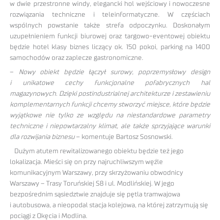
w dwie przestronne windy, elegancki hol wejściowy i nowoczesne
rozwiązania techniczne i teleinformatyczne. W częściach
wspólnych powstanie także strefa odpoczynku. Doskonałym
uzupełnieniem funkcji biurowej oraz targowo-eventowej obiektu
będzie hotel klasy biznes liczący ok. 150 pokoi, parking na 1400
samochodów oraz zaplecze gastronomiczne.
–
Nowy obiekt będzie łączył surowy, poprzemysłowy design
i unikatowe cechy funkcjonalne pofabrycznych hal
magazynowych. Dzięki postindustrialnej architekturze i zestawieniu
komplementarnych funkcji chcemy stworzyć miejsce, które będzie
wyjątkowe nie tylko ze względu na niestandardowe parametry
techniczne i niepowtarzalny klimat, ale także sprzyjające warunki
dla rozwijania biznesu
– komentuje Bartosz Sosnowski.
Dużym atutem rewitalizowanego obiektu będzie też jego
lokalizacja. Mieści się on przy najruchliwszym węźle
komunikacyjnym Warszawy, przy skrzyżowaniu obwodnicy
Warszawy – Trasy Toruńskiej S8 i ul. Modlińskiej. W jego
bezpośrednim sąsiedztwie znajduje się pętla tramwajowa
i autobusowa, a nieopodal stacja kolejowa, na której zatrzymują się
pociągi z Okęcia i Modlina.