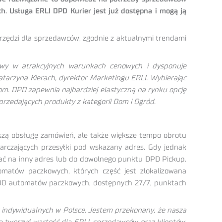
h. Usługa ERLI DPD Kurier jest już dostępna i mogą ją
narzędzi dla sprzedawców, zgodnie z aktualnymi trendami
tawy w atrakcyjnych warunkach cenowych i dysponuje
tarzyna Kierach, dyrektor Marketingu ERLI. Wybierając
m. DPD zapewnia najbardziej elastyczną na rynku opcję
przedających produkty z kategorii Dom i Ogród.
bszą obsługę zamówień, ale także większe tempo obrotu
tarczających przesyłki pod wskazany adres. Gdy jednak
wać na inny adres lub do dowolnego punktu DPD Pickup.
matów paczkowych, których część jest zlokalizowana
8 000 automatów paczkowych, dostępnych 27/7, punktach
w indywidualnych w Polsce. Jestem przekonany, że nasza