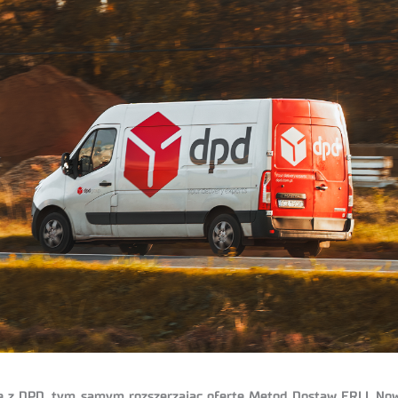
cę z DPD, tym samym rozszerzając ofertę Metod Dostaw ERLI. N