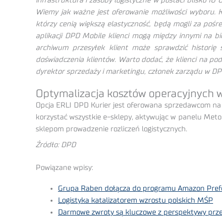
infrastruktura i zasoby logistyczne w postaci blisko
Wiemy jak ważne jest oferowanie możliwości wyboru. K
którzy cenią większą elastyczność, będą mogli za poś
aplikacji DPD Mobile klienci mogą między innymi na bie
archiwum przesyłek klient może sprawdzić historię 
doświadczenia klientów. Warto dodać, że klienci na p
dyrektor sprzedaży i marketingu, członek zarządu w DP
Optymalizacja kosztów operacyjnych
Opcja ERLI DPD Kurier jest oferowana sprzedawcom na 
korzystać wszystkie e-sklepy, aktywując w panelu Meto
sklepom prowadzenie rozliczeń logistycznych.
Źródło: DPD
Powiązane wpisy:
Grupa Raben dołącza do programu Amazon Prefe
Logistyka katalizatorem wzrostu polskich MŚP
Darmowe zwroty są kluczowe z perspektywy przeds