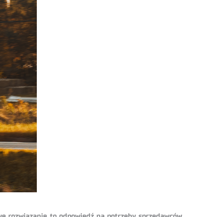
owe rozwiązanie to odpowiedź na potrzeby sprzedawców