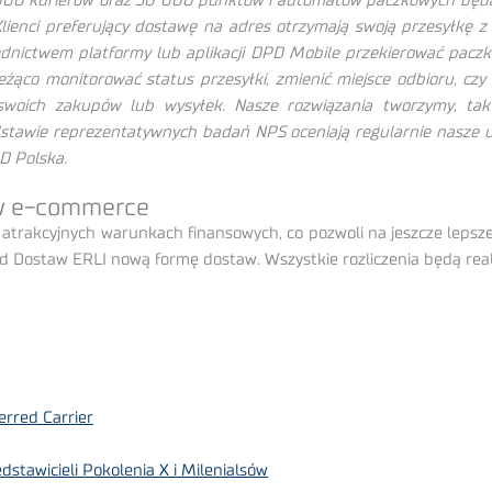
 10 000 kurierów oraz 30 000 punktów i automatów paczkowych będą
lienci preferujący dostawę na adres otrzymają swoją przesyłkę z 
rednictwem platformy lub aplikacji DPD Mobile przekierować pa
żąco monitorować status przesyłki, zmienić miejsce odbioru, czy 
swoich zakupów lub wysyłek. Nasze rozwiązania tworzymy, tak
odstawie reprezentatywnych badań NPS oceniają regularnie nasze
D Polska.
 w e-commerce
atrakcyjnych warunkach finansowych, co pozwoli na jeszcze lepsze
d Dostaw ERLI nową formę dostaw. Wszystkie rozliczenia będą rea
rred Carrier
tawicieli Pokolenia X i Milenialsów