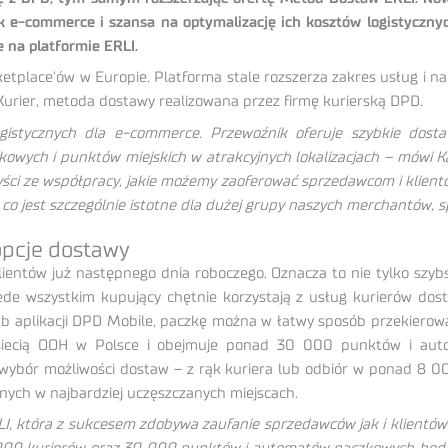
 e-commerce i szansa na optymalizację ich kosztów logistycznyc
 na platformie ERLI.
arketplace’ów w Europie. Platforma stale rozszerza zakres usług i 
rier, metoda dostawy realizowana przez firmę kurierską DPD.
logistycznych dla e-commerce. Przewoźnik oferuje szybkie dos
wych i punktów miejskich w atrakcyjnych lokalizacjach – mówi Ka
i ze współpracy, jakie możemy zaoferować sprzedawcom i kliento
o jest szczególnie istotne dla dużej grupy naszych merchantów, s
opcje dostawy
lientów już następnego dnia roboczego. Oznacza to nie tylko szy
de wszystkim kupujący chętnie korzystają z usług kurierów dos
ub aplikacji DPD Mobile, paczkę można w łatwy sposób przekiero
 siecią OOH w Polsce i obejmuje ponad 30 000 punktów i auto
i wybór możliwości dostaw – z rąk kuriera lub odbiór w ponad 
nych w najbardziej uczęszczanych miejscach.
LI, która z sukcesem zdobywa zaufanie sprzedawców jak i klientó