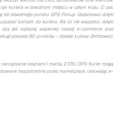
 tworzyć wartość dla ERLI, sprzedawców oraz klientów.
rąk kuriera w dowolnym miejscu w całym kraju. Ci zaś,
czkę do dowolnego punktu DPD Pickup. Dodatkowo dzięki
uzyskać kontakt do kuriera. Ale to nie wszystko, dzięki
 aby jak najlepiej wspierały rozwój e-commerce oraz
 usługi powyżej 80 punktów – dodaje Łukasz Zembowicz,
 zarządzanie kosztami i marżą. Z ERLI DPD Kurier mogą
lizowane bezpośrednio przez marketplace, ułatwiając e-