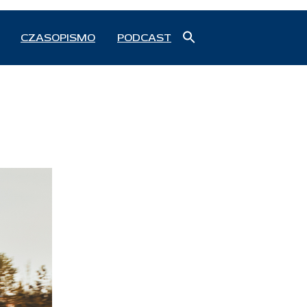
Search
CZASOPISMO
PODCAST
for:
Search Button