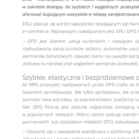
w zakresie dostępu do szybkich i wygodnych przesyłek
oferować kupującym wszystkie e-sklepy zarejestrowane
ERLI plasuje się wśród najszybciej rozwijających się m
e-commerce. Najnowszym rozwiązaniem jest ERLI DPD Ku
–
DPD jest liderem usług kurierskich i rozwiązań 
rozbudowaną siecią punktów odbioru, automatów paczko
partnerów biznesowych, zawsze mamy na uwadze korzyśc
dostawy kurierskiej pod względem wymiarów przesyłek, c
Szybkie, elastyczne i bezproblemowe 
Aż 98% przesyłek realizowanych przez DPD trafia do k
towarami sprzedawców. Nie tylko sprzedawcy, ale prze
zachodzi taka potrzeba, za pośrednictwem platformy l
Sieć DPD Pickup jest obecnie najbardziej dostępną
w popularnych sklepach. Klienci zatem zyskują szerok
partnerskich lub oddziałach miejskich DPD, zlokalizowa
– Cieszymy się z nawiązania współpracy z platformą ER