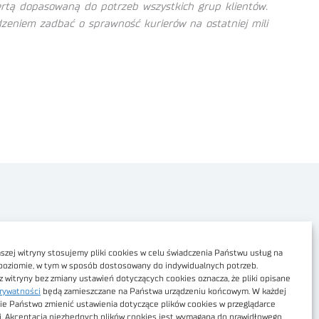
ertą dopasowaną do potrzeb wszystkich grup klientów.
zeniem zadbać o sprawność kurierów na ostatniej mili
Polityka prywatności
Dostępność cyfrowa
zej witryny stosujemy pliki cookies w celu świadczenia Państwu usług na
poziomie, w tym w sposób dostosowany do indywidualnych potrzeb.
Regulamin Portalu
z witryny bez zmiany ustawień dotyczących cookies oznacza, że pliki opisane
rywatności
będą zamieszczane na Państwa urządzeniu końcowym. W każdej
Regulamin sklepu
ie Państwo zmienić ustawienia dotyczące plików cookies w przeglądarce
j. Akceptacja niezbędnych plików cookies jest wymagana do prawidłowego