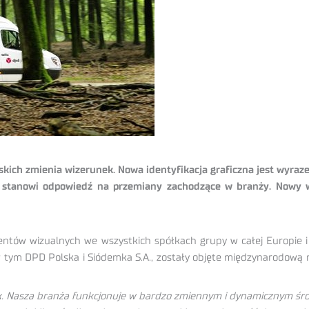
skich zmienia wizerunek. Nowa identyfikacja graficzna jest wyrazem
 stanowi odpowiedź na przemiany zachodzące w branży. Nowy wiz
entów wizualnych we wszystkich spółkach grupy w całej Europie 
 tym DPD Polska i Siódemka S.A., zostały objęte międzynarodową 
. Nasza branża funkcjonuje w bardzo zmiennym i dynamicznym śro