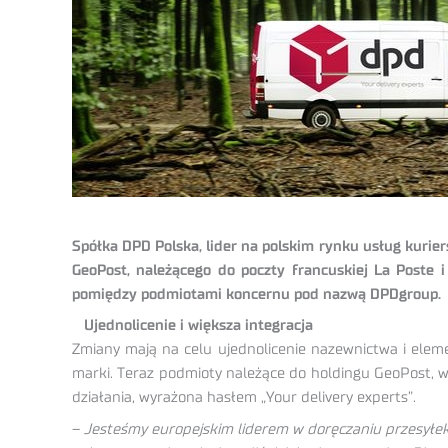
Spółka DPD Polska, lider na polskim rynku usług kurier
GeoPost, należącego do poczty francuskiej La Poste i
pomiędzy podmiotami koncernu pod nazwą DPDgroup.
Ujednolicenie i większa integracja
Zmiany mają na celu ujednolicenie nazewnictwa i elem
marki. Teraz podmioty należące do holdingu GeoPost, w
działania, wyrażona hasłem „Your delivery experts”.
–
Jesteśmy europejskim liderem w doręczaniu przesyłek