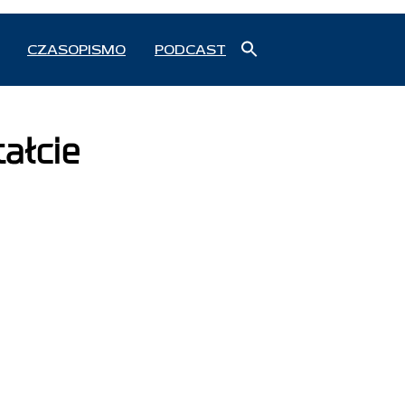
Search
CZASOPISMO
PODCAST
for:
Search Button
ałcie