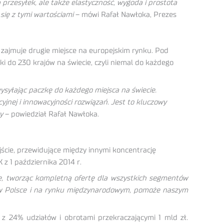
przesyłek, ale także elastyczność, wygoda i prostota
się z tymi wartościami
– mówi Rafał Nawłoka, Prezes
 zajmuje drugie miejsce na europejskim rynku. Pod
i do 230 krajów na świecie, czyli niemal do każdego
wysyłając paczkę do każdego miejsca na świecie.
yjnej i innowacyjności rozwiązań. Jest to kluczowy
y
– powiedział Rafał Nawłoka.
cie, przewidujące między innymi koncentrację
z 1 października 2014 r.
e, tworząc kompletną ofertę dla wszystkich segmentów
D w Polsce i na rynku międzynarodowym, pomoże naszym
z 24% udziałów i obrotami przekraczającymi 1 mld zł.