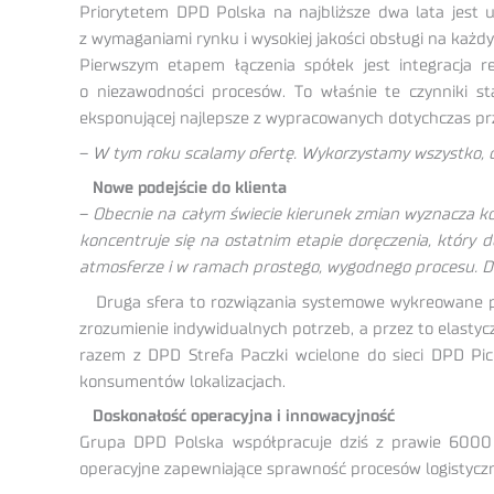
Priorytetem DPD Polska na najbliższe dwa lata jest uz
z wymaganiami rynku i wysokiej jakości obsługi na każd
Pierwszym etapem łączenia spółek jest integracja re
o niezawodności procesów. To właśnie te czynniki sta
eksponującej najlepsze z wypracowanych dotychczas prz
–
W tym roku scalamy ofertę. Wykorzystamy wszystko, c
Nowe podejście do klienta
–
Obecnie na całym świecie kierunek zmian wyznacza ko
koncentruje się na ostatnim etapie doręczenia, który d
atmosferze i w ramach prostego, wygodnego procesu. D
Druga sfera to rozwiązania systemowe wykreowane pod 
zrozumienie indywidualnych potrzeb, a przez to elasty
razem z DPD Strefa Paczki wcielone do sieci DPD Pic
konsumentów lokalizacjach.
Doskonałość operacyjna i innowacyjność
Grupa DPD Polska współpracuje dziś z prawie 6000 ku
operacyjne zapewniające sprawność procesów logistyczny