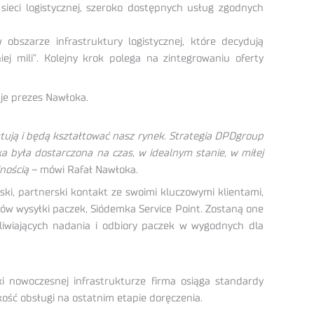
 sieci logistycznej, szeroko dostępnych usług zgodnych
obszarze infrastruktury logistycznej, które decydują
ej mili”. Kolejny krok polega na zintegrowaniu oferty
je prezes Nawłoka.
tują i będą kształtować nasz rynek. Strategia DPDgroup
ka była dostarczona na czas, w idealnym stanie, w miłej
nością
– mówi Rafał Nawłoka.
i, partnerski kontakt ze swoimi kluczowymi klientami,
ów wysyłki paczek, Siódemka Service Point. Zostaną one
liwiających nadania i odbiory paczek w wygodnych dla
i nowoczesnej infrastrukturze firma osiąga standardy
kość obsługi na ostatnim etapie doręczenia.