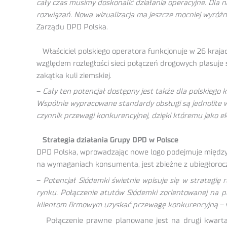
cały czas musimy doskonalić działania operacyjne. Dla n
rozwiązań. Nowa wizualizacja ma jeszcze mocniej wyróżni
Zarządu DPD Polska.
Właściciel polskiego operatora funkcjonuje w 26 krajac
względem rozległości sieci połączeń drogowych plasuje 
zakątka kuli ziemskiej.
–
Cały ten potencjał dostępny jest także dla polskiego k
Wspólnie wypracowane standardy obsługi są jednolite w c
czynnik przewagi konkurencyjnej, dzięki któremu jako 
Strategia działania Grupy DPD w Polsce
DPD Polska, wprowadzając nowe logo podejmuje międzyn
na wymaganiach konsumenta, jest zbieżne z ubiegłorocz
–
Potencjał Siódemki świetnie wpisuje się w strateg
rynku. Połączenie atutów Siódemki zorientowanej na 
klientom firmowym uzyskać przewagę konkurencyjną
– 
Połączenie prawne planowane jest na drugi kwartał 2