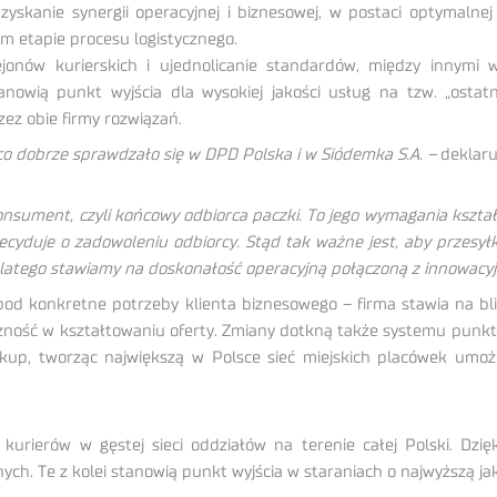
yskanie synergii operacyjnej i biznesowej, w postaci optymalnej
ym etapie procesu logistycznego.
jonów kurierskich i ujednolicanie standardów, między innymi w 
nowią punkt wyjścia dla wysokiej jakości usług na tzw. „ostatni
ez obie firmy rozwiązań.
o dobrze sprawdzało się w DPD Polska i w Siódemka S.A. –
deklaru
nsument, czyli końcowy odbiorca paczki. To jego wymagania kształ
ecyduje o zadowoleniu odbiorcy. Stąd tak ważne jest, aby przesył
latego stawiamy na doskonałość operacyjną połączoną z innowacyj
konkretne potrzeby klienta biznesowego – firma stawia na blisk
czność w kształtowaniu oferty. Zmiany dotkną także systemu punkt
kup, tworząc największą w Polsce sieć miejskich placówek umoż
rierów w gęstej sieci oddziałów na terenie całej Polski. Dzięk
ch. Te z kolei stanowią punkt wyjścia w staraniach o najwyższą ja