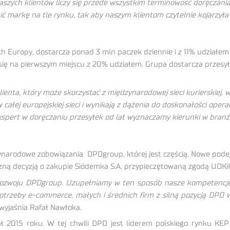
aszych klientów liczy się przede wszystkim terminowość doręczania 
ć markę na tle rynku, tak aby naszym klientom czytelnie kojarzyła 
h Europy, dostarcza ponad 3 mln paczek dziennie i z 11% udziałem
się na pierwszym miejscu z 20% udziałem. Grupa dostarcza przesyłk
lienta, który może skorzystać z międzynarodowej sieci kurierskiej, 
ałej europejskiej sieci i wynikają z dążenia do doskonałości operac
ekspert w doręczaniu przesyłek od lat wyznaczamy kierunki w branż
arodowe zobowiązania DPDgroup, której jest częścią. Nowe podejś
ną decyzją o zakupie Siódemka S.A. przypieczętowaną zgodą UOKiK 
ię rozwoju DPDgroup. Uzupełniamy w ten sposób nasze kompetencj
potrzeby e-commerce, małych i średnich firm z silną pozycją DP
wyjaśnia Rafał Nawłoka.
015 roku. W tej chwili DPD jest liderem polskiego rynku KEP 