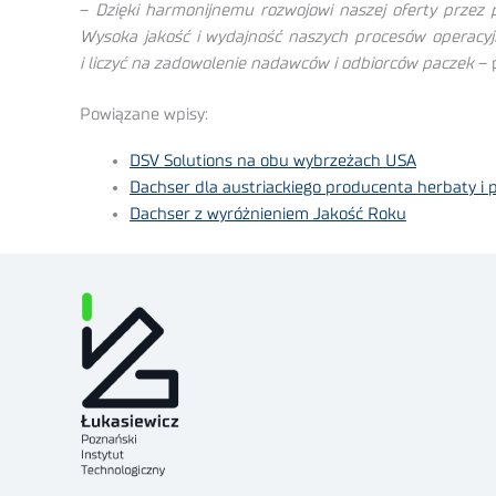
–
Dzięki harmonijnemu rozwojowi naszej oferty przez
Wysoka jakość i wydajność naszych procesów operacyj
i liczyć na zadowolenie nadawców i odbiorców paczek
– 
Powiązane wpisy:
DSV Solutions na obu wybrzeżach USA
Dachser dla austriackiego producenta herbaty i 
Dachser z wyróżnieniem Jakość Roku