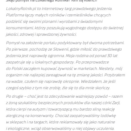
Skąd pomysł na Lokalnego Rolnika? Kim są Klienci?
LokalnyRolnik.pl to internetowy targ prawdziwego jedzenia.
Platforma łączy małych rolników i rzemieślników chcących
podzielić się swoimi plonami i wyrobami z świadomymi
konsumentami, którzy poszukują wygodnego dostępu do świetnej
jakości, zdrowej i sprawdzonej żywności.
Pomysł na założenie portalu podyktowany był dwoma potrzebami.
Po pierwsze, pochodzę ze Słowenii, gdzie miłość do prawdziwego
jedzenia jest naprawdę ogromna. Moja rodzina od ponad 30 lat
zaopatruje się u lokalnych gospodarzy. Po przeprowadzce
do Polski zacząłem kupować żywność w marketach. Niestety, mój
organizm nie najlepiej zareagował na tę zmianę jakości. Przybrałem
na wadze, czułem się naprawdę okropnie. Wiedziałem, że jeśli
czegoś szybko z tym nie zrobię, źle się to dla mnie skończy.
Po drugie – choć jest to zdecydowanie ważniejszy powód – razem
z żoną szukaliśmy bezpiecznych produktów dla naszej córki Zarji,
która cierpi na autyzm i towarzyszącą mu bardzo silną reakcję
alergiczną na konserwanty. Chociaż zaopatrywaliśmy lodówkę
w sklepach i na targach, które reklamowały się jako naturalne
i ekologiczne, wciąż obserwowaliśmy u niej objawy uczulenia.