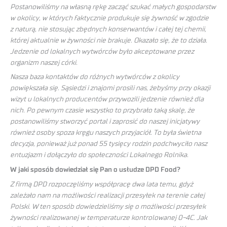
Postanowiliśmy na własną rękę zacząć szukać małych gospodarstw
w okolicy, w których faktycznie produkuje się żywność w zgodzie
z naturą, nie stosując zbędnych konserwantów i całej tej chemii,
której aktualnie w żywności nie brakuje. Okazało się, że to działa.
Jedzenie od lokalnych wytwórców było akceptowane przez
organizm naszej córki.
Nasza baza kontaktów do różnych wytwórców z okolicy
powiększała się. Sąsiedzi i znajomi prosili nas, żebyśmy przy okazji
wizyt u lokalnych producentów przywozili jedzenie również dla
nich. Po pewnym czasie wszystko to przybrało taką skalę, że
postanowiliśmy stworzyć portal i zaprosić do naszej inicjatywy
również osoby spoza kręgu naszych przyjaciół. To była świetna
decyzja, ponieważ już ponad 55 tysięcy rodzin podchwyciło nasz
entuzjazm i dołączyło do społeczności Lokalnego Rolnika.
W jaki sposób dowiedział się Pan o usłudze DPD Food?
Z firmą DPD rozpoczęliśmy współpracę dwa lata temu, gdyż
zależało nam na możliwości realizacji przesyłek na terenie całej
Polski. W ten sposób dowiedzieliśmy się o możliwości przesyłek
żywności realizowanej w temperaturze kontrolowanej 0-4C. Jak