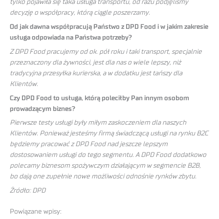
tylko pojawiła się taka usługa transportu, od razu podjęliśmy
decyzję o współpracy, którą ciągle poszerzamy.
Od jak dawna współpracują Państwo z DPD Food i w jakim zakresie
usługa odpowiada na Państwa potrzeby?
Z DPD Food pracujemy od ok. pół roku i taki transport, specjalnie
przeznaczony dla żywności, jest dla nas o wiele lepszy, niż
tradycyjna przesyłka kurierska, a w dodatku jest tańszy dla
Klientów.
Czy DPD Food to usługa, którą poleciłby Pan innym osobom
prowadzącym biznes?
Pierwsze testy usługi były miłym zaskoczeniem dla naszych
Klientów. Ponieważ jesteśmy firmą świadczącą usługi na rynku B2C
będziemy pracować z DPD Food nad jeszcze lepszym
dostosowaniem usługi do tego segmentu. A DPD Food dodatkowo
polecamy biznesom spożywczym działającym w segmencie B2B,
bo dają one zupełnie nowe możliwości odnośnie rynków zbytu.
Żródło: DPD
Powiązane wpisy: