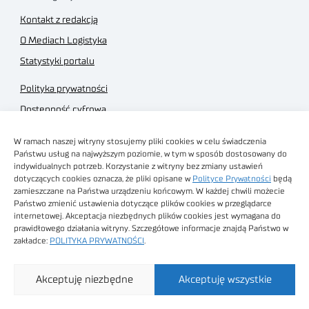
Kontakt z redakcją
O Mediach Logistyka
Statystyki portalu
Polityka prywatności
Dostępność cyfrowa
Regulamin Portalu
W ramach naszej witryny stosujemy pliki cookies w celu świadczenia
Regulamin sklepu
Państwu usług na najwyższym poziomie, w tym w sposób dostosowany do
indywidualnych potrzeb. Korzystanie z witryny bez zmiany ustawień
dotyczących cookies oznacza, że pliki opisane w
Polityce Prywatności
będą
zamieszczane na Państwa urządzeniu końcowym. W każdej chwili możecie
Państwo zmienić ustawienia dotyczące plików cookies w przeglądarce
internetowej. Akceptacja niezbędnych plików cookies jest wymagana do
Obrazy stockowe
prawidłowego działania witryny. Szczegółowe informacje znajdą Państwo w
autorstwa
zakładce:
POLITYKA PRYWATNOŚCI
.
Sieć Badawcza Łukasiewicz - Poznański Instytut
Akceptuję niezbędne
Akceptuję wszystkie
Technologiczny