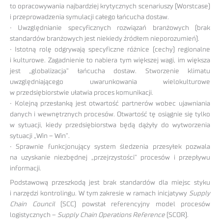
to opracowywania najbardziej krytycznych scenariuszy (Worstcase)
i przeprowadzenia symulacji całego łańcucha dostaw.
• Uwzględnianie specyficznych rozwiązań branżowych (brak
standardów branżowych jest niekiedy źródłem nieporozumień).
• Istotną rolę odgrywają specyficzne różnice (cechy) regionalne
i kulturowe. Zagadnienie to nabiera tym większej wagi, im większa
jest „globalizacja” łańcucha dostaw. Stworzenie klimatu
uwzględniającego uwarunkowania wielokulturowe
w przedsiębiorstwie ułatwia proces komunikacji.
• Kolejną przesłanką jest otwartość partnerów wobec ujawniania
danych i wewnętrznych procesów. Otwartość tę osiągnie się tylko
w sytuacji, kiedy przedsiębiorstwa będą dążyły do wytworzenia
sytuacji „Win – Win”.
• Sprawnie funkcjonujący system śledzenia przesyłek pozwala
na uzyskanie niezbędnej „przejrzystości” procesów i przepływu
informacji.
Podstawową przeszkodą jest brak standardów dla miejsc styku
i narzędzi kontrolingu. W tym zakresie w ramach inicjatywy
Supply
Chain Council
(SCC) powstał referencyjny model procesów
logistycznych –
Supply Chain Operations Reference
(SCOR).