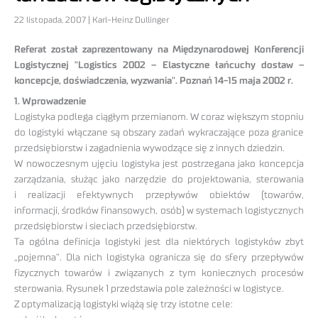
22 listopada, 2007 | Karl-Heinz Dullinger
Referat został zaprezentowany na Międzynarodowej Konferencji
Logistycznej "Logistics 2002 – Elastyczne łańcuchy dostaw –
koncepcje, doświadczenia, wyzwania". Poznań 14-15 maja 2002 r.
1. Wprowadzenie
Logistyka podlega ciągłym przemianom. W coraz większym stopniu
do logistyki włączane są obszary zadań wykraczające poza granice
przedsiębiorstw i zagadnienia wywodzące się z innych dziedzin.
W nowoczesnym ujęciu logistyka jest postrzegana jako koncepcja
zarządzania, służąc jako narzędzie do projektowania, sterowania
i realizacji efektywnych przepływów obiektów (towarów,
informacji, środków finansowych, osób) w systemach logistycznych
przedsiębiorstw i sieciach przedsiębiorstw.
Ta ogólna definicja logistyki jest dla niektórych logistyków zbyt
„pojemna”. Dla nich logistyka ogranicza się do sfery przepływów
fizycznych towarów i związanych z tym koniecznych procesów
sterowania. Rysunek 1 przedstawia pole zależności w logistyce.
Z optymalizacją logistyki wiążą się trzy istotne cele: