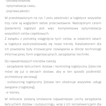
• obniżka kosztów,
• optymalizacja czasu,
• poprawa jakości.
W przedstawionym na rys. 1 polu zależności w logistyce wszystkie
trzy cele są względem siebie przeciwstawne. Nadrzędnym celem
(zadaniem) logistyki jest więc kompleksowa optymalizacja
wszystkich celów cząstkowych.
Z związku z potrzebą osiągnięcia tych celów, w ostatnich latach
w logistyce wykrystalizowały się nowe trendy. Katalizatorem dla
ich powstania były innowacyjne rozwiązania w sferze technologii
informacyjnej, form organizacyjnych, zarządzania i techniki.
Do najważniejszych trendów należą:
• zarządzanie łańcuchem dostaw i kontroling logistyczny (obecnie
mówi się już o sieciach dostaw, aby w ten sposób podkreślić
architekturę sieciową);
• outsourcing logistyczny (obszar ten obejmuje wszystkie usługi
związane z logistyką);
• e-biznes.
W referacie zostaną omówione najważniejsze cechy zarządzania
łańcuchem dostaw i outsourcingu, wraz z ich konsekwencjami dla