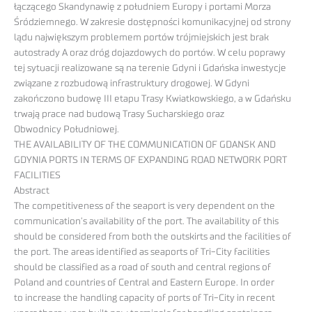
łączącego Skandynawię z południem Europy i portami Morza
Śródziemnego. W zakresie dostępności komunikacyjnej od strony
lądu największym problemem portów trójmiejskich jest brak
autostrady A oraz dróg dojazdowych do portów. W celu poprawy
tej sytuacji realizowane są na terenie Gdyni i Gdańska inwestycje
związane z rozbudową infrastruktury drogowej. W Gdyni
zakończono budowę III etapu Trasy Kwiatkowskiego, a w Gdańsku
trwają prace nad budową Trasy Sucharskiego oraz
Obwodnicy Południowej.
THE AVAILABILITY OF THE COMMUNICATION OF GDANSK AND
GDYNIA PORTS IN TERMS OF EXPANDING ROAD NETWORK PORT
FACILITIES
Abstract
The competitiveness of the seaport is very dependent on the
communication’s availability of the port. The availability of this
should be considered from both the outskirts and the facilities of
the port. The areas identified as seaports of Tri-City facilities
should be classified as a road of south and central regions of
Poland and countries of Central and Eastern Europe. In order
to increase the handling capacity of ports of Tri-City in recent