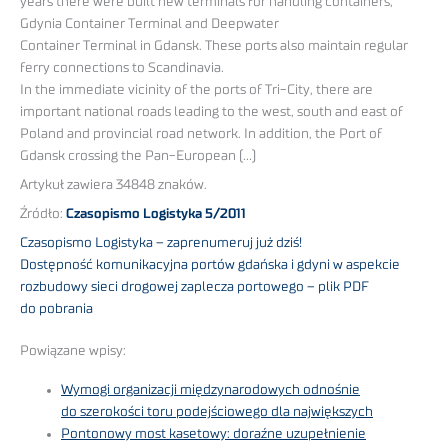
years there were built new terminals for handling containers,
Gdynia Container Terminal and Deepwater
Container Terminal in Gdansk. These ports also maintain regular
ferry connections to Scandinavia.
In the immediate vicinity of the ports of Tri-City, there are
important national roads leading to the west, south and east of
Poland and provincial road network. In addition, the Port of
Gdansk crossing the Pan-European (…)
Artykuł zawiera 34848 znaków.
Źródło:
Czasopismo Logistyka 5/2011
Czasopismo Logistyka – zaprenumeruj już dziś!
Dostępność komunikacyjna portów gdańska i gdyni w aspekcie
rozbudowy sieci drogowej zaplecza portowego – plik PDF
do pobrania
Powiązane wpisy:
Wymogi organizacji międzynarodowych odnośnie
do szerokości toru podejściowego dla największych
Pontonowy most kasetowy: doraźne uzupełnienie