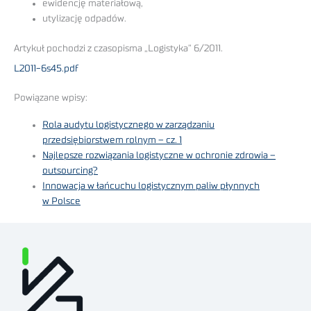
ewidencję materiałową,
utylizację odpadów.
Artykuł pochodzi z czasopisma „Logistyka” 6/2011.
L2011-6s45.pdf
Powiązane wpisy:
Rola audytu logistycznego w zarządzaniu
przedsiębiorstwem rolnym – cz. 1
Najlepsze rozwiązania logistyczne w ochronie zdrowia –
outsourcing?
Innowacja w łańcuchu logistycznym paliw płynnych
w Polsce