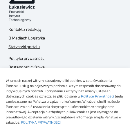
Kontakt z redakcją
O Mediach Logistyka
Statystyki portalu
Polityka prywatności
Dostępność cyfrowa
Regulamin Portalu
W ramach naszej witryny stosujemy pliki cookies w celu świadczenia
Regulamin sklepu
Państwu usług na najwyższym poziomie, w tym w sposób dostosowany do
indywidualnych potrzeb. Korzystanie z witryny bez zmiany ustawień
dotyczących cookies oznacza, że pliki opisane w
Polityce Prywatności
będą
zamieszczane na Państwa urządzeniu końcowym. W każdej chwili możecie
Państwo zmienić ustawienia dotyczące plików cookies w przeglądarce
internetowej. Akceptacja niezbędnych plików cookies jest wymagana do
Obrazy stockowe
prawidłowego działania witryny. Szczegółowe informacje znajdą Państwo w
autorstwa
zakładce:
POLITYKA PRYWATNOŚCI
.