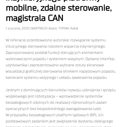
mobilne, zdalne sterowanie,
magistrala CAN
1 stycznia, 2013 | BARTNICKI Adam, TYPIAK Rafał
W referacie przedstawiono autorskie rozwiązanie systemu
intuicyjnego sterowania robotem wsparcia inżynieryjnego.
Zaproponowano podział funkcji sterujących elementami
wykonawczymi pojazdu i systemem wizyjnym. Opisano interfejs
użytkownika i zaprezentowano wybrane zrzuty ekranowe
wizualizacji graficznej sterowania silnikiem napędowym pojazdu,
kamerami systemu wizyjnego i układu zawieszenia pojazdu.
Jednym z dominujących kierunków rozwoju uzbrojenia i sprzętu
wojskowego jest robotyzacja – wprowadzenie systemów
bezzałogowych zdolnych do realizacji różnorodnych zadań
operacyjnych bez bezpośredniego zaangażowania ludzi.
W przypadku bezzałogowych platform lądowych BPL ich
podstawowym zadaniem jest zwiększenie dystansu dzielącego