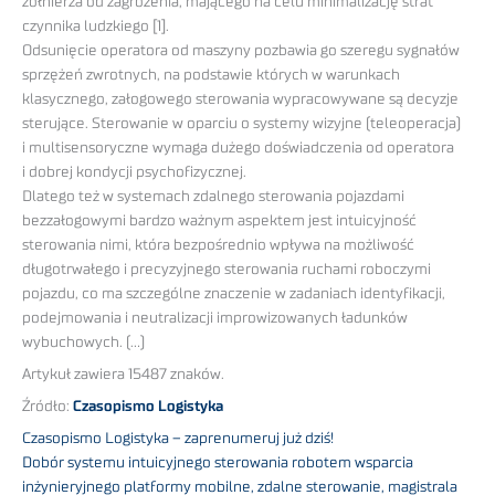
żołnierza od zagrożenia, mającego na celu minimalizację strat
czynnika ludzkiego [1].
Odsunięcie operatora od maszyny pozbawia go szeregu sygnałów
sprzężeń zwrotnych, na podstawie których w warunkach
klasycznego, załogowego sterowania wypracowywane są decyzje
sterujące. Sterowanie w oparciu o systemy wizyjne (teleoperacja)
i multisensoryczne wymaga dużego doświadczenia od operatora
i dobrej kondycji psychofizycznej.
Dlatego też w systemach zdalnego sterowania pojazdami
bezzałogowymi bardzo ważnym aspektem jest intuicyjność
sterowania nimi, która bezpośrednio wpływa na możliwość
długotrwałego i precyzyjnego sterowania ruchami roboczymi
pojazdu, co ma szczególne znaczenie w zadaniach identyfikacji,
podejmowania i neutralizacji improwizowanych ładunków
wybuchowych. (…)
Artykuł zawiera 15487 znaków.
Źródło:
Czasopismo Logistyka
Czasopismo Logistyka – zaprenumeruj już dziś!
Dobór systemu intuicyjnego sterowania robotem wsparcia
inżynieryjnego platformy mobilne, zdalne sterowanie, magistrala