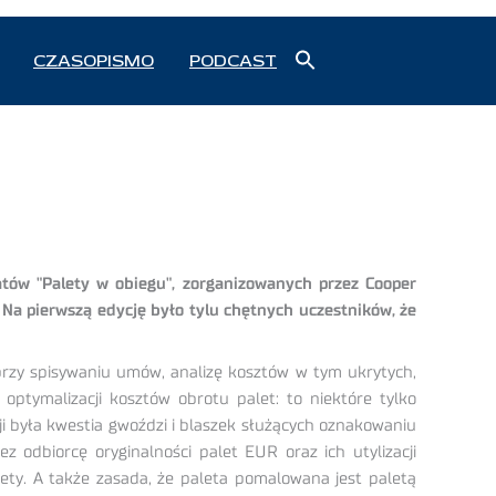
Search
CZASOPISMO
PODCAST
for:
Search Button
tów "Palety w obiegu", zorganizowanych przez Cooper
 Na pierwszą edycję było tylu chętnych uczestników, że
 przy spisywaniu umów, analizę kosztów w tym ukrytych,
optymalizacji kosztów obrotu palet: to niektóre tylko
 była kwestia gwoździ i blaszek służących oznakowaniu
z odbiorcę oryginalności palet EUR oraz ich utylizacji
ety. A także zasada, że paleta pomalowana jest paletą