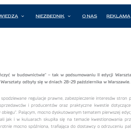
WIEDZA
NIEZBĘDNIK
O NAS
REKLAMA
ończyć w budownictwie" – tak w podsumowaniu II edycji Warszta
. Warsztaty odbyły się w dniach 28-29 października w Warszawie.
e i spodziewane regulacje prawne, zabezpieczenie interesów stron
ę sprzedawców i producentów oraz praktyczne kwestie dotyczące 
obiegu". Palącym, mocno dyskutowanym tematem pierwszej edycji
sali jak i w kuluarach skupiła się na temacie kwestionowania prze
krotnie mocno spóźniona, trafiająca do dostawcy o odrzuceniu pal