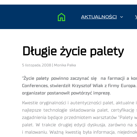
AKTUALNOŚCI
Długie życie palety
5 listopada, 2008 | Monika Palka
"Życie palety powinno zaczynać się na farmacji a k
Conferences, stwierdził Krzysztof Wiak z firmy Europa
organizator postanowił powtórzyć imprezę.
Kwestie oryginalności i autentyczności palet, aktualn
najlepsze technologie składowania palet, certyfikacj
zagadnienia będące przedmiotem warsztatów "Palety w 
palet. W trakcie drugiej edycji dyskusja, zarówno na 
i malowaniu. Ważną kwestią była informacja, niejedno