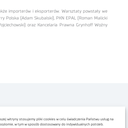
także importerów i eksporterów. Warsztaty powstały we
Carry Polska (Adam Skubalski), PKN EPAL (Roman Malicki
 Wojciechowski) oraz Kancelaria Prawna Grynhoff Woźny
Polityka prywatności
Dostępność cyfrowa
zej witryny stosujemy pliki cookies w celu świadczenia Państwu usług na
poziomie, w tym w sposób dostosowany do indywidualnych potrzeb.
Regulamin Portalu