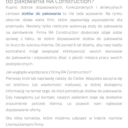
do pakowania RA Construction?
Kupno dobrze dopasowanych, funkcjonalnych i atrakcyjnych
cenowo
stołów do pakowania
to nie lada wyzwanie. Na rynku
obecnie działa wiele firm, które zapewniają wyposażenie dla
przemysłu. Niestety tylko nieliczne wykonują stoły do pakowania
na zamówienie. Firma RA Construction doskonale zdaje sobie
sprawę z faktu, że dobre dopasowanie stołów do pakowania
to klucz do sukcesu klienta. Od ponad 6 lat dbamy, aby nasz każdy
kontrahent mógł zwiększać efektywność swoich stanowisk
do pakowania i odpowiednio dbać o jakość miejsca pracy swoich
podopiecznych.
Jak wygląda współpraca z firmą RA Construction?
Pierwszy krok tak naprawdę należy do Ciebie. Wszystko zaczyna się
od telefonu lub wiadomości mailowej, w której dostajemy
informację na temat tego, że ktoś potrzebuje stołów do pakowania.
Gdy nawiążemy już kontakt, naszym zadaniem staje się dokładne
zrozumienie potrzeb klienta, co pozwoli nam najlepsze
dopasowanie oferty.
Oto kilka tematów, które możemy usłyszeć w trakcie rozmów
z konsultantami firmy: