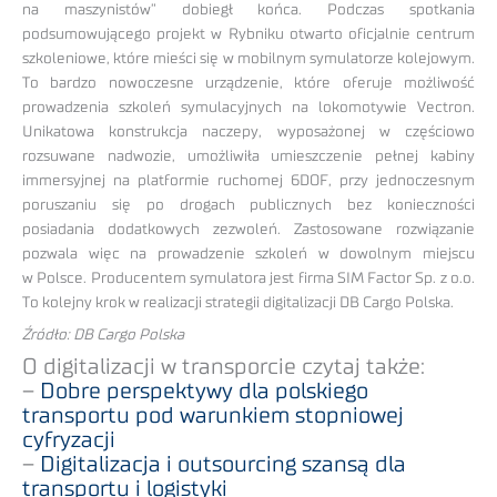
na maszynistów” dobiegł końca. Podczas spotkania
podsumowującego projekt w Rybniku otwarto oficjalnie centrum
szkoleniowe, które mieści się w mobilnym symulatorze kolejowym.
To bardzo nowoczesne urządzenie, które oferuje możliwość
prowadzenia szkoleń symulacyjnych na lokomotywie Vectron.
Unikatowa konstrukcja naczepy, wyposażonej w częściowo
rozsuwane nadwozie, umożliwiła umieszczenie pełnej kabiny
immersyjnej na platformie ruchomej 6DOF, przy jednoczesnym
poruszaniu się po drogach publicznych bez konieczności
posiadania dodatkowych zezwoleń. Zastosowane rozwiązanie
pozwala więc na prowadzenie szkoleń w dowolnym miejscu
w Polsce. Producentem symulatora jest firma SIM Factor Sp. z o.o.
To kolejny krok w realizacji strategii digitalizacji DB Cargo Polska.
Źródło: DB Cargo Polska
O digitalizacji w transporcie czytaj także:
–
Dobre perspektywy dla polskiego
transportu pod warunkiem stopniowej
cyfryzacji
–
Digitalizacja i outsourcing szansą dla
transportu i logistyki