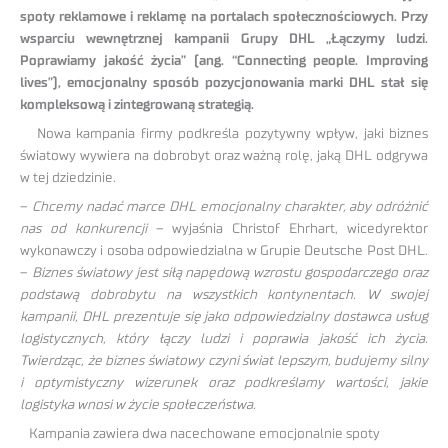
spoty reklamowe i reklamę na portalach społecznościowych. Przy
wsparciu wewnętrznej kampanii Grupy DHL „Łączymy ludzi.
Poprawiamy jakość życia” (ang. “Connecting people. Improving
lives”), emocjonalny sposób pozycjonowania marki DHL stał się
kompleksową i zintegrowaną strategią.
Nowa kampania firmy podkreśla pozytywny wpływ, jaki biznes
światowy wywiera na dobrobyt oraz ważną rolę, jaką DHL odgrywa
w tej dziedzinie.
–
Chcemy nadać marce DHL emocjonalny charakter, aby odróżnić
nas od konkurencji
– wyjaśnia Christof Ehrhart, wicedyrektor
wykonawczy i osoba odpowiedzialna w Grupie Deutsche Post DHL.
–
Biznes światowy jest siłą napędową wzrostu gospodarczego oraz
podstawą dobrobytu na wszystkich kontynentach. W swojej
kampanii, DHL prezentuje się jako odpowiedzialny dostawca usług
logistycznych, który łączy ludzi i poprawia jakość ich życia.
Twierdząc, że biznes światowy czyni świat lepszym, budujemy silny
i optymistyczny wizerunek oraz podkreślamy wartości, jakie
logistyka wnosi w życie społeczeństwa.
Kampania zawiera dwa nacechowane emocjonalnie spoty