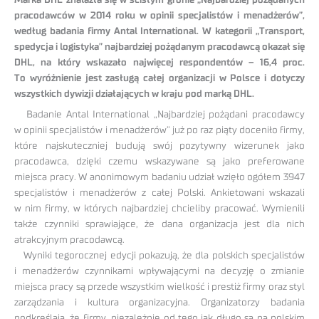
Marka DHL znalazła się w ścisłym gronie „Najbardziej pożądanych
pracodawców w 2014 roku w opinii specjalistów i menadżerów”,
według badania firmy Antal International. W kategorii „Transport,
spedycja i logistyka” najbardziej pożądanym pracodawcą okazał się
DHL, na który wskazało najwięcej respondentów – 16,4 proc.
To wyróżnienie jest zasługą całej organizacji w Polsce i dotyczy
wszystkich dywizji działających w kraju pod marką DHL.
Badanie Antal International „Najbardziej pożądani pracodawcy
w opinii specjalistów i menadżerów” już po raz piąty doceniło firmy,
które najskuteczniej budują swój pozytywny wizerunek jako
pracodawca, dzięki czemu wskazywane są jako preferowane
miejsca pracy. W anonimowym badaniu udział wzięło ogółem 3947
specjalistów i menadżerów z całej Polski. Ankietowani wskazali
w nim firmy, w których najbardziej chcieliby pracować. Wymienili
także czynniki sprawiające, że dana organizacja jest dla nich
atrakcyjnym pracodawcą.
Wyniki tegorocznej edycji pokazują, że dla polskich specjalistów
i menadżerów czynnikami wpływającymi na decyzję o zmianie
miejsca pracy są przede wszystkim wielkość i prestiż firmy oraz styl
zarządzania i kultura organizacyjna. Organizatorzy badania
podkreślają, że firmy, niezależnie od tego jak długo są na polskim