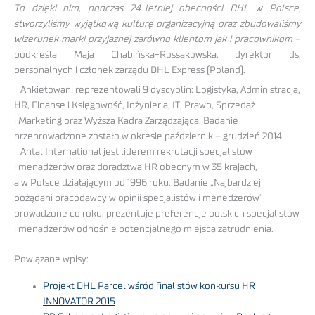
To dzięki nim, podczas 24-letniej obecności DHL w Polsce,
stworzyliśmy wyjątkową kulturę organizacyjną oraz zbudowaliśmy
wizerunek marki przyjaznej zarówno klientom jak i pracownikom
–
podkreśla Maja Chabińska-Rossakowska, dyrektor ds.
personalnych i członek zarządu DHL Express (Poland).
Ankietowani reprezentowali 9 dyscyplin: Logistyka, Administracja,
HR, Finanse i Księgowość, Inżynieria, IT, Prawo, Sprzedaż
i Marketing oraz Wyższa Kadra Zarządzająca. Badanie
przeprowadzone zostało w okresie październik – grudzień 2014.
Antal International jest liderem rekrutacji specjalistów
i menadżerów oraz doradztwa HR obecnym w 35 krajach,
a w Polsce działającym od 1996 roku. Badanie „Najbardziej
pożądani pracodawcy w opinii specjalistów i menedżerów”
prowadzone co roku, prezentuje preferencje polskich specjalistów
i menadżerów odnośnie potencjalnego miejsca zatrudnienia.
Powiązane wpisy:
Projekt DHL Parcel wśród finalistów konkursu HR
INNOVATOR 2015