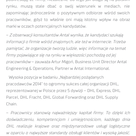
rynku, muszą stale dbać o swój wizerunek w mediach, nie
zapominając jednocześnie o pozytywnym odbiorze wśród swoich
pracowników, gdyż to właśnie oni mają istotny wpływ na obraz
marki w oczach potencjalnych kandydatów.
–
Z obserwacji konsultantów Antal wynika, że kandydaci szukają
informacji o firmie wśród znajomych, ale też w internecie. Trzeba
pamiętać, że organizacje tworzą ludzie, więc informacje na temat
firmy pojawiające się na rynku w większości pochodzą od jej
pracowników
– zauważa Artur Migoń, Business Unit Director Antal
Engineering & Operations, Partner w Antal International.
Wysoka pozycja w badaniu „Najbardziej pożądanych
pracodawców 2014” to ogromny sukces całej organizacji DHL,
reprezentowanej w Polsce przez 5 dywizji – DHL Express, DHL
Parcel, DHL Fracht, DHL Global Forwarding oraz DHL Supply
Chain.
–
Pracownicy stanowią najważniejszy kapitał firmy. To dzięki ich
doświadczeniu, kompetencjom i umiejętnościom, każdego dnia
DHL realizuje krajowe oraz międzynarodowe usługi logistyczne
w oparciu o najwyższe standardy obsługi klientów i wysoką jakość.