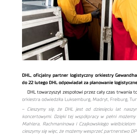
DHL, oficjalny partner logistyczny orkiestry Gewandh
do 22 lutego DHL odpowiadał za planowanie logistyczn
DHL towarzyszył zespołowi przez cały czas trwania 
orkiestra odwiedziła Luksemburg, Madryt, Freiburg, Tur
–
Cieszymy się, że DHL jest od dziesięciu lat nasz
koncertowymi. Dzięki tej współpracy w pełni możemy 
Mahlera, Rachmaninowa i Czajkowskiego wielbicielom
cieszymy się więc, że możemy wesprzeć partnerstwo DP D