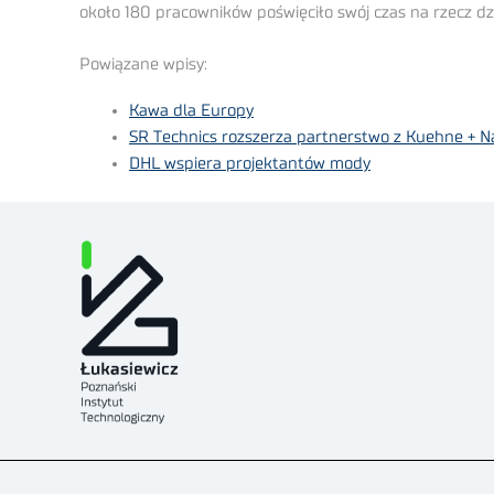
około 180 pracowników poświęciło swój czas na rzecz d
Powiązane wpisy:
Kawa dla Europy
SR Technics rozszerza partnerstwo z Kuehne + N
DHL wspiera projektantów mody