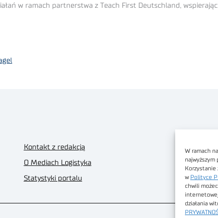
ziałań w ramach partnerstwa z Teach First Deutschland, wspierają
agel
Kontakt z redakcją
W ramach nas
najwyższym 
O Mediach Logistyka
Korzystanie 
w
Polityce P
Statystyki portalu
chwili możec
internetowe
działania wi
PRYWATNOŚ