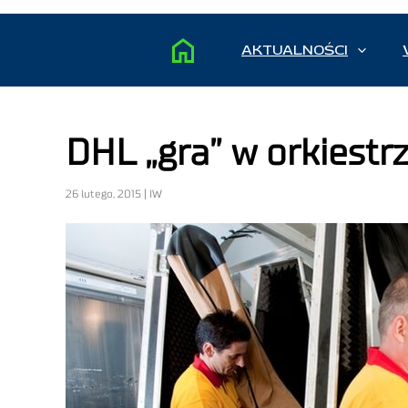
AKTUALNOŚCI
DHL „gra” w orkiestr
26 lutego, 2015 | IW