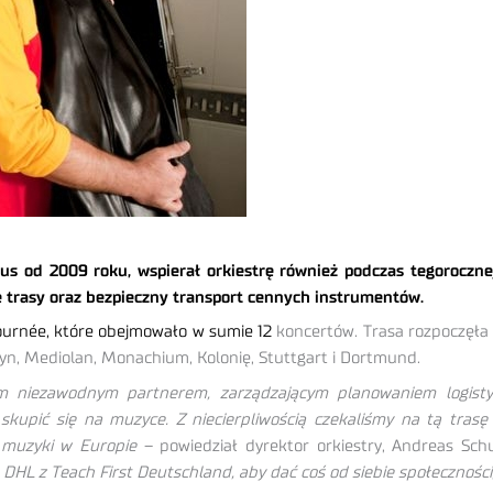
aus od 2009 roku, wspierał orkiestrę również podczas tegoroczne
e trasy oraz bezpieczny transport cennych instrumentów.
tournée, które obejmowało w sumie 12
koncertów. Trasa rozpoczęła 
yn, Mediolan, Monachium, Kolonię, Stuttgart i Dortmund.
ym niezawodnym partnerem, zarządzającym planowaniem logisty
skupić się na muzyce. Z niecierpliwością czekaliśmy na tą tra
 muzyki w Europie
– powiedział dyrektor orkiestry, Andreas Sch
HL z Teach First Deutschland, aby dać coś od siebie społeczności