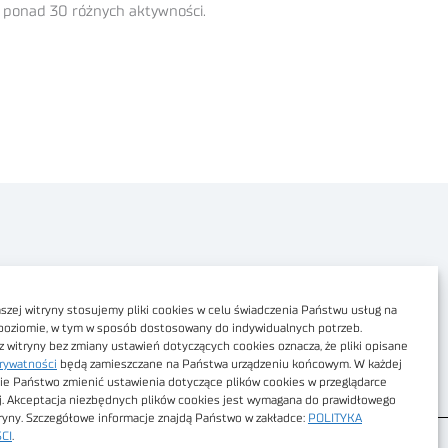
c ponad 30 różnych aktywności.
Polityka prywatności
Dostępność cyfrowa
zej witryny stosujemy pliki cookies w celu świadczenia Państwu usług na
poziomie, w tym w sposób dostosowany do indywidualnych potrzeb.
Regulamin Portalu
z witryny bez zmiany ustawień dotyczących cookies oznacza, że pliki opisane
rywatności
będą zamieszczane na Państwa urządzeniu końcowym. W każdej
Regulamin sklepu
ie Państwo zmienić ustawienia dotyczące plików cookies w przeglądarce
j. Akceptacja niezbędnych plików cookies jest wymagana do prawidłowego
tryny. Szczegółowe informacje znajdą Państwo w zakładce:
POLITYKA
CI
.