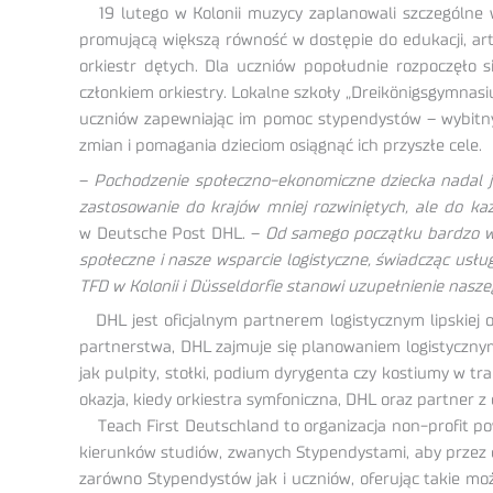
19 lutego w Kolonii muzycy zaplanowali szczególne
promującą większą równość w dostępie do edukacji, art
orkiestr dętych. Dla uczniów popołudnie rozpoczęło s
członkiem orkiestry. Lokalne szkoły „Dreikönigsgymnas
uczniów zapewniając im pomoc stypendystów – wybitny
zmian i pomagania dzieciom osiągnąć ich przyszłe cele.
–
Pochodzenie społeczno-ekonomiczne dziecka nadal je
zastosowanie do krajów mniej rozwiniętych, ale do k
w Deutsche Post DHL. –
Od samego początku bardzo ws
społeczne i nasze wsparcie logistyczne, świadcząc usług
TFD w Kolonii i Düsseldorfie stanowi uzupełnienie nasze
DHL jest oficjalnym partnerem logistycznym lipskiej 
partnerstwa, DHL zajmuje się planowaniem logistyczny
jak pulpity, stołki, podium dyrygenta czy kostiumy w t
okazja, kiedy orkiestra symfoniczna, DHL oraz partner z
Teach First Deutschland to organizacja non-profit pow
kierunków studiów, zwanych Stypendystami, aby przez 
zarówno Stypendystów jak i uczniów, oferując takie mo