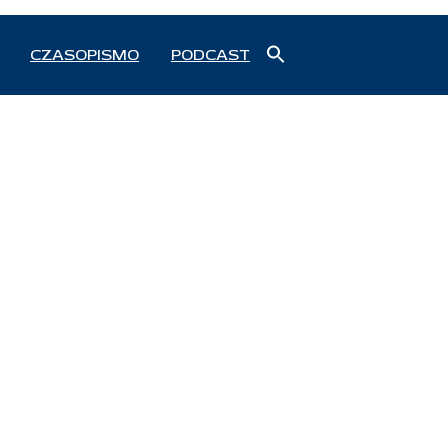
Search
CZASOPISMO
PODCAST
for:
Search Button