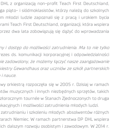
DHL z organizacją non-profit Teach First Deutschland,
a piąto- i siódmoklasistów, którzy należą do szkolnych
m młodzi ludzie zapoznali się z pracą i urokiem bycia
mi Teach First Deutschland, organizacji, która wspiera
przez dwa lata zobowiązują się dążyć do wprowadzania
 i dostęp do możliwości zatrudnienia. Ma to nie tylko
ezes ds. komunikacji korporacyjnej i odpowiedzialności
lnie zadowolony, że możemy łączyć nasze zaangażowanie
 orkiestry Gewandhaus oraz uczniów ze szkół partnerskich
 i nauce.
y orkiestrą rozpoczęła się w 2005 r. Dzisiaj w ramach
ntów muzycznych i innych niezbędnych sprzętów, takich
 zeszłorocznym tournée w Stanach Zjednoczonych to druga
kacyjnych i możliwości zatrudnienia młodych ludzi.
a zatrudnianiu i szkoleniu młodych absolwentów różnych
bszarach Niemiec. W ramach partnerstwa DP DHL wspiera
w ich dalszym rozwoju osobistym i zawodowym. W 2014 r.