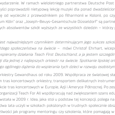
 wydarzenie. W ramach wieloletniego partnerstwa Deutsche Post 
yści poprowadzili nietypową lekcję muzyki dla ponad dwadzieściorg
ię od wycieczki z przewodnikiem po filharmonii w Kolonii, po czy
ium Köln” oraz „Joseph-Beuys-Gesamtschule Düsseldorf” są partnera
ch absolwentów szkół wyższych ze wszystkich dziedzin – którzy 
st najważniejszym czynnikiem determinującym jego sukces szkolny
ażdego społeczeństwa na świecie
–
mówi Christof Ehrhart, wicepr
pieramy działania Teach First Deutschland, a ja jestem szczegó
i dla jednej z najlepszych orkiestr na świecie. Spotkanie lipskiej
go ogólnego dążenia do wspierania tych dzieci w rozwoju osobistym
orkiestry Gewandhaus od roku 2009. Współpraca ze światowej sław
m tras koncertowych orkiestry, transportem delikatnych instrume
rakcie tras koncertowych w Europie, Azji i Ameryce Północnej. Po
 organizacji Teach For All współpracują nad zwiększaniem szans edu
stała w 2009 r. Idea, jaka stoi u podstaw tej koncepcji, polega n
dwa lata uczyli w szkołach położonych w trudnych społecznie o
żliwości jak programy mentoringu czy szkolenia, które pomagają 