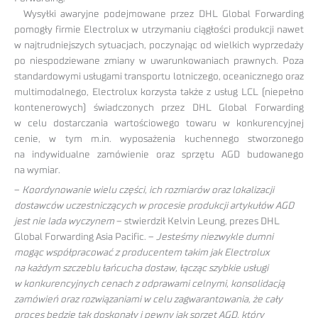
Wysyłki awaryjne podejmowane przez DHL Global Forwarding
pomogły firmie Electrolux w utrzymaniu ciągłości produkcji nawet
w najtrudniejszych sytuacjach, poczynając od wielkich wyprzedaży
po niespodziewane zmiany w uwarunkowaniach prawnych. Poza
standardowymi usługami transportu lotniczego, oceanicznego oraz
multimodalnego, Electrolux korzysta także z usług LCL (niepełno
kontenerowych) świadczonych przez DHL Global Forwarding
w celu dostarczania wartościowego towaru w konkurencyjnej
cenie, w tym m.in. wyposażenia kuchennego stworzonego
na indywidualne zamówienie oraz sprzętu AGD budowanego
na wymiar.
–
Koordynowanie wielu części, ich rozmiarów oraz lokalizacji
dostawców uczestniczących w procesie produkcji artykułów AGD
jest nie lada wyczynem
– stwierdził Kelvin Leung, prezes DHL
Global Forwarding Asia Pacific. –
Jesteśmy niezwykle dumni
mogąc współpracować z producentem takim jak Electrolux
na każdym szczeblu łańcucha dostaw, łącząc szybkie usługi
w konkurencyjnych cenach z odprawami celnymi, konsolidacją
zamówień oraz rozwiązaniami w celu zagwarantowania, że cały
proces będzie tak doskonały i pewny jak sprzęt AGD, który