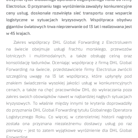
Electrolux. O przyznaniu tego wyróżnienia zaważyły konkurencyjne
ceny usług, doskonale rozwinięta sieć transportu oraz wsparcie
logistyczne w sytuacjach kryzysowych. Współpraca obydwu
gigantów światowych trwa nieprzerwanie od 13 lat i realizowana jest
w 45 krajach.
Zakres współpracy DHL Global Forwarding z Electroluxem
na świecie obejmuje usługi frachtu morskiego, przewozów
lotniczych i multimodalnych, a także obsługę celną oraz
konsolidację ładunków. Oceniając współpracę z firmą DHL Global
Forwarding na świecie, przedstawiciele firmy Electrolux zwrócili
szczególną uwagę na 13 lat współpracy, które upłynęły pod
znakiem świadczenia wysokiej jakości usług w konkurencyjnych
cenach, a także na chęć pracowników DHL do wykraczania poza
zakres swoich obowiązków nawet w najbardziej nagłych sytuacjach
kryzysowych. To właśnie między innymi te kryteria doprowadziły
do przyznania DHL Global Forwarding tytułu Globalnego Operatora
Logistycznego Roku. Co więcej, w czteroletniej historii nagrody
została ona przyznana niezależnemu dostawcy usług po raz
pierwszy – jest to zatem wyjątkowe wyróżnienie dla DHL Global
Forwarding.