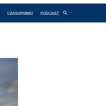
Search
CZASOPISMO
PODCAST
for:
Search Button