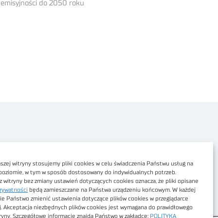
 emisyjności do 2050 roku
Polityka prywatności
Dostępność cyfrowa
zej witryny stosujemy pliki cookies w celu świadczenia Państwu usług na
poziomie, w tym w sposób dostosowany do indywidualnych potrzeb.
Regulamin Portalu
z witryny bez zmiany ustawień dotyczących cookies oznacza, że pliki opisane
rywatności
będą zamieszczane na Państwa urządzeniu końcowym. W każdej
Regulamin sklepu
ie Państwo zmienić ustawienia dotyczące plików cookies w przeglądarce
j. Akceptacja niezbędnych plików cookies jest wymagana do prawidłowego
tryny. Szczegółowe informacje znajdą Państwo w zakładce:
POLITYKA