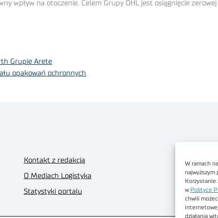
wny wpływ na otoczenie. Celem Grupy DHL jest osiągnięcie zerowej
th Grupie Arete
ziału opakowań ochronnych
Kontakt z redakcją
W ramach nas
najwyższym 
O Mediach Logistyka
Korzystanie 
w
Polityce P
Statystyki portalu
chwili możec
internetowe
działania wi