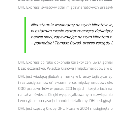
DHL Express, światowy lider międzynarodowych przesyłek 
Nieustannie wspieramy naszych klientów w p
w ostatnim czasie został znacząco dotknięt
naszej sieci, zapewniając naszym klientom n
– powiedział Tomasz Buraś, prezes zarządu 
DHL Express co roku dokonuje korekty cen, uwzględniają
bezpieczeństwa. Władze krajowe i międzynarodowe w pon
DHL jest wiodącą globalną marką w branży logistycznej.
i realizację zamówień e-commerce, międzynarodowy eksp
000 pracowników w ponad 220 krajach i terytoriach na 
na całym świecie. Dzięki wyspecjalizowanym rozwiązaniom 
i energia, motoryzacja i handel detaliczny, DHL osiągnął
DHL jest częścią Grupy DHL, która w 2024 r. osiągnęł