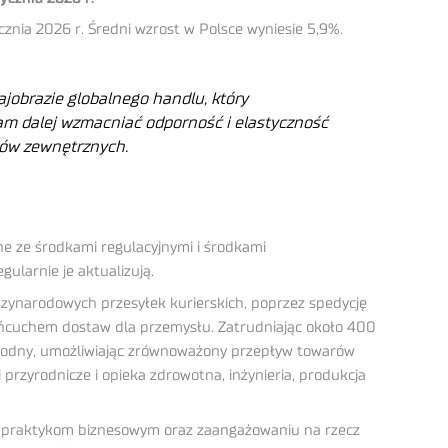
cznia 2026 r. Średni wzrost w Polsce wyniesie 5,9%.
jobrazie globalnego handlu, który
nam dalej wzmacniać odporność i elastyczność
ków zewnętrznych.
ne ze środkami regulacyjnymi i środkami
ularnie je aktualizują.
ędzynarodowych przesyłek kurierskich, poprzez spedycję
łańcuchem dostaw dla przemysłu. Zatrudniając około 400
zawodny, umożliwiając zrównoważony przepływ towarów
 przyrodnicze i opieka zdrowotna, inżynieria, produkcja
ym praktykom biznesowym oraz zaangażowaniu na rzecz