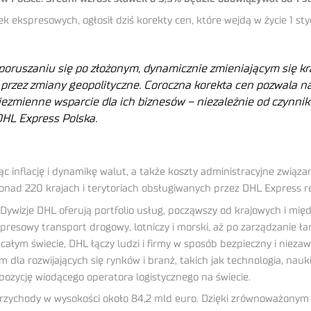
ekspresowych, ogłosił dziś korekty cen, które wejdą w życie 1 sty
oruszaniu się po złożonym, dynamicznie zmieniającym się kra
y przez zmiany geopolityczne. Coroczna korekta cen pozwala 
iezmienne wsparcie dla ich biznesów – niezależnie od czynni
DHL Express Polska.
c inflację i dynamikę walut, a także koszty administracyjne związa
ad 220 krajach i terytoriach obsługiwanych przez DHL Express reg
 Dywizje DHL oferują portfolio usług, począwszy od krajowych i mi
resowy transport drogowy, lotniczy i morski, aż po zarządzanie 
całym świecie, DHL łączy ludzi i firmy w sposób bezpieczny i nie
dla rozwijających się rynków i branż, takich jak technologia, nauki
 pozycję wiodącego operatora logistycznego na świecie.
a przychody w wysokości około 84,2 mld euro. Dzięki zrównoważon