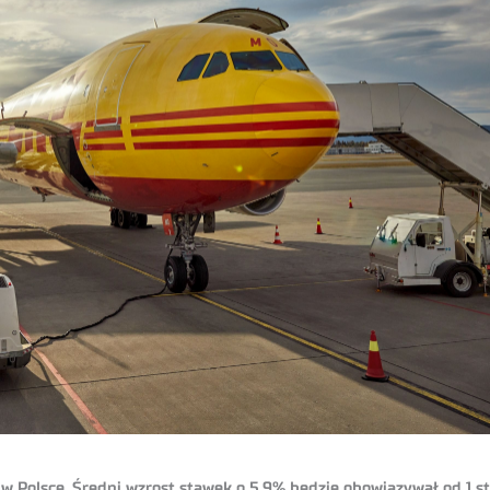
w Polsce. Średni wzrost stawek o 5,9% będzie obowiązywał od 1 st