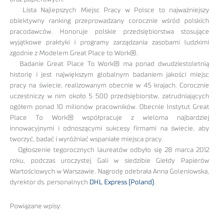
Lista Najlepszych Miejsc Pracy w Polsce to najważniejszy
obiektywny ranking przeprowadzany corocznie wśród polskich
pracodawców. Honoruje polskie przedsiębiorstwa stosujące
wyjątkowe praktyki i programy zarządzania zasobami ludzkimi
zgodnie z Modelem Great Place to Work®.
Badanie Great Place To Work® ma ponad dwudziestoletnią
historię i jest największym globalnym badaniem jakości miejsc
pracy na świecie, realizowanym obecnie w 45 krajach. Corocznie
uczestniczy w nim około 5 500 przedsiębiorstw, zatrudniających
ogółem ponad 10 milionów pracowników. Obecnie Instytut Great
Place To Work® współpracuje z wieloma najbardziej
innowacyjnymi i odnoszącymi sukcesy firmami na świecie, aby
tworzyć, badać i wyróżniać wspaniałe miejsca pracy.
Ogłoszenie tegorocznych laureatów odbyło się 28 marca 2012
roku, podczas uroczystej Gali w siedzibie Giełdy Papierów
Wartościowych w Warszawie. Nagrodę odebrała Anna Goleniowska,
dyrektor ds. personalnych
DHL Express (Poland)
.
Powiązane wpisy: