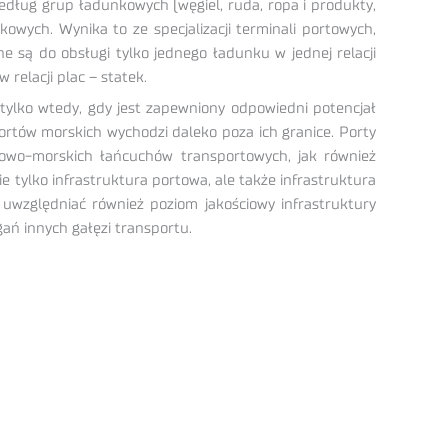
ług grup ładunkowych (węgiel, ruda, ropa i produkty,
wych. Wynika to ze specjalizacji terminali portowych,
 są do obsługi tylko jednego ładunku w jednej relacji
relacji plac – statek.
ylko wtedy, gdy jest zapewniony odpowiedni potencjał
ortów morskich wychodzi daleko poza ich granice. Porty
dowo-morskich łańcuchów transportowych, jak również
tylko infrastruktura portowa, ale także infrastruktura
względniać również poziom jakościowy infrastruktury
ań innych gałęzi transportu.