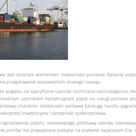
owe jest istotnym elementem działalności portowej. Badania po
 na przygotowanie odpowiednich strategii rozwoju.
ze względu na specyficzne czynniki techniczno-technologiczne, ek
rwotnym czynnikiem kształtującym popyt na usługi portowe jest
narodowy charakter działalności portowej (obsługa handlu zagrani
trakcyjność inwestycyjna i zamożność społeczeństwa.
prognozowanie popytu stanowiącego podstawę planów rozwojowyc
i portów ma prowadzona polityka na poziomie światowym (np. I