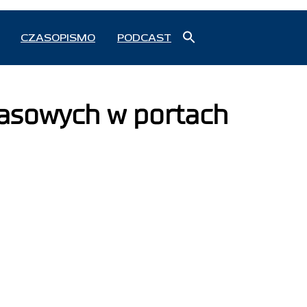
Search
CZASOPISMO
PODCAST
for:
Search Button
asowych w portach