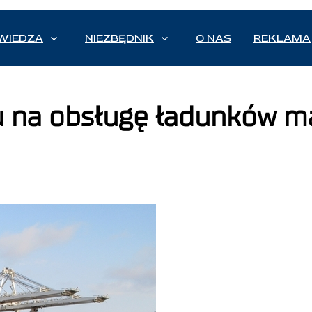
WIEDZA
NIEZBĘDNIK
O NAS
REKLAMA
u na obsługę ładunków m