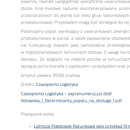
powinny również uwzględniać specyficzne uwarunkowan
zboże, inne masowe, ładunki skonteneryzowane, promow
przeznaczonych do jednej lub kilku grup ładunkowych.
przeładunkowej. Przykładem mogą być istniejące do tej 
Potencjalny popyt wynikający z uwarunkowań zewnętrz
przeładunkowy w porcie, a także zapewniona odpowiedni
nie funkcjonują bowiem jako samodzielne przedsiębi
w międzynarodowych łańcuchach dostaw. Z uwagi na to, 
dostępu. Ze względu na miejsce portów w łańcuchach
łączącej porty morskie z zapleczem i przedpolem oraz 
Artykuł zawiera 35130 znaków.
Źródło:
Czasopismo Logistyka
Czasopismo Logistyka – zaprenumeruj już dziś!
Kotowska_1_Determinanty_popytu_na_obsluge_1.pdf
Powiązane wpisy:
Lotnicze Pogotowie Ratunkowe jako przykład firm