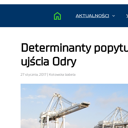
AKTUALNOŚCI
Determinanty popyt
ujścia Odry
27 stycznia, 2017 | Kotowska Izabela