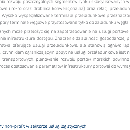
ia rozwoju poszczególnych segmentów rynku sklasyfikowanych wed
e i ro-ro oraz drobnica konwencjonalna) oraz relacji przeładunko
 Wysoko wyspecjalizowane terminale przeładunkowe przeznaczone
pory terminale węglowe przystosowane tylko do załadunku węgla w 
nych może przełożyć się na zapotrzebowanie na usługi portowe t
a infrastruktura dostępu. Znaczenie działalności gospodarczej p
orstwa oferujące usługi przeładunkowe, ale stanowią ogniwo lą
czynnikiem ograniczającym popyt na usługi przeładunkowe jest nie 
 transportowych, planowanie rozwoju portów morskich powinno u
proces dostosowania parametrów infrastruktury portowej do wymag
y non-profit w sektorze usług logistycznych