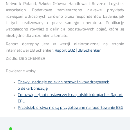
Network Poland, Szkoła Główna Handlowa i Reverse Logistics
Association. Dodatkowo zamieszczono ciekawe przykłady
rozwiązań wdrożonych zarówno przez respondentów badania, jak
i tych realizowanych przez samego operatora. Publikację
wzbogacono również o definicje podstawowych pojęć, które są
niezbędne dla zrozumienia tematu.
Raport dostępny jest w wersji elektronicznej na stronie
internetowej DB Schenker:
Raport GOZ | DB Schenker
Źródło: DB SCHENKER
Powiązane wpisy:
Obawy i nadzieje polskich przewoźników drogowych
o dekarbonizację
Coraz więcej aut dostawczych na polskich drogach – Raport
EFL
Przedsiębiorstwa nie są przygotowane na raportowanie ESG