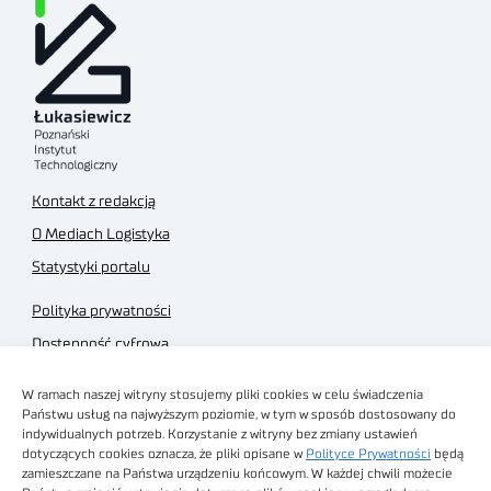
Kontakt z redakcją
O Mediach Logistyka
Statystyki portalu
Polityka prywatności
Dostępność cyfrowa
Regulamin Portalu
W ramach naszej witryny stosujemy pliki cookies w celu świadczenia
Regulamin sklepu
Państwu usług na najwyższym poziomie, w tym w sposób dostosowany do
indywidualnych potrzeb. Korzystanie z witryny bez zmiany ustawień
dotyczących cookies oznacza, że pliki opisane w
Polityce Prywatności
będą
zamieszczane na Państwa urządzeniu końcowym. W każdej chwili możecie