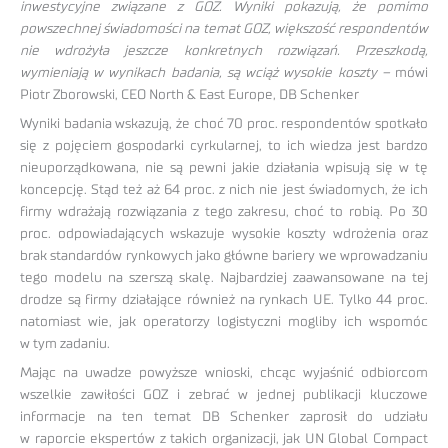
inwestycyjne związane z GOZ. Wyniki pokazują, że pomimo
powszechnej świadomości na temat GOZ, większość respondentów
nie wdrożyła jeszcze konkretnych rozwiązań. Przeszkodą,
wymieniają w wynikach badania, są wciąż wysokie koszty –
mówi
Piotr Zborowski, CEO North & East Europe, DB Schenker
Wyniki badania wskazują, że choć 70 proc. respondentów spotkało
się z pojęciem gospodarki cyrkularnej, to ich wiedza jest bardzo
nieuporządkowana, nie są pewni jakie działania wpisują się w tę
koncepcję. Stąd też aż 64 proc. z nich nie jest świadomych, że ich
firmy wdrażają rozwiązania z tego zakresu, choć to robią. Po 30
proc. odpowiadających wskazuje wysokie koszty wdrożenia oraz
brak standardów rynkowych jako główne bariery we wprowadzaniu
tego modelu na szerszą skalę. Najbardziej zaawansowane na tej
drodze są firmy działające również na rynkach UE. Tylko 44 proc.
natomiast wie, jak operatorzy logistyczni mogliby ich wspomóc
w tym zadaniu.
Mając na uwadze powyższe wnioski, chcąc wyjaśnić odbiorcom
wszelkie zawiłości GOZ i zebrać w jednej publikacji kluczowe
informacje na ten temat DB Schenker zaprosił do udziału
w raporcie ekspertów z takich organizacji, jak UN Global Compact