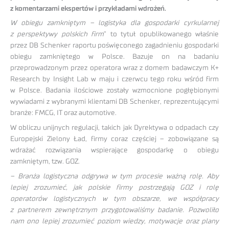
z komentarzami ekspertów i przykładami wdrożeń.
W obiegu zamkniętym – logistyka dla gospodarki cyrkularnej
z perspektywy polskich firm
” to tytuł opublikowanego właśnie
przez DB Schenker raportu poświęconego zagadnieniu gospodarki
obiegu zamkniętego w Polsce. Bazuje on na badaniu
przeprowadzonym przez operatora wraz z domem badawczym K+
Research by Insight Lab w maju i czerwcu tego roku wśród firm
w Polsce. Badania ilościowe zostały wzmocnione pogłębionymi
wywiadami z wybranymi klientami DB Schenker, reprezentującymi
branże: FMCG, IT oraz automotive.
W obliczu unijnych regulacji, takich jak Dyrektywa o odpadach czy
Europejski Zielony Ład, firmy coraz częściej – zobowiązane są
wdrażać rozwiązania wspierające gospodarkę o obiegu
zamkniętym, tzw. GOZ.
–
Branża logistyczna odgrywa w tym procesie ważną rolę.
Aby
lepiej zrozumieć, jak polskie firmy postrzegają GOZ i rolę
operatorów logistycznych w tym obszarze, we współpracy
z partnerem zewnętrznym przygotowaliśmy badanie. Pozwoliło
nam ono lepiej zrozumieć poziom wiedzy, motywacje oraz plany