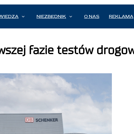
WIEDZA
NIEZBĘDNIK
O NAS
REKLAMA
szej fazie testów drogo