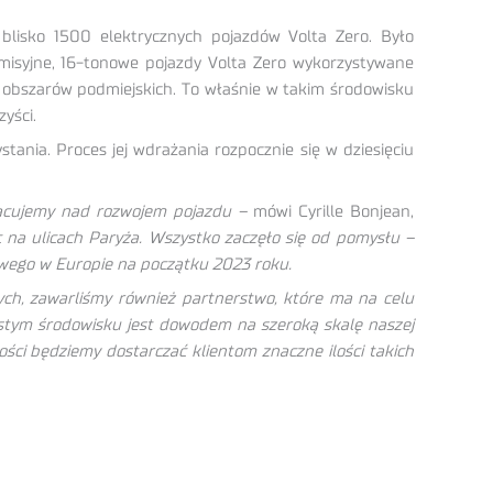
blisko 1500 elektrycznych pojazdów Volta Zero. Było
misyjne, 16-tonowe pojazdy Volta Zero wykorzystywane
 obszarów podmiejskich. To właśnie w takim środowisku
yści.
ania. Proces jej wdrażania rozpocznie się w dziesięciu
racujemy nad rozwojem pojazdu –
mówi Cyrille Bonjean,
ac na ulicach Paryża. Wszystko zaczęło się od pomysłu –
towego w Europie na początku 2023 roku.
ch, zawarliśmy również partnerstwo, które ma na celu
wistym środowisku jest dowodem na szeroką skalę naszej
łości będziemy dostarczać klientom znaczne ilości takich