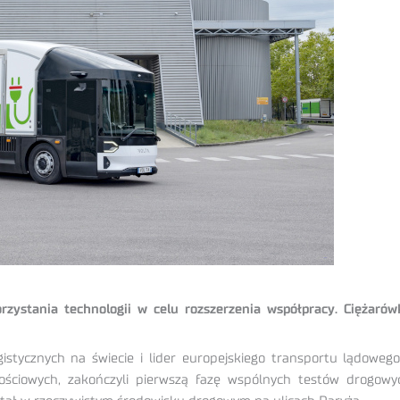
rzystania technologii w celu rozszerzenia współpracy. Ciężar
stycznych na świecie i lider europejskiego transportu lądowego
ościowych, zakończyli pierwszą fazę wspólnych testów drogowy