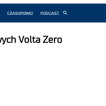
Search
CZASOPISMO
PODCAST
for:
Search Button
wych Volta Zero