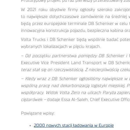
Prototypowy projekt po raz pierwszy przetestowany zo
W 2021 roku obydwie firmy ogłosiły szeroko zakrojo
to największe dotychczasowe zamówienie na średniej 
będą przez europejskie terminale DB Schenker w celu 
innowacyjna konstrukcja pojazdu, bezpieczna kabina ora
Volta Trucks i DB Schenker będą wspólnie badać potenc
wybranych lokalizacjach w pięciu krajach.
– Od początku partnerstwa pomiędzy DB Schenker i V
Executive Vice President Land Transport w DB Schen
teraz stał się on rzeczywistością. Z niecierpliwością 
– Kiedy wraz z DB Schenker ogłosiliśmy największe w
wspólną pracę nad dekarbonizacją logistyki miejskiej.
współpracy. Widok Volta Zero na ulicach Paryża zapiera 
ciężarówek –
dodaje Essa Al-Saleh, Chief Executive Offic
Powiązane wpisy:
2000 nowych stacji ładowania w Europie