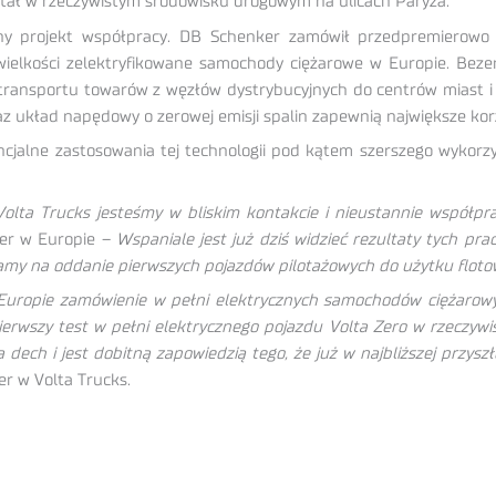
stał w rzeczywistym środowisku drogowym na ulicach Paryża.
ny projekt współpracy. DB Schenker zamówił przedpremierowo 
wielkości zelektryfikowane samochody ciężarowe w Europie. Beze
transportu towarów z węzłów dystrybucyjnych do centrów miast i
z układ napędowy o zerowej emisji spalin zapewnią największe korz
jalne zastosowania tej technologii pod kątem szerszego wykorzyst
olta Trucks jesteśmy w bliskim kontakcie i nieustannie współp
ker w Europie –
Wspaniale jest już dziś widzieć rezultaty tych pr
czekamy na oddanie pierwszych pojazdów pilotażowych do użytku flo
 Europie zamówienie w pełni elektrycznych samochodów ciężarowy
 Pierwszy test w pełni elektrycznego pojazdu Volta Zero w rzeczy
dech i jest dobitną zapowiedzią tego, że już w najbliższej przysz
er w Volta Trucks.