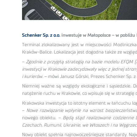
Schenker Sp. z o.o.
inwestuje w Małopolsce – w pobliżu 
Terminal zlokalizowany jest w miejscowości Modlniczk
Kraków-Balice. Lokalizacja jest dogodna także ze względ
–
Zgodnie z przyjętą strategią na bazie modelu EFQM (E
inwestycji w Krakowie zadecydowały więc z jednej stro
i kurierów
. – mówi Janusz Górski, Prezes Schenker Sp. z 
Niemniej ważne są względy ekologiczne i sąsiedzkie. 
natężenie ruchu w Krakowie, co wpisuje się w strategię 
Krakowska inwestycja to istotny element w łańcuchu log
–
Nowe rozwiązanie wpłynie na wzrost bezpieczeństwa 
nowego obiektu. –
Będą stąd realizowane codzienne be
Czechach, Rumunii, Ukrainie, we Włoszech i na Węgrze
Nowy obiekt spełnia najnowocześniejsze standardy. Najw