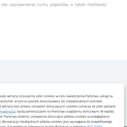
dla usprawnienia ruchu pojazdów, a także możliwość
Polityka prywatności
Dostępność cyfrowa
zej witryny stosujemy pliki cookies w celu świadczenia Państwu usług na
poziomie, w tym w sposób dostosowany do indywidualnych potrzeb.
Regulamin Portalu
z witryny bez zmiany ustawień dotyczących cookies oznacza, że pliki opisane
rywatności
będą zamieszczane na Państwa urządzeniu końcowym. W każdej
Regulamin sklepu
ie Państwo zmienić ustawienia dotyczące plików cookies w przeglądarce
j. Akceptacja niezbędnych plików cookies jest wymagana do prawidłowego
tryny. Szczegółowe informacje znajdą Państwo w zakładce:
POLITYKA