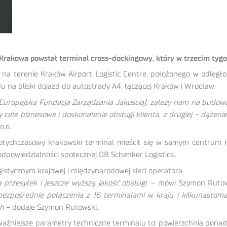
Krakowa powstał terminal cross-dockingowy, który w trzecim tygo
a na terenie Kraków Airport Logistic Centre, położonego w odległ
u na bliski dojazd do autostrady A4, łączącej Kraków i Wrocław.
uropejska Fundacja Zarządzania Jakością), zależy nam na budowani
ny cele biznesowe i doskonalenie obsługi klienta, z drugiej – dąż
o.o.
Dotychczasowy krakowski terminal mieścił się w samym centrum 
odpowiedzialności społecznej DB Schenker Logistics.
istycznym krajowej i międzynarodowej sieci operatora.
przesyłek i jeszcze wyższą jakość obsługi
. – mówi Szymon Rutow
zpośrednie połączenia z 16 terminalami w kraju i kilkunastoma w
ch
– dodaje Szymon Rutowski.
ażniejsze parametry techniczne terminalu to: powierzchnia ponad 