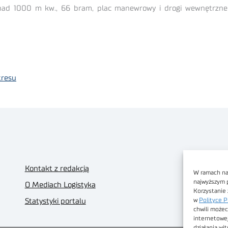
onad 1000 m kw., 66 bram, plac manewrowy i drogi wewnętrzne 
tresu
Kontakt z redakcją
W ramach nas
najwyższym 
O Mediach Logistyka
Korzystanie 
w
Polityce P
Statystyki portalu
chwili możec
internetowe
działania wi