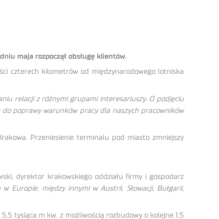
dniu maja rozpoczął obsługę klientów.
ości czterech kilometrów od międzynarodowego lotniska
u relacji z różnymi grupami interesariuszy. O podjęciu
enie do poprawy warunków pracy dla naszych pracowników
Krakowa. Przeniesienie terminalu pod miasto zmniejszy
ski, dyrektor krakowskiego oddziału firmy i gospodarz
 Europie, między innymi w Austrii, Słowacji, Bułgarii,
5,5 tysiąca m kw. z możliwością rozbudowy o kolejne 1,5