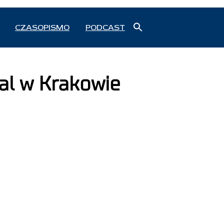
Search
CZASOPISMO
PODCAST
for:
Search Button
al w Krakowie