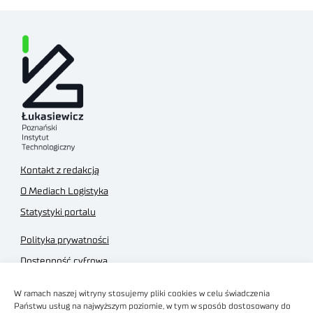
Kontakt z redakcją
O Mediach Logistyka
Statystyki portalu
Polityka prywatności
Dostępność cyfrowa
Regulamin Portalu
W ramach naszej witryny stosujemy pliki cookies w celu świadczenia
Regulamin sklepu
Państwu usług na najwyższym poziomie, w tym w sposób dostosowany do