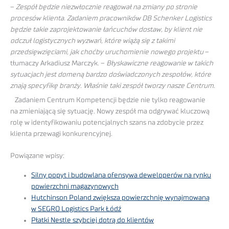
–
Zespół będzie niezwłocznie reagował na zmiany po stronie
procesów klienta. Zadaniem pracowników DB Schenker Logistics
będzie takie zaprojektowanie łańcuchów dostaw, by klient nie
odczuł logistycznych wyzwań, które wiążą się z takimi
przedsięwzięciami, jak choćby uruchomienie nowego projektu
–
tłumaczy Arkadiusz Marczyk. –
Błyskawiczne reagowanie w takich
sytuacjach jest domeną bardzo doświadczonych zespołów, które
znają specyfikę branży. Właśnie taki zespół tworzy nasze Centrum
.
Zadaniem Centrum Kompetencji będzie nie tylko reagowanie
na zmieniającą się sytuację. Nowy zespół ma odgrywać kluczową
rolę w identyfikowaniu potencjalnych szans na zdobycie przez
klienta przewagi konkurencyjnej.
Powiązane wpisy:
Silny popyt i budowlana ofensywa deweloperów na rynku
powierzchni magazynowych
Hutchinson Poland zwiększa powierzchnię wynajmowaną
w SEGRO Logistics Park Łódź
Płatki Nestle szybciej dotrą do klientów