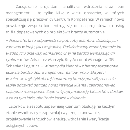
Zarządzanie projektami, analityka, wdrożenia oraz lean
management – to tylko kilka z wielu obszarów, w których
specjalizują się pracownicy Centrum Kompetencji. W ramach nowo
powstałego zespołu koncentrują się oni na projektowaniu usług
ściśle dopasowanych do projektów z branży Automotive.
– Nasza oferta to odpowiedź na potrzeby klientów, działających
zarówno w kraju, jak i za granicą. Doświadczony zespół pomoże im
w zdobyciu przewagi konkurencyjnej na bardzo wymagającym
rynku
– mówi Arkadiusz Marczyk, Key Account Manager w DB
Schenker Logistics. –
W pracy dla klientów z branży Automotive
liczy się bardzo dobra znajomość realiów rynku. Eksperci
w zakresie logistyki dla tej konkretnej branży potrafią znacznie
lepiej odczytać potrzeby oraz intencje klienta i zaproponować
najlepsze rozwiązania. Zapewnią optymalizację łańcuchów dostaw,
a co za tym idzie, obniżenie kosztów działania
.
Członkowie zespołu zapewniają klientom obsługę na każdym
etapie współpracy – zapewniają wycenę, planowanie,
projektowanie łańcuchów, analizę, wdrożenie i weryfikację
osiąganych celów.